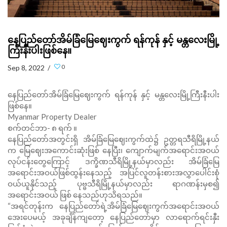
နေပြည်တော်အိမ်ခြံမြေဈေးကွက် ရန်ကုန် နှင့် မန္တလေးမြို့
ကြီးနီးပါးဖြစ်နေ။
0
Sep 8, 2022 /
နေပြည်တော်အိမ်ခြံမြေဈေးကွက် ရန်ကုန် နှင့် မန္တလေးမြို့ကြီးနီးပါး
ဖြစ်နေ။
Myanmar Property Dealer
စက်တင်ဘာ- ၈ ရက် ။
နေပြည်တော်အတွင်းရှိ အိမ်ခြံမြေဈေးကွက်ထဲ၌ ဥတ္တရသီရိမြို့နယ်
က မြေဈေးအကောင်းဆုံးဖြစ် နေပြီး၊ ကျောက်မျက်အရောင်းအဝယ်
လုပ်ငန်းတွေကြောင့် ဒက္ခိဏသီရိမြို့နယ်မှာလည်း အိမ်ခြံမြေ
အရောင်းအဝယ်ဖြစ်ထွန်းနေသည့် အပြင်လူတန်းစားအလွှာပေါင်းစုံ
ဝယ်ယူနိုင်သည့် ပုဗ္ဗသီရိမြို့နယ်မှာလည်း ရာဂဏန်းမှစ၍
အရောင်းအဝယ် ဖြစ် နေသည်ဟုသိရသည်။
“အရင်တုန်းက နေပြည်တော်ရဲ့အိမ်ခြံမြေဈေးကွက်အရောင်းအဝယ်
အေးပေမယ့် အခုချိန်ကျတော့ နေပြည်တော်မှာ လာရောက်ရင်းနှီး