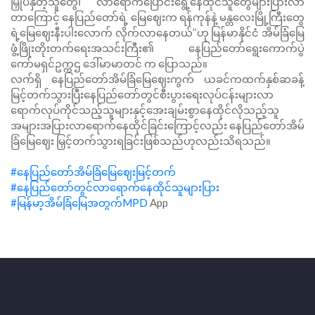
မြှုပ်နှံတဲ့သူတွေ၊ လာရောက်ပြောင်းရွေ့နေထိုင်သူတွေများပြားလာ
တာကြောင့် နေပြည်တော်ရဲ့ မြေဈေးက ရန်ကုန်နဲ့ မန္တလေးမြို့ကြီးတွေ
ရဲ့မြေဈေးနီးပါးလောက် လိုက်လာနေတယ်’’ဟု မြန်မာနိုင်ငံ အိမ်ခြံမြေ
ဖွံ့ဖြိုးတိုးတက်ရေးအသင်းကြီး၏ နေပြည်တော်ရွေးကောက်ပွဲ
ကော်မရှင်ဥက္ကဌ ဒေါ်မာမာတင် က ပြောသည်။
လက်ရှိ နေပြည်တော်အိမ်ခြံမြေဈေးကွက် ယခင်ကထက်နှစ်ဆခန့်
မြင့်တက်သွားပြီးနေပြည်တော်တွင်စီးပွားရေးလုပ်ငန်းများလာ
ရောက်လုပ်ကိုင်သည့်သူများနှင့်‌အေးချမ်းစွာနေထိုင်လိုသည့်သူ
အများအပြားလာရောက်နေထိုင်ခြင်းကြောင့်လည်း နေပြည်တော်အိမ်
ခြံမြေဈေး မြှင့်တက်သွားရခြင်းဖြစ်သည်ဟုလည်းသိရသည်။
#နေပြည်တော်အိမ်ခြံမြေဈေးမြင့်တက်
#နေပြည်တော်တွင်လာရောက်နေထိုင်သူများပြား
#မြန်မာ့အိမ်ခြံမြေအတွက်MPD
App