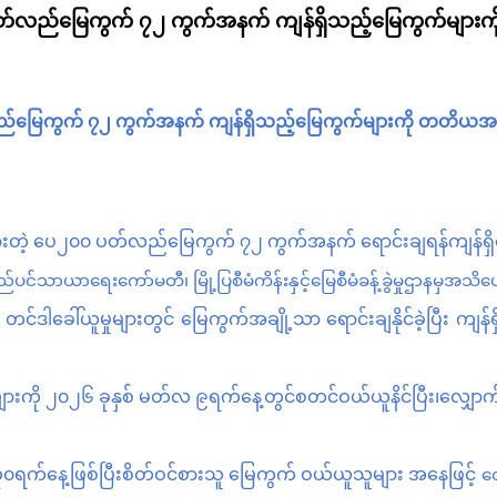
၀ ပတ်လည်မြေကွက် ၇၂ ကွက်အနက် ကျန်ရှိသည့်မြေကွက်များ
်မြေကွက်
၇၂
ကွက်အနက်
ကျန်ရှိသည့်မြေကွက်များကို
တတိယအက
းတဲ့ ပေ၂၀၀
ပတ်လည်မြေကွက်
၇၂
ကွက်အနက်
ရောင်းချရန်ကျန်ရှ
ည်ပင်သာယာရေးကော်မတီ၊
မြို့ပြစီမံကိန်းနှင့်မြေစီမံခန့်ခွဲမှုဌာနမ
တင်ဒါခေါ်ယူမှုများတွင်
မြေကွက်အချို့သာ
ရောင်းချနိုင်ခဲ့ပြီး
ကျန်ရ
ျားကို
၂၀၂၆ ခုနှစ် မတ်လ ၉ရက်နေ့တွင်စတင်ဝယ်ယူနိင်ပြီး၊လျှောက
ရက်နေ့ဖြစ်ပြီးစိတ်ဝင်စားသူ မြေကွက် ဝယ်ယူသူများ အနေဖြင့်
လျ