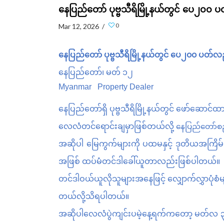
နေပြည်တော် ပုဗ္ဗသီရိမြို့နယ်တွင် ပေ၂၀
0
Mar 12, 2026 /
နေပြည်တော်
ပုဗ္ဗသီရိမြို့နယ်တွင်
ပေ၂၀၀
ပတ်လည
နေပြည်တော်၊
မတ်
၁၂
Myanmar Property Dealer
နေပြည်တော်ရှိ
ပုဗ္ဗသီရိမြို့နယ်တွင်
ဖော်ဆောင်ထာ
လေလံတင်ရောင်းချမှာဖြစ်တယ်လို့
နေပြည်တော်စ
အဆိုပါ
မြေကွက်များကို
ပထမနှင့်
ဒုတိယအကြိမ်
အဖြစ်
ထပ်မံတင်ဒါခေါ်ယူတာလည်းဖြစ်ပါတယ်။
တင်ဒါဝယ်ယူလိုသူများအနေဖြင့်
လျှောက်လွှာပုံစံမ
တယ်လို့သိရပါတယ်။
အဆိုပါလေလံပွဲကျင်းပမဲ့နေ့ရက်ကတော့ မတ်လ ၃၀