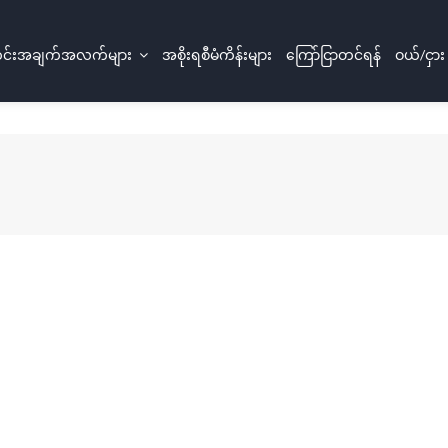
်းအချက်အလက်များ
အစိုးရစီမံကိန်းများ
ကြော်ငြာတင်ရန်
ဝယ်/ငှား