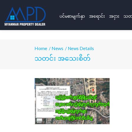
ပင်မစာမျက်နှာ
အရောင်း
အငှား
သတင
Home
News
/
/ News Details
သတင်း အသေးစိတ်