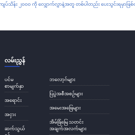
ကျပ်သိန်း
၂၀၀၀
ကို
လျှောက်လွှာနဲ့အတူ
တစ်ပါတည်း
ပေးသွင်းရမှာဖြ
လမ်းညွှန်
ပင်မ
ဘလော့ဂ်များ
စာမျက်နှာ
ပြပွဲအစီအစဉ်များ
အရောင်း
အမေးအဖြေများ
အငှား
အိမ်ခြံမြေ သတင်း
ဆက်သွယ်
အချက်အလက်များ