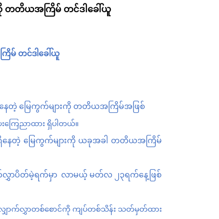
ကို တတိယအကြိမ် တင်ဒါခေါ်ယူ
ြိမ်
တင်ဒါခေါ်ယူ
ိနေတဲ့
မြေကွက်များကို
တတိယအကြိမ်အဖြစ်
ှအသိပေးကြေညာထား ရှိပါတယ်။
ှိနေတဲ့
မြေကွက်များကို
ယခုအခါ
တတိယအကြိမ်
်လွှာပိတ်မဲ့ရက်မှာ လာမယ့် မတ်လ ၂၃ရက်နေ့ဖြစ်
ှောက်လွှာတစ်စောင်ကို
ကျပ်တစ်သိန်း
သတ်မှတ်ထား