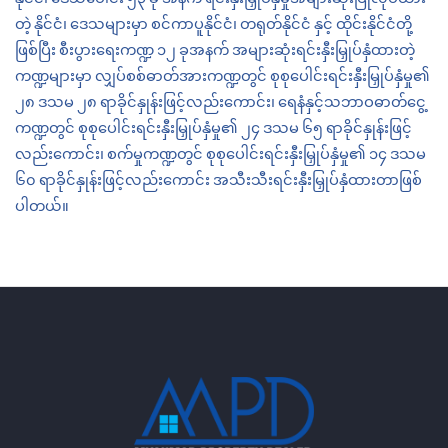
တဲ့
နိုင်ငံ၊
ဒေသများမှာ
စင်ကာပူနိုင်ငံ၊
တရုတ်နိုင်ငံ
နှင့်
ထိုင်းနိုင်ငံတို့
ဖြစ်ပြီး
စီးပွားရေးကဏ္ဍ
၁၂
ခုအနက်
အများဆုံးရင်းနှီးမြှုပ်နှံထားတဲ့
ကဏ္ဍများမှာ
လျှပ်စစ်ဓာတ်အားကဏ္ဍတွင်
စုစုပေါင်းရင်းနှီးမြှုပ်နှံမှု၏
၂၈
ဒသမ
၂၈
ရာခိုင်နှုန်းဖြင့်လည်းကောင်း၊
ရေနံနှင့်သဘာဝဓာတ်ငွေ့
ကဏ္ဍတွင်
စုစုပေါင်းရင်းနှီးမြှုပ်နှံမှု၏
၂၄
ဒသမ
၆၅
ရာခိုင်နှုန်းဖြင့်
လည်းကောင်း၊
စက်မှုကဏ္ဍတွင်
စုစုပေါင်းရင်းနှီးမြှုပ်နှံမှု၏
၁၄
ဒသမ
၆၀
ရာခိုင်နှုန်းဖြင့်လည်းကောင်း
အသီးသီးရင်းနှီးမြှုပ်နှံထားတာဖြစ်
ပါတယ်။