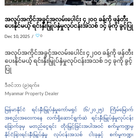
အလုပ်အကိုင်အခွင့်အလမ်းပေါင်း ၄၂၀၀ ခန့်ကို ဖန်တီး
ပေးနိုင်မယ့် ရင်းနှီးမြှုပ်နှံမှုလုပ်ငန်းအသစ် ၁၄ ခုကို ခွင့်ပြု
0
Dec 10, 2025 /
အလုပ်အကိုင်အခွင့်အလမ်းပေါင်း
၄၂၀၀
ခန့်ကို
ဖန်တီး
ပေးနိုင်မယ့်
ရင်းနှီးမြှုပ်နှံမှုလုပ်ငန်းအသစ်
၁၄
ခုကို
ခွင့်
ပြု
ဒီဇင်ဘာ (၉)ရက်။
Myanmar Property Dealer
(
/
)
မြန်မာနိုင်ငံ
ရင်းနှီးမြှုပ်နှံမှုကော်မရှင်
၆
၂၀၂၅
ကြိမ်မြောက်
အစည်းအဝေးက
နေ
လက်ရှိဆောင်ရွက်ဆဲ
ရင်းနှီးမြှုပ်နှံမှုလုပ်ငန်း
ခြောက်ခုမှ
မတည်ငွေရင်း
တိုးမြှင့်ခြင်းအပါအဝင်
စက်မှုကဏ္ဍမှ
နိုင်ငံခြားရင်းနှီးမြှုပ်နှံမှု
လုပ်ငန်းအသစ်
ငါးခုနှင့်
စက်မှုကဏ္ဍ၊