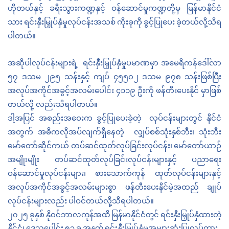
ဟိုတယ်နှင့်
ခရီးသွားကဏ္ဍနှင့်
ဝန်ဆောင်မှုကဏ္ဍတို့မှ
မြန်မာနိုင်ငံ
သား
ရင်းနှီးမြှုပ်နှံမှုလုပ်ငန်းအသစ်
ကိုးခုကို
ခွင့်ပြုပေး
ခဲ့တယ်လို့သိရ
ပါတယ်။
အဆိုပါလုပ်ငန်းများရဲ့
ရင်းနှီးမြှုပ်နှံမှုပမာဏမှာ
အမေရိကန်ဒေါ်လာ
၅၇
ဒသမ
၂၉၅
သန်းနှင့်
ကျပ်
၄၅၅၀၂
ဒသမ
၉၇၈
သန်းဖြစ်ပြီး
အလုပ်အကိုင်အခွင့်အလမ်းပေါင်း
၄၁၁၉
ဦးကို
ဖန်တီးပေးနိုင်
မှာဖြစ်
တယ်လို့ လည်းသိရပါတယ်။
ဒါ့အပြင်
အစည်းအဝေးက
ခွင့်ပြုပေးခဲ့တဲ့
လုပ်ငန်းများတွင်
နိုင်ငံ
အတွက်
အဓိကလိုအပ်လျက်ရှိနေတဲ့
လျှပ်စစ်သုံးနှစ်ဘီး၊
သုံးဘီး
မော်တော်ဆိုင်ကယ်
တပ်ဆင်ထုတ်လုပ်ခြင်းလုပ်ငန်း၊
မော်တော်ယာဉ်
အမျိုးမျိုး
တပ်ဆင်ထုတ်လုပ်ခြင်းလုပ်ငန်းများနှင့်
ပညာရေး
ဝန်ဆောင်မှုလုပ်ငန်းများ၊
စားသောက်ကုန် ထုတ်လုပ်ငန်းများနှင့်
အလုပ်အကိုင်အခွင့်အလမ်းများစွာ
ဖန်တီးပေးနိုင်မဲ့အထည်
ချုပ်
လုပ်ငန်းများလည်း
ပါဝင်တယ်လို့သိရပါတယ်။
၂၀၂၅
ခုနှစ်
နိုဝင်ဘာလကုန်အထိ
မြန်မာနိုင်ငံတွင်
ရင်းနှီးမြှုပ်နှံထားတဲ့
နိုင်ငံ၊
ဒေသပေါင်း
၅၃
ခု
အနက်
ရင်းနှီးမြှုပ်နှံမှုအများဆုံးပြုလုပ်ထား