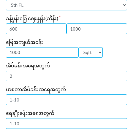
*
ခန့်မှန်းခြေ ဈေးနှုန်း(သိန်း)
မြေအကျယ်အဝန်း
အိပ်ခန်း အရေအတွက်
မာစတာအိပ်ခန်း အရေအတွက်
ရေချိုးခန်းအရေအတွက်