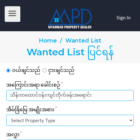
Sign In
Home
/ Wanted List
Wanted List ပြင်ရန်
ဝယ်ချင်သည်
ငှားချင်သည်
*
အကြောင်းအရာ ခေါင်းစဉ်
*
အိမ်ခြံမြေ အမျိုးအစား
*
အလွှာ