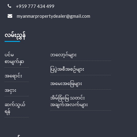
+959 777 434 499
myanmarpropertydealer@gmail.com
လမ်းညွှန်
ပင်မ
ဘလော့ဂ်များ
စာမျက်နှာ
ပြပွဲအစီအစဉ်များ
အရောင်း
အမေးအဖြေများ
အငှား
အိမ်ခြံမြေ သတင်း
ဆက်သွယ်
အချက်အလက်များ
ရန်