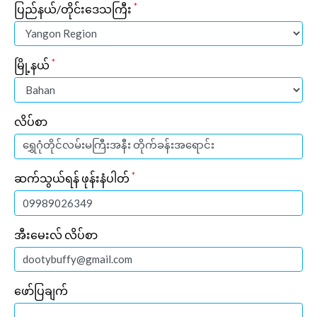
*
ပြည်နယ်/တိုင်းဒေသကြီး
*
မြို့နယ်
လိပ်စာ
*
ဆက်သွယ်ရန် ဖုန်းနံပါတ်
အီးမေးလ် လိပ်စာ
ဖော်ပြချက်