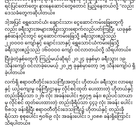
ရင်ပြင်တော်တွေ၊ နားနေဆောင်တွေတောင် ပြည့်နေတယ်လို့ ‘’လည်း
ဒေသခံတွေကဆိုပါတယ်။
ဒါ့အပြင် ရွှေသောင်ယံ၊ ချောင်းသာ၊ ငွေဆောင်ကမ်းခြေတွေကို
လည်း ခရီးသွားအများအပြားသွားရောက်လည်ပတ်ကြပြီး  ယခုနှစ် 
နှစ်ဆန်းပိုင်းတွင် ငွေဆောင်ကမ်းခြေသို့ ခရီးသွားဧည့်သည် 
၂၂၀၀၀၀ ကျော်နှင့် ချောင်းသာနှင့် ရွှေသောင်ယံကမ်းခြေသို့ 
ခရီးသွားဧည့်သည် ၁၆၀၀၀၀ ကျော် ဝင်လာတယ်လို့ သိရပါတယ်။
ပြီးခဲ့တဲ့နှစ်တွေကို ကြည့်မယ်ဆိုရင် ၂၀၂၄ ခုနှစ်မှာ ခရီးသွား ၁၉ 
သိန်းကျော် ဝင်လာခဲ့ပေမယ့် ၂၀၂၅ ခုနှစ်မှာတော့ ၁၅ သိန်းကျော်ပဲ ရှိ
ခဲ့ပါတယ်။
လက်ရှိ ဧရာဝတီတိုင်းဒေသကြီးအတွင်း ဟိုတယ်၊ ခရီးသွား လာရေး
နှင့် ယဉ်ကျေးမှု ဝန်ကြီးဌာနမှ လိုင်စင်ထုတ် ပေးထားတဲ့ ဟိုတယ်နှင့် 
တည်းခိုရိပ်သာ ၁၂၆ လုံး အခန်းပေါင်း ၅၄၇၅ ခန်း၊ စည်ပင်သာယာ
မှ လိုင်စင် ထုတ်ပေးထားတဲ့ တည်းခိုရိပ်သာ ၄၄၃ လုံး အခန်း‌ ပေါင်း 
၆၈၁၃ ခန်းရှိပြီး ဧရာဝတီတိုင်းဒေသကြီး၌ ဟိုတယ်နှင့် တည်းခို
ရိပ်သာ စုစုပေါင်း ၅၀၆၉ လုံး အခန်း‌ပေါင်း ၁၂၀၈၈ ခန်းရှိကြောင်း 
သိရပါတယ်။