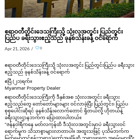
ဧရာဝတီတိုင်းဒေသကြီးသို့ သုံးလအတွင်း ပြည်တွင်း
ပြည်ပ ခရီးသွားဧည့်သည် ခုနစ်သိန်းခန့် ဝင်ရောက်
0
Apr 21, 2026 /
ဧရာဝတီတိုင်းဒေသကြီးသို့ သုံးလအတွင်း ပြည်တွင်းပြည်ပ ခရီးသွား
ဧည့်သည် ခုနစ်သိန်းခန့် ဝင်ရောက် 
ဧပြီ (၂၁)ရက်။
Myanmar Property Dealer
ဧရာဝတီတိုင်းဒေသကြီးကို ဒီနှစ်အစ သုံးလအတွင်း ခရီးသွား
ဧည့်သည်တွေ တော်တော်များများ ဝင်လာခဲ့ပြီး ပြည်တွင်း၊ ပြည်ပ
စုစုပေါင်းဆိုရင် ခုနစ်သိန်းလောက်တောင် ရှိတယ်လို့ ဟိုတယ်နဲ့
ခရီးသွားဌာနဘက်က ပြောထားပါတယ်။
‘’ဇန်နဝါရီကနေ မတ်လကုန်ထိ ဒီသုံးလအတွင်းမှာပဲ ခရီးသွားဝင်
ရောက်မှုက သိသာစွာများလာတာပါ။ အထူးသဖြင့် ပုသိမ်ဘက်က 
မြတ်မော်တင်စွန်းဘုရားပွဲတော်အချိန်ဆို ဘုရားဖူးတွေ အရမ်းများပြီး 