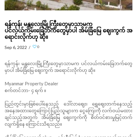
ရန်ကုန်၊ မန္တလေးမြို့ကြီးတွေမှာသာမက
ပင်လယ်ကမ်းခြေဘက်တွေမှာပါ အိမ်ခြံမြေ‌ ဈေးကွက် အ
ရောင်းလိုက်ဟု ဆို။
0
Sep 6, 2022 /
ရန်ကုန်၊ မန္တလေးမြို့ကြီးတွေမှာသာမက ပင်လယ်ကမ်းခြေဘက်တွေ
မှာပါ အိမ်ခြံမြေ‌ ဈေးကွက် အရောင်းလိုက်ဟု ဆို။
Myanmar Property Dealer
စက်တင်ဘာ- ၄ ရက် ။
ပြည်တွင်းမှာဖြစ်ပေါ်နေသည့် ဒေါ်လာဈေး၊ ရွှေဈေးတက်နေသည့်
အနေအထားတွေကြောင့်ပြည်သူများက ငွေကြေးကို လက်ဝယ်မထား
ချင်သည့်အတွက် အိမ်ခြံမြေ ဈေးကွက်ကို စိတ်ဝင်စားမှုမြင့်တက်
လျက်ရှိနေ ကြောင်းသိရသည်။