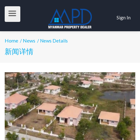
Sign In
Home
News
/
/ News Details
新闻详情