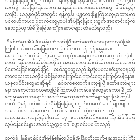
အိမ်ခြံမြေဈေးကွက်ထဲမှာ ရင်းနှီးမြှုပ်နှံမှုတွေများလာသည့်အတွက်
လက်ရှိ အိမ်ခြံမြေလောကအနေနှင့်အရောင်းအဝယ်တွေ ပိုဖြစ်ထွန်း
လာပြီး ယခုနှစ်ပိုင်းအတွင်း ရန်ကုန်၊ မန္တလေးမြို့ကြီးတွေမှာသာမက
ပင်လယ်ကမ်းခြေဘက်တွေမှာပါ အိမ်ခြံမြေဈေးကွက် အရောင်းလိုက်
နေသည်ဟု အိမ်ခြံမြေအကျိုးဆောင်များ ထံမှသိရသည်။
‘’ဒီနှစ်ထဲမှာအိမ်ခြံမြေနဲ့ပတ်သက်ပြီးတော်တော်များများအလုပ်ဖြစ်
ကြပါတယ်။ကမ်းခြေတွေလည်းပါတယ်၊ရန်ကုန်၊မန္တလေး၊
နေပြည်တော်လိုမြို့ကြီးတွေမှာလည်းအရောင်းအဝယ်တွေဖြစ်ကြပါ
တယ်။ဖြစ်တယ်ဆိုတဲ့အတိုင်း အတာမှာလည်းကိုယ်ကဘယ်လောက်
ပဲရောင်းခြင်၊ရောင်းခြင် ဝယ်သူတွေလည်းရှိအုံးမှလေ။စီးပွားရေးဆို
တာလည်းဘယ်လိုပဲဖြစ်ဖြစ်အကြောင်းကြောင်းတွေကြောင့်ပေါ့နော်။
ယခုလပိုင်းတွေမှာဆိုရင် နှစ်ဝက်လောက်တော့ရှိပြီ၊တော်တော်များ
များအရောင်းအဝယ်တွေဖြစ်ကြတယ်။ကမ်းခြေတွေမှာကော၊မြို့ထဲ
တွေမှာကောအရောင်းအဝယ်ကတော့တော်တော်များများဖြစ်ကြပါ
တယ်။ပုံမှန်ထက်စာရင်အိမ်ခြံမြေဈေးကွက်ကတော်တော်များများ
အရောင်းအဝယ်တွေလည်းဖြစ်လာတယ်။တိုးတက်လာတဲ့
အနေအထားလည်းရှိပါတယ်’’ဟု ဧရာဝတီတိုင်းဒေသကြီးအိမ်ခြံမြေ
လုပ်ငန်းရှင်များ အသင်းဥက္ကဌ ဒေါ် စန္ဒာဝင်းမှပြောသည်။
လက်ရှိ မြန်မာနိုင်ငံအိမ်ခြံမြေလုပ်ငန်းဖွံ့ဖြိုးတိုးတက်ရေးအသင်းကြီး