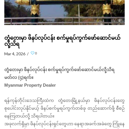
တွံတေးမှာ ဖိနပ်လုပ်ငန်း စက်မှုရပ်ကွက်ဖော်ဆောင်မယ်
လို့သိရ
0
Mar 4, 2026 /
တွံတေးမှာ
ဖိနပ်လုပ်ငန်း
စက်မှုရပ်ကွက်ဖော်ဆောင်မယ်လို့သိရ
မတ်လ (၄)ရက်။
Myanmar Property Dealer
ရန်ကုန်တိုင်းဒေသကြီးထဲက
တွံတေးမြို့နယ်မှာ
ဖိနပ်လုပ်ငန်းတွေ
စုပေါင်းလုပ်နိုင်မယ့်
ဖိနပ်စက်မှုရပ်ကွက်တစ်ခု
တည်ဆောက်ဖို့
စီစဉ်
နေကြတယ်လို့
သိရပါတယ်။
အခုလက်ရှိမှာ
ဖိနပ်လုပ်ငန်းရှင်တွေဟာ
နေရာအခက်အခဲတွေ
ကြုံနေ