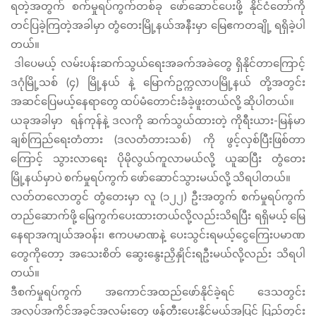
ရတဲ့အတွက်
စက်မှုရပ်ကွက်တစ်ခု
ဖော်ဆောင်ပေးဖို့
နိုင်ငံတော်ကို
တင်ပြခဲ့ကြတဲ့အခါမှာ
တွံတေးမြို့နယ်အနီးမှာ
မြေဧကတချို့
ရရှိခဲ့ပါ
တယ်။
ဒါပေမယ့်
လမ်းပန်းဆက်သွယ်ရေးအခက်အခဲတွေ
ရှိနိုင်တာကြောင့်
(
)
ဒဂုံမြို့သစ်
၄
မြို့နယ်
နဲ့
မြောက်ဥက္ကလာပမြို့နယ်
တို့အတွင်း
အဆင်ပြေမယ့်နေရာတွေ
ထပ်မံတောင်းခံခဲ့ဖူးတယ်လို့
ဆိုပါတယ်။
-
ယခုအခါမှာ
ရန်ကုန်နဲ့
ဒလကို
ဆက်သွယ်ထားတဲ့
ကိုရီးယား
မြန်မာ
(
)
ချစ်ကြည်ရေးတံတား
ဒလတံတားသစ်
ကို
ဖွင့်လှစ်ပြီးဖြစ်တာ
ကြောင့်
သွားလာရေး
ပိုမိုလွယ်ကူလာမယ်လို့
ယူဆပြီး
တွံတေး
မြို့နယ်မှာပဲ
စက်မှုရပ်ကွက်
ဖော်ဆောင်သွားမယ်လို့
သိရပါတယ်။
(
)
လတ်တလောတွင် တွံတေးမှာ
လူ
၁၂၂
ဦးအတွက်
စက်မှုရပ်ကွက်
တည်ဆောက်ဖို့
မြေကွက်ပေးထားတယ်လို့လည်းသိရပြီး ရရှိမယ့်
မြေ
နေရာအကျယ်အဝန်း၊
ဧကပမာဏနဲ့
ပေးသွင်းရမယ့်ငွေကြေးပမာဏ
တွေကိုတော့
အသေးစိတ်
ဆွေးနွေးညှိနှိုင်းရဦးမယ်လို့လည်း
သိရပါ
တယ်။
ဒီစက်မှုရပ်ကွက်
အကောင်အထည်ဖော်နိုင်ခဲ့ရင်
ဒေသတွင်း
အလုပ်အကိုင်အခွင့်အလမ်းတွေ
ဖန်တီးပေးနိုင်မယ့်အပြင်
ပြည်တွင်း