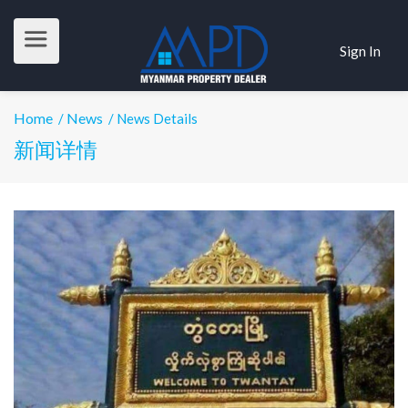
Sign In
Home
News
/
/ News Details
新闻详情