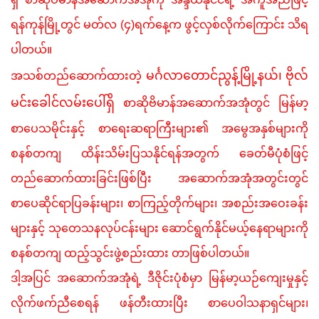
ရန်ကုန်မြို့တွင် မတ်လ (၄)ရက်နေ့က
ဖွင့်လှစ်လိုက်ကြောင်း
သိရ
ပါတယ်။
မင်္ဂလာတောင်ညွန့်မြို့နယ်၊ ဗိုလ်
အသစ်တည်ဆောက်ထားတဲ့
မင်းခေါင်လမ်းပေါ်ရှိ
စာဆိုဗိမာန်အဆောက်အအုံတွင်
မြန်မာ့
စာပေသမိုင်းနှင့်
စာရေးဆရာကြီးများ၏
အမွေအနှစ်များကို
စနစ်တကျ
ထိန်းသိမ်းပြသနိုင်ရန်အတွက်
ခေတ်မီပုံစံဖြင့်
တည်ဆောက်ထားခြင်းဖြစ်ပြီး
အဆောက်အအုံအတွင်းတွင်
စာပေဆိုင်ရာပြခန်းများ၊
စာကြည့်တိုက်များ၊
အစည်းအဝေးခန်း
များနှင့်
သုတေသနလုပ်ငန်းများ
ဆောင်ရွက်နိုင်မယ့်နေရာများကို
စနစ်တကျ
ထည့်သွင်းဖွဲ့စည်းထား တာဖြစ်ပါတယ်။
ဒါ့အပြင်
အဆောက်အအုံရဲ့
ဒီဇိုင်းပုံစံမှာ
မြန်မာ့ယဉ်ကျေးမှုနှင့်
လိုက်ဖက်ညီစေရန်
ဖန်တီးထားပြီး
စာပေဝါသနာရှင်များ၊