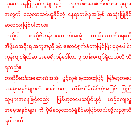
သုတေသနပြုလုပ်သူများနှင့်
လူငယ်စာပေစိတ်ဝင်စားသူများ
အတွက်
လေ့လာသင်ယူနိုင်တဲ့
နေရာတစ်ခုအဖြစ်
အသုံးပြုနိုင်
မှာလည်းဖြစ်ပါတယ်။
အဆိုပါ
စာဆိုဗိမာန်အဆောက်အအုံ
တည်ဆောက်ရေးကို
အိန္ဒိယအစိုးရ
အကူအညီဖြင့်
ဆောင်ရွက်ခဲ့တာဖြစ်ပြီး
စုစုပေါင်း
ကုန်ကျစရိတ်မှာ
အမေရိကန်ဒေါ်လာ
၃
သန်းကျော်ရှိတယ်လို့
သိ
ရသည်။
စာဆိုဗိမာန်အဆောက်အအုံ
ဖွင့်လှစ်ခြင်းအားဖြင့်
မြန်မာ့စာပေ
အမွေအနှစ်များကို
စနစ်တကျ
ထိန်းသိမ်းနိုင်တဲ့အပြင်
ပြည်
သူများအနေဖြင့်လည်း
မြန်မာ့စာပေသမိုင်းနှင့်
ယဉ်ကျေးမှု
အမွေအနှစ်များ ကို
ပိုမိုလေ့လာသိရှိနိုင်မှာဖြစ်တယ်လို့လည်းသိ
ရပါတယ်။