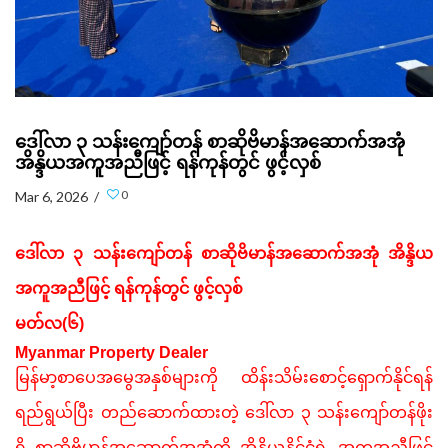
ဒေါ်လာ ၃ သန်းကျော်တန် စာဆိုဗိမာန်အဆောက်အအုံ
အိန္ဒိယအကူအညီဖြင့် ရန်ကုန်တွင် ဖွင့်လှစ်
0
Mar 6, 2026 /
ဒေါ်လာ
၃
သန်းကျော်တန်
စာဆိုဗိမာန်အဆောက်အအုံ
အိန္ဒိယ
အကူအညီဖြင့်
ရန်ကုန်တွင်
ဖွင့်လှစ်
မတ်လ(၆)
Myanmar Property Dealer
မြန်မာ့စာပေအမွေအနှစ်များကို
ထိန်းသိမ်းစောင့်ရှောက်နိုင်ရန်
ရည်ရွယ်ပြီး
တည်ဆောက်ထားတဲ့
ဒေါ်လာ
၃
သန်းကျော်တန်ဖိုး
ရှိ
စာဆိုဗိမာန်အဆောက်အအုံကို
အိန္ဒိယနိုင်ငံရဲ့
အကူအညီဖြင့်