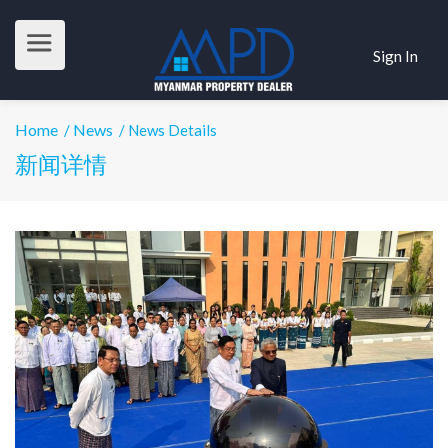
Sign In
Home
News
/
/ News Details
新闻详情