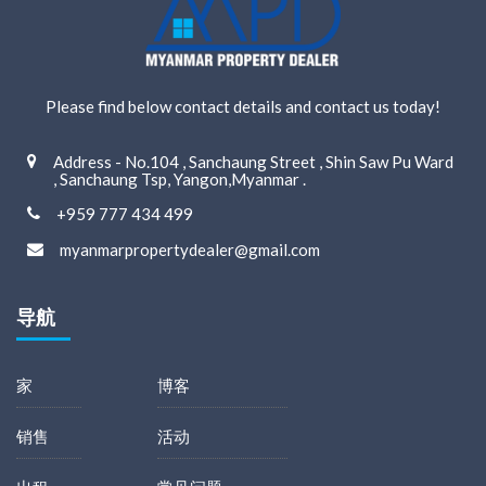
Please find below contact details and contact us today!
Address - No.104 , Sanchaung Street , Shin Saw Pu Ward
, Sanchaung Tsp, Yangon,Myanmar .
+959 777 434 499
myanmarpropertydealer@gmail.com
导航
家
博客
销售
活动