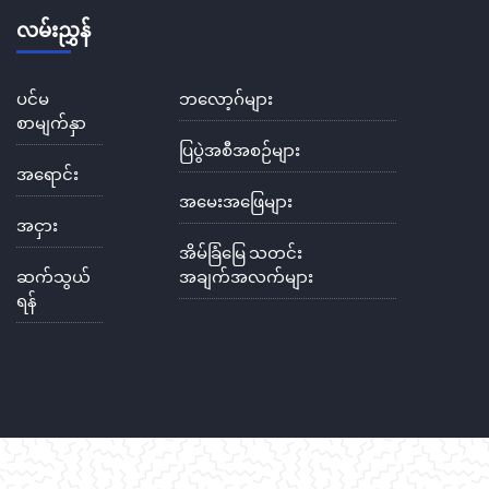
လမ်းညွှန်
ပင်မ
ဘလော့ဂ်များ
စာမျက်နှာ
ပြပွဲအစီအစဉ်များ
အရောင်း
အမေးအဖြေများ
အငှား
အိမ်ခြံမြေ သတင်း
ဆက်သွယ်
အချက်အလက်များ
ရန်