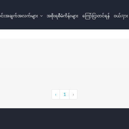
်းအချက်အလက်များ
အစိုးရစီမံကိန်းများ
ကြော်ငြာတင်ရန်
ဝယ်/ငှား
‹
1
›