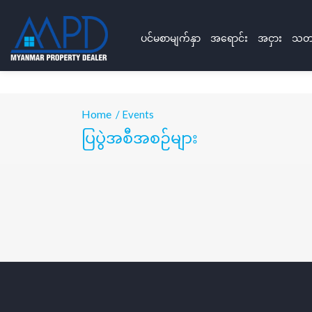
ပင်မစာမျက်နှာ
အရောင်း
အငှား
သတင
Home
/ Events
ပြပွဲအစီအစဉ်များ