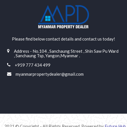
Please find below contact details and contact us today!
Address - No.104 , Sanchaung Street , Shin Saw Pu Ward
, Sanchaung Tsp, Yangon,Myanmar .
+959 777 434 499
myanmarpropertydealer@gmail.com
2021 © Copyright - All Rights Reserved. Powered by
Future Hub