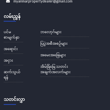
myanmarpropertydealer@gmail.com
လမ်းညွှန်
ပင်မ
ဘလော့ဂ်များ
စာမျက်နှာ
ပြပွဲအစီအစဉ်များ
အရောင်း
အမေးအဖြေများ
အငှား
အိမ်ခြံမြေ သတင်း
ဆက်သွယ်
အချက်အလက်များ
ရန်
သတင်းလွှာ