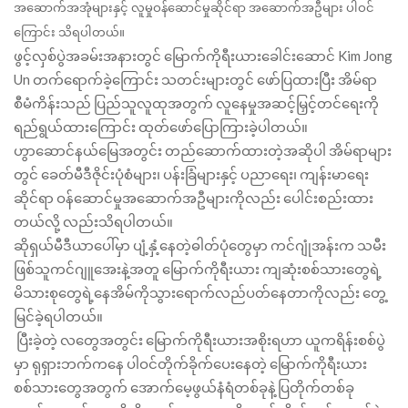
အဆောက်အအုံများနှင့် လူမှုဝန်ဆောင်မှုဆိုင်ရာ အဆောက်အဦများ ပါဝင်
ကြောင်း သိရပါတယ်။
ဖွင့်လှစ်ပွဲအခမ်းအနားတွင် မြောက်ကိုရီးယားခေါင်းဆောင် Kim Jong
Un တက်ရောက်ခဲ့ကြောင်း သတင်းများတွင် ဖော်ပြထားပြီး အိမ်ရာ
စီမံကိန်းသည် ပြည်သူလူထုအတွက် လူနေမှုအဆင့်မြှင့်တင်ရေးကို
ရည်ရွယ်ထားကြောင်း ထုတ်ဖော်ပြောကြားခဲ့ပါတယ်။
ဟွာဆောင်နယ်မြေအတွင်း တည်ဆောက်ထားတဲ့အဆိုပါ အိမ်ရာများ
တွင် ခေတ်မီဒီဇိုင်းပုံစံများ၊ ပန်းခြံများနှင့် ပညာရေး၊ ကျန်းမာရေး
ဆိုင်ရာ ဝန်ဆောင်မှုအဆောက်အဦများကိုလည်း ပေါင်းစည်းထား
တယ်လို့ လည်းသိရပါတယ်။
ဆိုရှယ်မီဒီယာပေါ်မှာ ပျံ့နှံ့နေတဲ့ဓါတ်ပုံတွေမှာ ကင်ဂျုံအန်းက သမီး
ဖြစ်သူကင်ဂျူအေးနဲ့အတူ မြောက်ကိုရီးယား ကျဆုံးစစ်သားတွေရဲ့
မိသားစုတွေရဲ့နေအိမ်ကိုသွားရောက်လည်ပတ်နေတာကိုလည်း တွေ့
မြင်ခဲ့ရပါတယ်။
ပြီးခဲ့တဲ့ လတွေအတွင်း မြောက်ကိုရီးယားအစိုးရဟာ ယူကရိန်းစစ်ပွဲ
မှာ ရုရှားဘက်ကနေ ပါဝင်တိုက်ခိုက်ပေးနေတဲ့ မြောက်ကိုရီးယား
စစ်သားတွေအတွက် အောက်မေ့ဖွယ်နံရံတစ်ခုနဲ့ပြတိုက်တစ်ခု