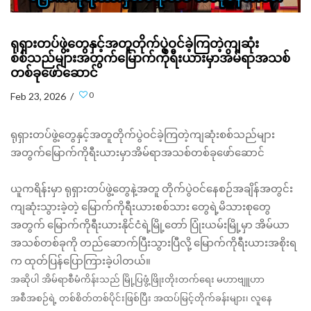
ရုရှားတပ်ဖွဲ့တွေနှင့်အတူတိုက်ပွဲဝင်ခဲ့ကြတဲ့ကျဆုံး
စစ်သည်များအတွက်မြောက်ကိုရီးယားမှာအိမ်ရာအသစ်
တစ်ခုဖော်ဆောင်
0
Feb 23, 2026 /
ရုရှားတပ်ဖွဲ့တွေနှင့်အတူတိုက်ပွဲဝင်ခဲ့ကြတဲ့ကျဆုံးစစ်သည်များ
အတွက်မြောက်ကိုရီးယားမှာအိမ်ရာအသစ်တစ်ခုဖော်ဆောင်
ယူကရိန်းမှာ ရုရှားတပ်ဖွဲ့တွေနဲ့အတူ တိုက်ပွဲဝင်နေစဉ်အချိန်အတွင်း
ကျဆုံးသွားခဲ့တဲ့ မြောက်ကိုရီးယားစစ်သား တွေရဲ့မိသားစုတွေ
အတွက် မြောက်ကိုရီးယားနိုင်ငံရဲ့မြို့တော် ပြုံးယမ်းမြို့မှာ အိမ်ယာ
အသစ်တစ်ခုကို တည်ဆောက်ပြီးသွားပြီလို့ မြောက်ကိုရီးယားအစိုးရ
က ထုတ်ပြန်ပြောကြားခဲ့ပါတယ်။
အဆိုပါ အိမ်ရာစီမံကိန်းသည် မြို့ပြဖွံ့ဖြိုးတိုးတက်ရေး မဟာဗျူဟာ
အစီအစဉ်ရဲ့ တစ်စိတ်တစ်ပိုင်းဖြစ်ပြီး အထပ်မြင့်တိုက်ခန်းများ၊ လူနေ