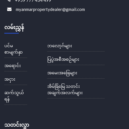
myanmarpropertydealer@gmail.com
လမ်းညွှန်
ပင်မ
ဘလော့ဂ်များ
စာမျက်နှာ
ပြပွဲအစီအစဉ်များ
အရောင်း
အမေးအဖြေများ
အငှား
အိမ်ခြံမြေ သတင်း
ဆက်သွယ်
အချက်အလက်များ
ရန်
သတင်းလွှာ