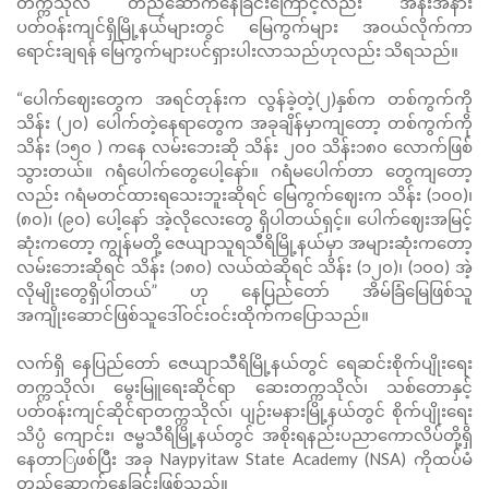
တက္ကသိုလ် တည်ဆောက်နေခြင်းကြောင့်လည်း အနီးအနား
ပတ်ဝန်းကျင်ရှိမြို့နယ်များတွင် မြေကွက်များ အဝယ်လိုက်ကာ
ရောင်းချရန် မြေကွက်များပင်ရှားပါးလာသည်ဟုလည်း သိရသည်။
“ပေါက်ဈေးတွေက အရင်တုန်းက လွန်ခဲ့တဲ့(၂)နှစ်က တစ်ကွက်ကို
သိန်း (၂၀) ပေါက်တဲ့နေရာတွေက အခုချိန်မှာကျတော့ တစ်ကွက်ကို
သိန်း (၁၅၀ ) ကနေ လမ်းဘေးဆို သိန်း ၂၀၀ သိန်း၁၈၀ လောက်ဖြစ်
သွားတယ်။ ဂရံပေါက်တွေပေါ့နော်။ ဂရံမပေါက်တာ‌ တွေကျတော့
လည်း ဂရံမတင်ထားရသေးဘူးဆိုရင် မြေကွက်ဈေးက သိန်း (၁၀၀)၊
(၈၀)၊ (၉၀) ပေါ့နော် အဲ့လိုလေးတွေ ရှိပါတယ်ရှင့်။ ပေါက်ဈေးအမြင့်
ဆုံးကတော့ ကျွန်မတို့ ဇေယျာသူရသီရိမြို့နယ်မှာ အများဆုံးကတော့
လမ်းဘေးဆိုရင် သိန်း (၁၈၀) လယ်ထဲဆိုရင် သိန်း (၁၂၀)၊ (၁၀၀) အဲ့
လိုမျိုးတွေရှိပါတယ်” ဟု နေပြည်တော် အိမ်ခြံမြေဖြစ်သူ
အကျိုးဆောင်ဖြစ်သူဒေါ်ဝင်းဝင်းထိုက်ကပြောသည်။
လက်ရှိ နေပြည်တော် ဇေယျာသီရိမြို့နယ်တွင် ရေဆင်းစိုက်ပျိုးရေး
တက္ကသိုလ်၊ မွေးမြူရေးဆိုင်ရာ ဆေးတက္ကသိုလ်၊ သစ်တောနှင့်
ပတ်ဝန်းကျင်ဆိုင်ရာတက္ကသိုလ်၊ ပျဉ်းမနားမြို့နယ်တွင် စိုက်ပျိုးရေး
သိပ္ပံ ကျောင်း၊ ဇမ္ဗသီရိမြို့နယ်တွင် အစိုးရနည်းပညာကောလိပ်တို့ရှိ
နေတာြဖစ်ပြီး အခု Naypyitaw State Academy (NSA) ကိုထပ်မံ
တည်ဆောက်နေခြင်းဖြစ်သည်။