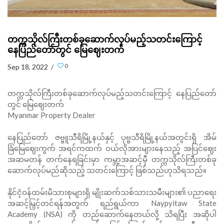
တက္ကသိုလ်ကြီးတစ်ခုဆောက်လုပ်မည့်သတင်းကြောင့်
နေပြည်တော်တွင် မြေဈေးတက်
0
Sep 18, 2022 /
တက္ကသိုလ်ကြီးတစ်ခုဆောက်လုပ်မည့်သတင်းကြောင့် နေပြည်တော်
တွင် မြေဈေးတက်
Myanmar Property Dealer
နေပြည်တော် ဇဗ္ဗူသီရိမြို့နယ်နှင့် ပုဗ္ဗသီရိမြို့နယ်အတွင်းရှိ အိမ်
ခြံမြေဈေးကွက် အရင်ကထက် ဝယ်လိုအားများနေသည့် အပြင်ဈေး
အဆမတန် တက်နေရခြင်းမှာ ကမ္ဘာ့အဆင့်မှီ တက္ကသိုလ်ကြီးတစ်ခု
ဆောက်လုပ်မည်ဆိုသည့် သတင်းကြောင့် ဖြစ်သည်ဟုသိရသည်။
နိုင်ငံ့ဝန်ထမ်းမိသားစုများရှိ မျိုးဆက်သစ်သားသမီးများ၏ ပညာရေး
အဆင့်မြှင့်တင်ရန်အတွက် ရည်ရွယ်ကာ Naypyitaw State
Academy (NSA) ကို တည်ဆောက်နေတယ်လို့ သိရပြီး အဆိုပါ