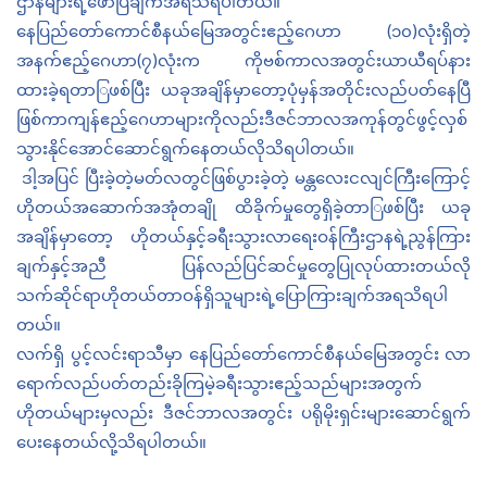
ဌာနများရဲ့ဖော်ပြချက်အရသိရပါတယ်။
(
)
နေပြည်တော်ကောင်စီနယ်မြေအတွင်းဧည့်ဂေဟာ
၁၀
လုံးရှိတဲ့
(
)
အနက်ဧည့်
ဂေဟာ
၇
လုံးက
ကိုဗစ်ကာလအတွင်းယာယီရပ်နား
ထားခဲ့ရတာြဖစ်ပြီး
ယခုအချိန်မှာတော့ပုံမှန်အတိုင်းလည်ပတ်နေပြီ
ဖြစ်ကာကျန်ဧည့်ဂေဟာများကိုလည်းဒီဇင်ဘာလအကုန်တွင်ဖွင့်လှစ်
သွားနိုင်အောင်ဆောင်ရွက်နေတယ်လိုသိရပါတယ်။
ဒါ့အပြင်
ပြီးခဲ့တဲ့မတ်လတွင်ဖြစ်ပွားခဲ့တဲ့
မန္တလေးငလျင်ကြီးကြောင့်
ဟိုတယ်အ
ဆောက်အအုံတချို
ထိခိုက်မှုတွေရှိခဲ့တာြဖစ်ပြီး
ယခု
အချိန်မှာတော့
ဟိုတယ်နှင့်ခရီးသွားလာရေးဝန်ကြီးဌာနရဲ့ညွန်ကြား
ချက်နှင့်အညီ
ပြန်လည်ပြင်ဆင်မှုတွေပြုလုပ်ထားတယ်လို
သက်ဆိုင်ရာဟိုတယ်တာဝန်ရှိသူများရဲ့ပြောကြားချက်အရသိရပါ
တယ်။
လက်ရှိ ပွင့်လင်းရာသီမှာ နေပြည်တော်ကောင်စီနယ်မြေအတွင်း
လာ
ရောက်လည်ပတ်တည်းခိုကြမဲ့ခရီးသွားဧည့်သည်များအတွက်
ဟိုတယ်များမှလည်း ဒီဇင်ဘာလအတွင်း ပရိုမိုးရှင်းများဆောင်ရွက်
ပေးနေတယ်လို့သိရပါတယ်။