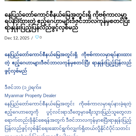
နေပြည်တော်ကောင်စီနယ်မြေအတွင်းရှိ ကိုဗစ်ကာလမှာ
ရပ်နားထားတဲ့ ဧည့်ဂေဟာများဒီဇင်ဘာလကုန်မှစတင်ပြီး
ရာနှုန်းပြည့်ပြန်လည်ဖွင့်လှစ်မည်
0
Dec 12, 2025 /
နေပြည်တော်ကောင်စီနယ်မြေအတွင်းရှိ ကိုဗစ်ကာလမှာရပ်နားထား
တဲ့ ဧည့်ဂေဟာများဒီဇင်ဘာလကုန်မှစတင်ပြီး ရာနှုန်းပြည့်ပြန်လည်
ဖွင့်လှစ်မည်
ဒီဇင်ဘာ (၁၂)ရက်။
Myanmar Property Dealer
နေပြည်တော်ကောင်စီနယ်မြေအတွင်း
ကိုဗစ်ကာလမှာရပ်နားခဲ့ရတဲ့
ဧည့်ဂေဟာတွေကို
ပွင့်လင်းရာသီတွေမှာခရီးသွားပြည်သူတွေလာ
ရောက်တည်းခိုနိုင်စေရန်အတွက်
ဒီဇင်ဘာလကုန်မှာစပြီးရာနှုန်းပြည့်
ပြန်လည်ဖွင့်လှစ်နိုင်
ရေး
ဆောင်ရွက်လျှက်ရှိတယ်လို့နိုင်ငံပိုင်သတင်း