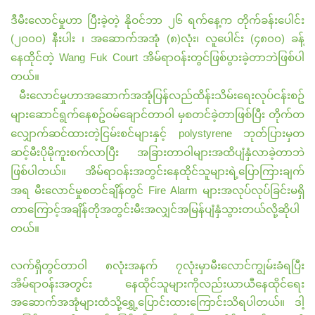
ဒီမီးလောင်မှုဟာ ပြီးခဲ့တဲ့ နိုဝင်ဘာ ၂၆ ရက်နေ့က တိုက်ခန်းပေါင်း
(၂၀၀၀) နီးပါး ၊ အဆောက်အအုံ (၈)လုံး
၊ လူပေါင်း (၄၈၀၀) ခန့်
နေထိုင်တဲ့ Wang Fuk Court အိမ်ရာဝန်းတွင်ဖြစ်ပွားခဲ့တာဘဲဖြစ်ပါ
တယ်။
မီးလောင်မှုဟာအဆောက်အအုံပြန်လည်ထိန်းသိမ်းရေးလုပ်ငန်းစဥ်
များဆောင်ရွက်နေစဥ်
ဝမ်ချောင်တာဝါ မှစတင်ခဲ့တာဖြစ်ပြီး တိုက်တ
လျှောက်ဆင်ထားတဲ့ငြမ်းစင်များနှင့် polystyrene ဘုတ်ပြားမှတ
ဆင့်မီးပိုမိုကူးစက်လာပြီး အခြားတာဝါများအထိပျံနှံလာခဲ့တာဘဲ
ဖြစ်ပါတယ်။ အိမ်ရာဝန်းအတွင်းနေထိုင်သူများရဲ့ပြောကြားချက်
အရ မီးလောင်မှုစတင်ချိန်တွင် Fire Alarm များအလုပ်လုပ်ခြင်းမရှိ
တာကြောင့်အချိန်တိုအတွင်းမီးအလျှင်အမြန်ပျံနှံသွားတယ်လို့ဆိုပါ
တယ်။
လက်ရှိတွင်တာဝါ ၈လုံးအနက် ၇လုံးမှာမီးလောင်ကျွမ်းခံရပြီး
အိမ်ရာဝန်းအတွင်း နေထိုင်သူများကိုလည်းယာယီနေထိုင်ရေး
အ‌ဆောက်အအုံများထံသို့ရွှေ့ပြောင်းထားကြောင်းသိရပါတယ်။ ဒါ့