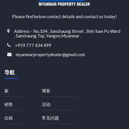
Please find below contact details and contact us today!
Address - No.104 , Sanchaung Street , Shin Saw Pu Ward
, Sanchaung Tsp, Yangon,Myanmar .
+959 777 434 499
myanmarpropertydealer@gmail.com
导航
家
博客
销售
活动
出租
常见问题