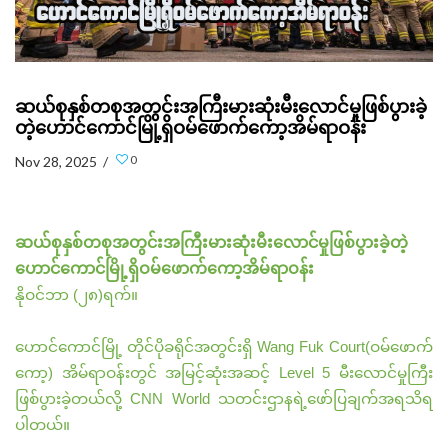
ဆယ်စုနှစ်တစုအတွင်းအကြီးမားဆုံးမီးလောင်မှုဖြစ်ပွားခဲ့
တဲ့ဟောင်ကောင်မြို့ရှိဝမ်ဖောက်ကော့အိမ်ရာဝန်း
0
Nov 28, 2025 /
ဆယ်စုနှစ်တစုအတွင်းအကြီးမားဆုံးမီးလောင်မှုဖြစ်ပွားခဲ့တဲ့
ဟောင်ကောင်မြို့ရှိဝမ်ဖောက်ကော့အိမ်ရာဝန်း
နိုဝင်ဘာ (၂၈)ရက်။
ဟောင်ကောင်မြို့ တိုင်ပိုခရိုင်အတွင်းရှိ Wang Fuk Court(ဝမ်ဖောက်
ကော့) အိမ်ရာဝန်းတွင် အမြင့်ဆုံးအဆင့် Level 5 မီးလောင်မှုကြီး
ဖြစ်ပွားခဲ့တယ်လို့ CNN World သတင်းဌာနရဲ့ဖော်ပြချက်အရသိရ
ပါတယ်။