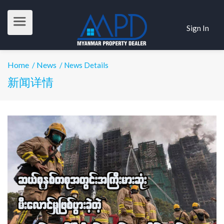
Sign In
Home
News
/
/ News Details
新闻详情