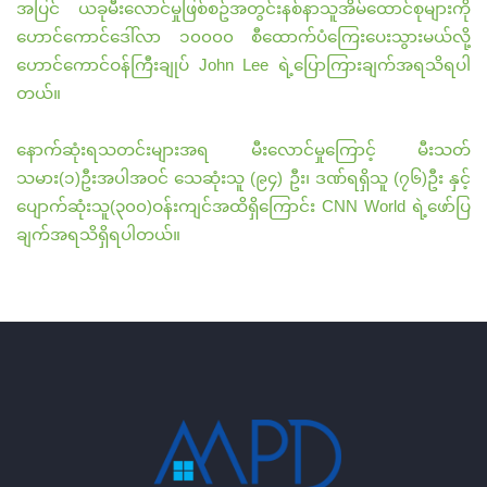
အပြင် ယခုမီးလောင်မှုဖြစ်စဥ်အတွင်းနစ်နာသူအိမ်ထောင်စုများကို
ဟောင်ကောင်ဒေါ်လာ ၁၀၀၀၀ စီထောက်ပံကြေးပေးသွားမယ်လို့
ဟောင်ကောင်ဝန်ကြီးချုပ် John Lee ရဲ့ပြောကြားချက်အရသိရပါ
တယ်။
နောက်ဆုံးရသတင်းများအရ မီးလောင်မှုကြောင့် မီးသတ်
သမား(၁)ဦးအပါအဝင် သေဆုံးသူ (၉၄) ဦး၊ ဒဏ်ရရှိသူ (၇၆)ဦး နှင့်
ပျောက်ဆုံးသူ(၃၀၀)ဝန်းကျင်အထိရှိကြောင်း CNN World ရဲ့ဖော်ပြ
ချက်အရသိရှိရပါတယ်။