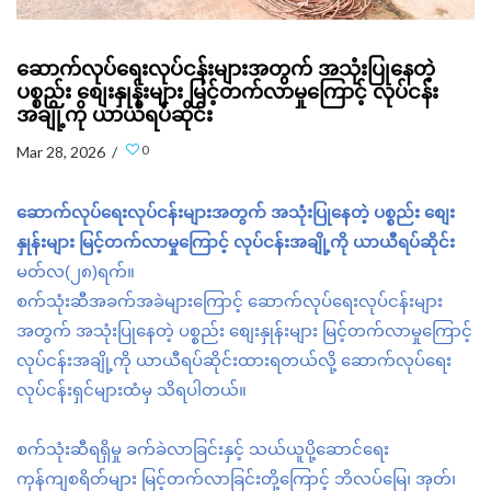
ဆောက်လုပ်ရေးလုပ်ငန်းများအတွက် အသုံးပြုနေတဲ့
ပစ္စည်း စျေးနှုန်းများ မြင့်တက်လာမှုကြောင့် လုပ်ငန်း
အချို့ကို ယာယီရပ်ဆိုင်း
0
Mar 28, 2026 /
ဆောက်လုပ်ရေးလုပ်ငန်းများအတွက် အသုံးပြုနေတဲ့ ပစ္စည်း စျေး
နှုန်းများ မြင့်တက်လာမှုကြောင့် လုပ်ငန်းအချို့ကို ယာယီရပ်ဆိုင်း
မတ်လ(၂၈)ရက်။
စက်သုံးဆီအခက်အခဲများကြောင့် ဆောက်လုပ်ရေးလုပ်ငန်းများ
အတွက် အသုံးပြုနေတဲ့ ပစ္စည်း စျေးနှုန်းများ မြင့်တက်လာမှုကြောင့်
လုပ်ငန်းအချို့ကို ယာယီရပ်ဆိုင်းထားရတယ်လို့ ဆောက်လုပ်ရေး
လုပ်ငန်းရှင်များထံမှ သိရပါတယ်။
စက်သုံးဆီရရှိမှု ခက်ခဲလာခြင်းနှင့် သယ်ယူပို့ဆောင်ရေး
ကုန်ကျစရိတ်များ မြင့်တက်လာခြင်းတို့ကြောင့် ဘိလပ်မြေ၊ အုတ်၊