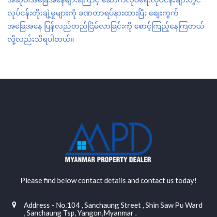
လုပ်ငန်းတိုးချဲ့မှုများကို ခဏတာရပ်နားထားပြီး စျေးကွက်
အခြေအနေ ပြန်လည်တည်ငြိမ်လာခြင်းကို စောင့်ကြည့်နေကြတယ်
လို့လည်းသိရပါတယ်။
Please find below contact details and contact us today!
Address - No.104 , Sanchaung Street , Shin Saw Pu Ward
, Sanchaung Tsp, Yangon,Myanmar .