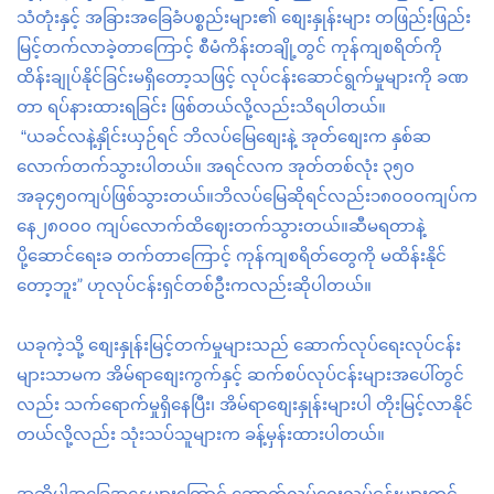
သံတုံးနှင့် အခြားအခြေခံပစ္စည်းများ၏ စျေးနှုန်းများ တဖြည်းဖြည်း
မြင့်တက်လာခဲ့တာကြောင့် စီမံကိန်းတချို့တွင် ကုန်ကျစရိတ်ကို
ထိန်းချုပ်နိုင်ခြင်းမရှိတော့သဖြင့် လုပ်ငန်းဆောင်ရွက်မှုများကို ခဏ
တာ ရပ်နားထားရခြင်း ဖြစ်တယ်လို့လည်းသိရပါတယ်။
“ယခင်လနဲ့နှိုင်းယှဉ်ရင် ဘိလပ်မြေစျေးနဲ့ အုတ်စျေးက နှစ်ဆ
လောက်တက်သွားပါတယ်။ အရင်လက အုတ်တစ်လုံး ၃၅၀
အခု၄၅၀ကျပ်ဖြစ်သွားတယ်။ဘိလပ်မြေဆိုရင်လည်း၁၈၀၀၀ကျပ်က
နေ၂၈၀၀၀ ကျပ်လောက်ထိဈေးတက်သွားတယ်။ဆီမရတာနဲ့
ပို့ဆောင်ရေးခ တက်တာကြောင့် ကုန်ကျစရိတ်တွေကို မထိန်းနိုင်
”
တော့ဘူး
ဟုလုပ်ငန်းရှင်တစ်ဦးကလည်းဆိုပါတယ်။
ယခုကဲ့သို့ စျေးနှုန်းမြင့်တက်မှုများသည် ဆောက်လုပ်ရေးလုပ်ငန်း
များသာမက အိမ်ရာစျေးကွက်နှင့် ဆက်စပ်လုပ်ငန်းများအပေါ်တွင်
လည်း သက်ရောက်မှုရှိနေပြီး၊ အိမ်ရာစျေးနှုန်းများပါ တိုးမြင့်လာနိုင်
တယ်လို့လည်း သုံးသပ်သူများက ခန့်မှန်းထားပါတယ်။
အဆိုပါအခြေအနေများကြောင့် ဆောက်လုပ်ရေးလုပ်ငန်းများတွင်