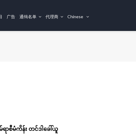
目
广告
通缉名单
代理商
Chinese
ိမ်ရာစီမံကိန်း တင်ဒါခေါ်ယူ