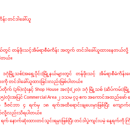
ိန်း
တင်ဒါခေါ်ယူ
နယ်တွင်
တန်ဖိုးသင့်အိမ်ရာစီမံကိန်း
အတွက်
တင်ဒါခေါ်ယူထားနေတယ်လို့
ပါတယ်။
(
)
ဒဂုံမြို့သစ်
အရှေ့ပိုင်း
မြို့နယ်များတွင်
တန်ဖိုးသင့်
အိမ်ရာစီမံကိန်း
ားကို
တင်ဒါခေါ်ယူထားခြင်းလည်းဖြစ်ပါတယ်။
(
)
Shop House
(
)
(
)
်တိုက်
၃၆
လုံးနှင့်
အလုံး
၂၀
၊
ဒဂုံ
မြို့သစ်
ဆိပ်ကမ်း
မြိ
)
Commercial Area
၄၅
လုံးအပြင်
၂
ဒသမ
၇၃
ဧက
အကောင်အထည်ဖော်
ဆ
ု
ဒီဇင်ဘာ
၄
ရက်မှ
၁၈
ရက်အထိရောင်းချပေးမှာဖြစ်ပြီး
ကျောက်တ
ယ်လို့လည်းသိရပါတယ်။
ရက်
နောက်ဆုံးထားတင်သွင်းရမှာဖြစ်ပြီး
တင်ဒါပွဲကျင်းပမဲ့
နေ့ရက်ကို
က