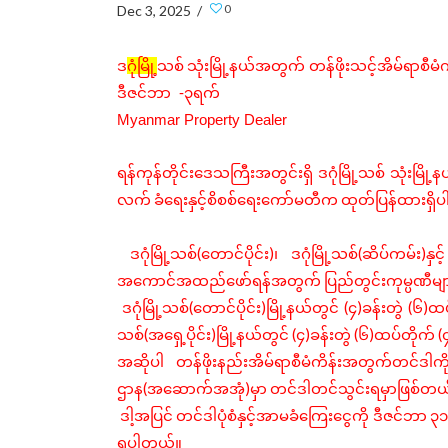
0
Dec 3, 2025 /
ဒ
ဂုံမြို့
သစ်
သုံးမြို့နယ်အတွက် တန်ဖိုးသင့်အိမ်ရာစီမံက
ဒီဇင်ဘာ -၃ရက်
Myanmar Property Dealer
ရန်ကုန်တိုင်းဒေသကြီးအတွင်းရှိ
ဒဂုံမြို့သစ်
သုံးမြို့
လက်
ခံရေးနှင့်စိစစ်ရေးကော်မတီက
ထုတ်ပြန်ထားရှိ
(
)
(
)
ဒဂုံမြို့သစ်
တောင်ပိုင်း
၊
ဒဂုံမြို့သစ်
ဆိပ်ကမ်း
နှင့်
အကောင်အထည်ဖော်ရန်အတွက်
ပြည်တွင်းကုမ္ပဏီမျ
(
)
(
)
(
)
ဒဂုံမြို့သစ်
တောင်ပိုင်း
မြို့နယ်တွင်
၄
ခန်းတွဲ
၆
ထပ
(
)
(
)
(
)
(
သစ်
အရှေ့ပိုင်း
မြို့နယ်တွင်
၄
ခန်းတွဲ
၆
ထပ်တိုက်
အဆိုပါ
တန်ဖိုးနည်းအိမ်ရာစီမံကိန်းအတွက်တင်ဒါကိ
(
)
ဌာန
အဆောက်အအုံ
မှာ
တင်ဒါတင်သွင်းရမှာဖြစ်တ
ဒါ့အပြင်
တင်ဒါပုံစံနှင့်အာမခံကြေးငွေကို
ဒီဇင်ဘာ
၃၁
ရပါတယ်။