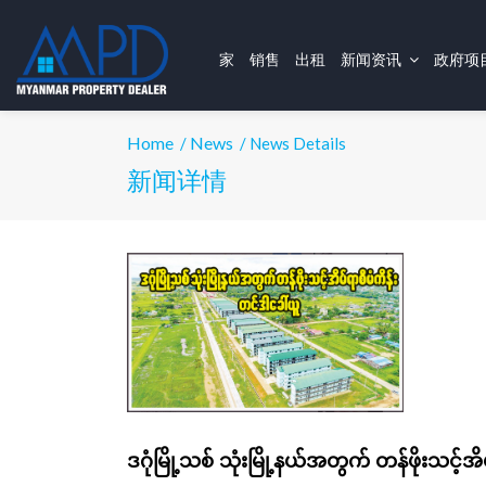
家
销售
出租
新闻资讯
政府项
Home
News
/
/ News Details
新闻详情
ဒဂုံမြို့သစ် သုံးမြို့နယ်အတွက် တန်ဖိုးသင့်အ