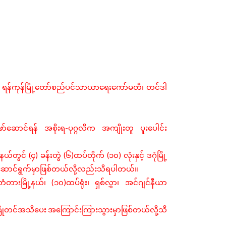
ရန်ကုန်မြို့တော်စည်ပင်သာယာရေးကော်မတီ၊
တင်ဒါ
-
ဖော်ဆောင်ရန်
အစိုးရ
ပုဂ္ဂလိက
အကျိုးတူ
ပူးပေါင်း
(
)
(
)
(
)
ု့နယ်တွင်
၄
ခန်းတွဲ
၆
ထပ်တိုက်
၁၀
လုံးနှင့်
ဒဂုံမြို့
ောင်ရွက်မှာဖြစ်တယ်လို့လည်းသိရပါတယ်။
(
)
ံတားမြို့နယ်၊
၁၀
ထပ်ရုံး၊
ရှစ်လွှာ၊
အင်ဂျင်နီယာ
ြိုတင်အသိပေး
အကြောင်းကြားသွားမှာဖြစ်တယ်လို့သိ