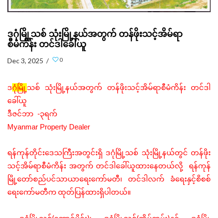
ဒဂုံမြို့သစ် သုံးမြို့နယ်အတွက် တန်ဖိုးသင့်အိမ်ရာ
စီမံကိန်း တင်ဒါခေါ်ယူ
0
Dec 3, 2025 /
ဒ
ဂုံမြို့
သစ်
သုံးမြို့နယ်အတွက် တန်ဖိုးသင့်အိမ်ရာစီမံကိန်း
တင်ဒါ
ခေါ်ယူ
ဒီဇင်ဘာ -၃ရက်
Myanmar Property Dealer
ရန်ကုန်တိုင်းဒေသကြီးအတွင်းရှိ
ဒဂုံမြို့သစ်
သုံးမြို့နယ်တွင်
တန်ဖိုး
သင့်အိမ်ရာစီမံကိန်း
အတွက်
တင်ဒါခေါ်ယူထားနေတယ်လို့
ရန်ကုန်
မြို့တော်စည်ပင်သာယာရေးကော်မတီ၊
တင်ဒါလက်
ခံရေးနှင့်စိစစ်
ရေးကော်မတီက
ထုတ်ပြန်ထားရှိပါတယ်။
(
)
(
)