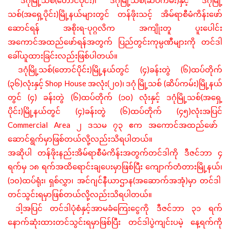
ဒဂုံမြို့သစ်
တောင်ပိုင်း
၊
ဒဂုံမြို့သစ်
ဆိပ်ကမ်း
နှင့်
ဒဂုံမြို့
(
)
သစ်
အရှေ့ပိုင်း
မြို့နယ်များတွင်
တန်ဖိုးသင့်
အိမ်ရာစီမံကိန်းဖော်
-
ဆောင်ရန်
အစိုးရ
ပုဂ္ဂလိက
အကျိုးတူ
ပူးပေါင်း
အကောင်အထည်ဖော်ရန်အတွက်
ပြည်တွင်းကုမ္ပဏီများကို
တင်ဒါ
ခေါ်ယူထားခြင်းလည်းဖြစ်ပါတယ်။
(
)
(
)
(
)
ဒဂုံမြို့သစ်
တောင်ပိုင်း
မြို့နယ်တွင်
၄
ခန်းတွဲ
၆
ထပ်တိုက်
(
)
Shop House
(
)
(
)
၃၆
လုံးနှင့်
အလုံး
၂၀
၊
ဒဂုံ
မြို့သစ်
ဆိပ်ကမ်း
မြို့နယ်
(
)
(
)
(
)
(
တွင်
၄
ခန်းတွဲ
၆
ထပ်တိုက်
၁၀
လုံးနှင့်
ဒဂုံမြို့သစ်
အရှေ့
)
(
)
(
)
(
)
ပိုင်း
မြို့နယ်တွင်
၄
ခန်းတွဲ
၆
ထပ်တိုက်
၄၅
လုံးအပြင်
Commercial Area
၂
ဒသမ
၇၃
ဧက
အကောင်အထည်ဖော်
ဆောင်ရွက်မှာဖြစ်တယ်လို့လည်းသိရပါတယ်။
အဆိုပါ
တန်ဖိုးနည်းအိမ်ရာစီမံကိန်းအတွက်တင်ဒါကို
ဒီဇင်ဘာ
၄
ရက်မှ
၁၈
ရက်အထိရောင်းချပေးမှာဖြစ်ပြီး
ကျောက်တံတားမြို့နယ်၊
(
)
(
)
၁၀
ထပ်ရုံး၊
ရှစ်လွှာ၊
အင်ဂျင်နီယာဌာန
အဆောက်အအုံ
မှာ
တင်ဒါ
တင်သွင်းရမှာဖြစ်တယ်လို့လည်းသိရပါတယ်။
ဒါ့အပြင်
တင်ဒါပုံစံနှင့်အာမခံကြေးငွေကို
ဒီဇင်ဘာ
၃၁
ရက်
နောက်ဆုံးထားတင်သွင်းရမှာဖြစ်ပြီး
တင်ဒါပွဲကျင်းပမဲ့
နေ့ရက်ကို