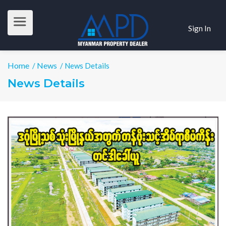
Sign In
Home
News
/
/ News Details
News Details