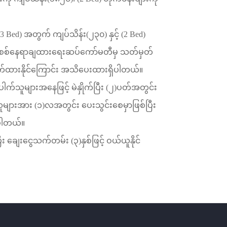
3 Bed)
အတွက်
ကျပ်သိန်း
(
၂၃၀
)
နှင့်
(2 Bed)
ိစစ်နေရာချထားရေးဆပ်ကော်မတီမှ
သတ်မှတ်
ထားနိုင်ကြောင်း
အသိပေးထားရှိပါတယ်။
ေါက်သူများအနေဖြင့်
မဲနှိုက်ပြီး
(
၂
)
ပတ်အတွင်း
သူများအား
(
၁
)
လအတွင်း
ပေးသွင်းစေမှာဖြစ်ပြီး
ရပါတယ်။
ီး
ချေးငွေသက်တမ်း
(
၃
)
နှစ်ဖြင့်
ဝယ်ယူနိုင်