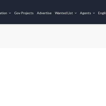
ation
Gov Projects
Advertise
Wanted List
Agents
Engl