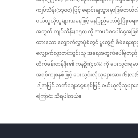
ကျပ်သိန်း
(
၁၃၀၀
)
ဖြင့်
ရောင်းချသွားမှာဖြစ်တယ်လ
ဝယ်ယူလိုသူများအနေဖြင့်
နေပြည်တော်ဖွံ့ဖြိုး
အတွက်
ကျပ်သိန်း
(
၁၅၀
)
ကို
အာမခံစပေါ်ငွေအဖြစ
ထားသော
လျှောက်လွှာပုံစံတွင်
ပူးတွဲ၍
စီမံရေးရာ
လျှောက်လွှာတင်သွင်းသူ
အရေအတွက်ပေါ်မူတည်ပြီ
တိုက်ခန်းတန်ဖိုး၏
ကနဦး
(
၄၀
%)
ကို
ပေးသွင်းရမှာဖ
အရစ်ကျစနစ်ဖြင့်
ပေးသွင်းလိုသူများအား
(
၆
)
လ
(
ဒါ့အပြင်
ဘဏ်ချေးငွေစနစ်ဖြင့်
ဝယ်ယူလိုသူများအ
ကြောင်း
သိရပါတယ်။