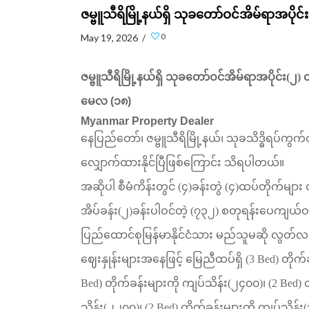
ဇမ္ဗူသီရိမြို့နယ်ရှိ သုခတော်ဝင်အိမ်ရာအပိုင
0
May 19, 2026 /
ဇမ္ဗူသီရိမြို့နယ်ရှိ
သုခတော်ဝင်အိမ်ရာအပိုင်း
(
၂
)
တ
မေလ (၁၈)
Myanmar Property Dealer
နေပြည်တော်၊
ဇမ္ဗူသီရိမြို့နယ်၊
သုခသိဒ္ဓိရပ်ကွက်
လျှောက်ထားနိုင်ပြီဖြစ်ကြောင်း
သိရပါတယ်။
အဆိုပါ
စီမံကိန်းတွင်
(
၄
)
ခန်းတွဲ
(
၄
)
ထပ်တိုက်များ
အိပ်ခန်း
(
၂
)
ခန်းပါဝင်တဲ့
(
၇၃၂
)
စတုရန်းပေကျယ်ဝ
ပြည်ထောင်စုမြန်မာနိုင်ငံသား
မည်သူမဆို
လွတ်လပ
ဈေးနှုန်းများအနေဖြင့်
မြေညီထပ်ရှိ
(3 Bed)
တိုက်
Bed)
တိုက်ခန်းများကို
ကျပ်သိန်း
(
၂၄၀၀
)
၊
(2 Bed)
တ
သိန်း
(
၂၂၀၀
)
၊
(2 Bed)
တိုက်ခန်းများကို
ကျပ်သိန်း
(