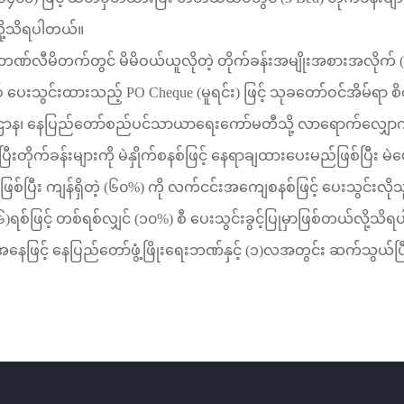
ို့သိရပါတယ်။
ရေးဘဏ်လီမိတက်တွင်
မိမိဝယ်ယူလိုတဲ့ တိုက်ခန်းအမျိုးအစားအလိုက်
(
်
ပေးသွင်းထားသည့်
PO Cheque (
မူရင်း
)
ဖြင့်
သုခတော်ဝင်အိမ်ရာ
စ
ဌာန၊
နေပြည်တော်စည်ပင်သာယာရေးကော်မတီသို့
လာရောက်လျှောက်
းတိုက်ခန်းများကို
မဲနှိုက်စနစ်ဖြင့်
နေရာချထားပေးမည်ဖြစ်ပြီး
မဲပ
ြစ်ပြီး
ကျန်ရှိတဲ့
(
၆၀
%)
ကို
လက်ငင်းအကျေစနစ်ဖြင့်
ပေးသွင်းလို
၆
)
ရစ်ဖြင့်
တစ်ရစ်လျှင်
(
၁၀
%)
စီ
ပေးသွင်းခွင့်ပြုမှာဖြစ်တယ်လို့သိ
နေဖြင့်
နေပြည်တော်ဖွံ့ဖြိုးရေးဘဏ်နှင့်
(
၁
)
လအတွင်း
ဆက်သွယ်ပြ