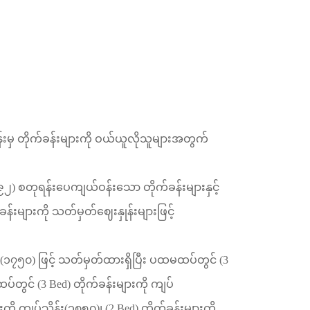
်းမှ
တိုက်ခန်းများကို
ဝယ်ယူလိုသူများအတွက်
၉၂
)
စတုရန်းပေကျယ်ဝန်းသော
တိုက်ခန်းများနှင့်
ခန်းများကို
သတ်မှတ်ဈေးနှုန်းများဖြင့်
(
၁၇၅၀
)
ဖြင့်
သတ်မှတ်ထားရှိပြီး
ပထမထပ်တွင်
(3
ထပ်တွင်
(3 Bed)
တိုက်ခန်းများကို
ကျပ်
းကို
ကျပ်သိန်း
(
၁၈၅၀
)
၊
(2 Bed)
တိုက်ခန်းများကို