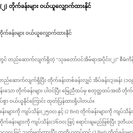
်း(၂) တိုက်ခန်းများ ဝယ်ယူလျှောက်ထားနိုင်
ိုက်ခန်းများ
ဝယ်ယူလျှောက်ထားနိုင်
တွင်
တည်ဆောက်လျက်ရှိတဲ့
“
သုခတော်ဝင်အိမ်ရာအပိုင်း
(
၂
)”
စီမံကိန
တည်ဆောက်လျက်ရှိပြီး
တိုက်ခန်းတစ်ခန်းလျှင်
အိပ်ခန်း
(
၃
)
ခန်း
(
၁၀
န်းသော
တိုက်ခန်းများ
ပါဝင်ပြီး
မြေညီထပ်မှ
စတုတ္ထထပ်အထိ
တိုက်
်စွာ
ဝယ်ယူနိုင်ကြောင်း
ထုတ်ပြန်ထားရှိပါတယ်။
ခန်းများကို
ကျပ်သိန်း
(
၂၅၀၀
)
နှင့်
(2 Bed)
တိုက်ခန်းများကို
ကျပ်သိန်း
ိုက်ခန်းများကို
ကျပ်သိန်း
(
၁၆၀၀
)
ဖြင့်
ရောင်းချမည်ဖြစ်ပြီး ဒုတိယ
၁၄၀၀
)
ဖြင့်
သတ်မှတ်ထားပြီး
တတိယထပ်တွင်
(3 Bed)
တိုက်ခန်းမျာ