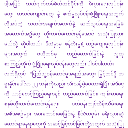
ဒါ့အပြင်
ဘတ်ဂျက်တစ်စိတ်တစ်ပိုင်းကို
စီးပွားရေးလုပ်ငန်း
တွေ၊
စာသင်ကျောင်းတွေ
နဲ့
စက်မှုလုပ်ငန်းဖွံ့ဖြိုးရေးအတွက်
လိုအပ်တဲ့
သတင်းအချက်အလက်နဲ့
ဆက်သွယ်ရေးအခြေခံ
အဆောက်အဦတွေ
တိုးတက်ကောင်းမွန်အောင်
အသုံးပြုသွား
မယ်လို့
ဆိုပါတယ်။
ဒီထဲမှာမှ
ဖန်တီးမှုနဲ့
ယဉ်ကျေးမှုလုပ်ငန်း
များအတွက်
ဗဟိုတစ်ခု
တည်ဆောက်ခြင်းနဲ့
လူထု
စာကြည့်တိုက်
ဖွံ့ဖြိုးရေးလုပ်ငန်းတွေလည်း
ပါဝင်ပါတယ်။
လက်ရှိတွင်
“
ပြည်သူ့ဝန်ဆောင်မှုအရည်အသွေး
မြှင့်တင်ဖို့
ဘ
ရူးနိုင်းဒေါ်လာ
၂၂
သန်းကိုလည်း
သီးသန့်ခွဲဝေထားရှိပြီး
အဲဒီငွေ
ကို
ယာဉ်စောင့်ကြည့်ရေးစနစ်
တည်ဆောက်ခြင်း၊
ကျန်းမာရေး
စနစ်တိုးတက်ကောင်းမွန်ရေး၊
ပတ်ဝန်းကျင်ထိန်းသိမ်းရေး
အစီအစဉ်များ
အားကောင်းစေခြင်းနဲ့
နိုင်ငံတဝှမ်း
ခရီးသွားဆွဲ
ဆောင်ရာနေရာတွေကို
အဆင့်မြှင့်တင်ခြင်းတို့အတွက်
အသုံးပြု