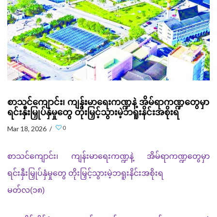
စာသင်ကျောင်း၊ ကျန်းမာရေးကဏ္ဍနဲ့ အိမ်ရာကဏ္ဍတွေမှာ
ရင်းနှီးမြှုပ်နှံမှုတွေ တိုးမြှင့်သွားမဲ့ဘရူးနိင်းအစိုးရ
0
Mar 18, 2026 /
စာသင်ကျောင်း၊
ကျန်းမာရေးကဏ္ဍနဲ့
အိမ်ရာကဏ္ဍတွေမှာ
ရင်းနှီးမြှုပ်နှံမှုတွေ
တိုးမြှင့်သွားမဲ့ဘရူးနိင်းအစိုးရ
မတ်လ(၁၈)