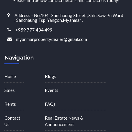
Please find below contact details and contact us today!
Address - No.104 , Sanchaung Street , Shin Saw Pu Ward
, Sanchaung Tsp, Yangon,Myanmar .
+959 777 434 499
myanmarpropertydealer@gmail.com
Navigation
Home
Blogs
Sales
Events
Rents
FAQs
Contact
Real Estate News &
Us
Announcement