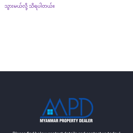
သွားမယ်လို့
သိရပါတယ်။