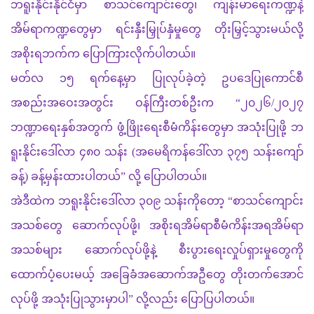
ဘရူးနိုင်းနိုင်ငံမှာ
စာသင်ကျောင်းတွေ၊
ကျန်းမာရေးကဏ္ဍနဲ့
အိမ်ရာကဏ္ဍတွေမှာ
ရင်းနှီးမြှုပ်နှံမှုတွေ
တိုးမြှင့်သွားမယ်လို့
အစိုးရဘက်က
ပြောကြားလိုက်ပါတယ်။
မတ်လ
၁၅
ရက်နေ့မှာ
ပြုလုပ်ခဲ့တဲ့
ဥပဒေပြုကောင်စီ
အစည်းအဝေးအတွင်း
ဝန်ကြီးတစ်ဦးက
“
၂၀၂၆
/
၂၀၂၇
ဘဏ္ဍာရေးနှစ်အတွက်
ဖွံ့ဖြိုးရေးစီမံကိန်းတွေမှာ
အသုံးပြုဖို့
ဘ
ရူးနိုင်းဒေါ်လာ
၄၈၀
သန်း
(
အမေရိကန်ဒေါ်လာ
၃၇၅
သန်းကျော်
ခန့်
)
ခန့်မှန်းထားပါတယ်
”
လို့
ပြောပါတယ်။
အဲဒီထဲက
ဘရူးနိုင်းဒေါ်လာ
၃၀၉
သန်းကိုတော့
“
စာသင်ကျောင်း
အသစ်တွေ
ဆောက်လုပ်ဖို့၊
အစိုးရအိမ်ရာစီမံကိန်းအရအိမ်ရာ
အသစ်များ
ဆောက်လုပ်ဖို့နဲ့
စီးပွားရေးလှုပ်ရှားမှုတွေကို
ထောက်ပံ့ပေးမယ့်
အခြေခံအဆောက်အဦတွေ
တိုးတက်အောင်
လုပ်ဖို့
အသုံးပြုသွားမှာပါ
”
လို့လည်း
ပြောပြပါတယ်။