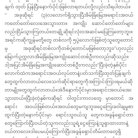
ချက် ထုတ် ပြန်ပြီးနောက်ပိုင်းဖြစ်လာရတယ်လို့လည်းသိရပါတယ်။
‘’ အခုဆိုရင် (၃)လလောက်ရှိသွားပြီအိမ်ခြံမြေအရောင်းအဝယ်
ကတော်တော်လေးအေးသွားတာ။ အကျိုး ဆောင်တော်တော်များ
လည်းငြိမ်သွားကြတယ်။တချို့ဆိုရင်လုံးဝအဆင်မပြေကြတော့ဘူး။
အရင်ကဆိုကျွန်မတို့တွေ တစ်လကို ၅ပွဲလောက်ဖြစ်တဲ့သူတွေတောင်
မှ အခုဆိုရင်တစ်လကိုတစ်ပွဲတောင်မဖြစ်တော့ဘူး၊’’ဟုလည်း
မြောက်ဥက္ကလာအိမ်ခြံမြေအကျိုးဆောင်တစ်ဦးကလည်းဆိုသည်။
ဒါ့အပြင်အိမ်ခြံမြေအကျိုးဆောင်တစ်ဦးကလည်း‘’ပြီးခဲ့တဲ့နှစ်ပိုင်း
လောက်ထဲကအရောင်းအဝယ်လုပ်တာနဲ့ပတ်သက်ပြီးထုတ်ပြန်ချက်
တွေထွက်လာတယ်လေ။သက်ဆိုင်ရာတွေကိုအကြာင်းကြားရမယ်ဆို
တာမျိုးတွေထွက်လာတယ်။အဲဒီနောက်ပိုင်းမှာအရောင်းအဝယ်အေး
သွားတယ်။ပြီးခဲ့တဲ့နှစ်ကဆိုရင် ဝါတွင်းကာလတွေ မှာတောင် အ
ရောင်း အဝယ်ဖြစ်တယ်။အဝယ်တွေမကျဘူး။ငွေကြေးခဝါချမှုစာ
ထွက်ပြီးတဲ့နောက်ပိုင်းမှာ ရောင်းသူဝယ်သူ တွေကအခွန်ရှောင်တာ
တွေကြောက်ပြီးဝယ်တဲ့သူကလည်းသူရဲ့ငွေကြေးနဲ့သူရှာထားတာနဲ့
ဝယ်တာလေ။ဒါပေမယ့်ကြောက်ပြီးအခွန်ရှောင်တိမ်းတာတွေရှိ