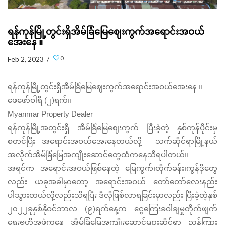
ရန်ကုန်မြို့တွင်းရှိအိမ်ခြံမြေဈေးကွက်အရောင်းအဝယ်
အေးနေ ။
0
Feb 2, 2023 /
ရန်ကုန်မြို့တွင်းရှိအိမ်ခြံမြေဈေးကွက်အရောင်းအဝယ်အေးနေ ။
ဖေဖော်ဝါရီ (၂)ရက်။
Myanmar Property Dealer
ရန်ကုန်မြို့အတွင်းရှိ အိမ်ခြံမြေဈေးကွက် ပြီးခဲ့တဲ့ နှစ်ကုန်ပိုင်းမှ
စတင်ပြီး အရောင်းအဝယ်အေးနေတယ်လို့ သက်ဆိုင်ရာမြို့နယ်
အလိုက်အိမ်ခြံမြေအကျိုးဆောင်တွေထံကနေသိရပါတယ်။
အရင်က အရောင်းအဝယ်ဖြစ်နေတဲ့ မြေကွက်၊တိုက်ခန်း၊ကွန်ဒိုတွေ
လည်း ယခုအခါမှာတော့ အရောင်းအဝယ် တော်တော်လေးနည်း
ပါသွားတယ်လို့လည်းသိရပြီး ဒီလိုဖြစ်လာရခြင်းမှာလည်း ပြီးခဲ့တဲ့နှစ်
၂၀၂၂ခုနှစ်နိုဝင်ဘာလ (၉)ရက်နေ့က ငွေကြေးခဝါချမှုတိုက်ဖျက်
ရေးဗဟိုအဖွဲ့ကနေ အိမ်ခြံမြေအကျိုးဆောင်များဆိုင်ရာ ညွန်ကြား