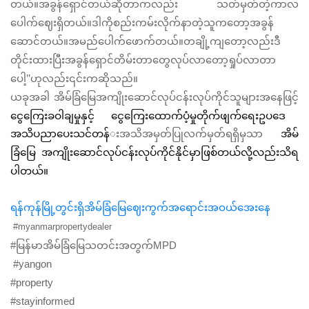
တယ်။အခွန်ရှောင်တယ်ဆိုတာကလည်း သတ်မှတ်တဲ့ကာလ
ပေါက်ဈေးရှိတယ်။ဒါကိုစည်းကမ်းလိုက်နာတဲ့သူကတော့အခွန်
ဆောင်တယ်။အမည်ပေါက်ဖောက်တယ်။တချို့ကျတော့လည်းဒီ
တိုင်းထားပြီးအခွန်ရှောင်တိမ်းတာတွေလုပ်လာတော့ရှုပ်လာတာ
ပေါ့’’ဟုလည်း၎င်းကဆိုသည်။
ယခုအခါ အိမ်ခြံမြေအကျိုးဆောင်လုပ်ငန်းလုပ်ကိုင်သူများအနေဖြင့်
ငွေကြေးခဝါချမှုနှင့် ငွေကြေးထောက်ပံ့မှုတိုက်ဖျက်ရေးဥပဒေ
းအသိအမှတ်ပြုလက်မှတ်ရရှိမှသာ
အသိပညာပေးသင်တန်
အိမ်
ခြံမြေ အကျိုးဆောင်လုပ်ငန်းလုပ်ကိုင်နိုင်မှာဖြစ်တယ်လို့လည်းသိရ
ပါတယ်။
ရန်ကုန်မြို့တွင်းရှိအိမ်ခြံမြေဈေးကွက်အရောင်းအဝယ်အေးနေ
#myanmarpropertydealer
#မြန်မာအိမ်ခြံမြေသတင်းအတွက်MPD
#yangon
#property
#stayinformed