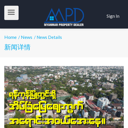
Sign In
Home
News
/
/ News Details
新闻详情