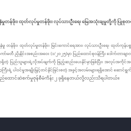
နှံမှုတန်ဖိုး၊
ထုတ်လုပ်မှုတန်ဖိုး၊
လုပ်သားဦးရေ၊
မြေအသုံးချမှုတို့ကို
ပြုစုတင
ှံမှု
တန်ဖိုး၊
ထုတ်လုပ်မှုတန်ဖိုး၊
မြင်းကောင်ရေအား၊
လုပ်သားဦးရေ၊
ထုတ်ကုန်ပစ္
(
/
)
ိုကော်မတီ
ညှိနှိုင်းအစည်းအဝေး
၁
၂၀၂၅
မှာ ပြည်ထောင်စုဝန်ကြီး
ဒေါက်တာချာလ
ှိတဲ့
ပြည်သူများရဲ့လိုအပ်ချက်ကို
ဖြည့်ဆည်းပေးနိုင်မှာဖြစ်ပြီး၊
အလုပ်အကိုင်အခ
ဍကြီးရဲ့
ပါဝင်မှုအချိုးမြှင့်တင်နိုင်ခြင်းစတဲ့
အခွင့်အလမ်းများရရှိအောင်
ဆောင်ရွက်
်ထောင်ဆဲစက်မှုဇုန်စီမံကိန်း
၂
ခုရှိနေတယ်လို့လည်းသိရပါတယ်။