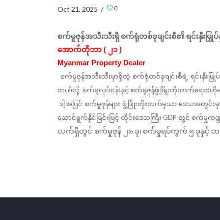
0
Oct 21, 2025 /
စက်မှုဇုန်အသီးသီးရှိ
စက်ရုံတစ်ခုချင်းစီ၏
ရင်းနှီးမြှုပ်
အောက်တိုဘာ ( ၂၁ )
Myanmar Property Dealer
စက်မှုဇုန်အသီးသီးမှာရှိတဲ့
စက်ရုံတစ်ခုချင်းစီရဲ့
ရင်းနှီးမြှုပ်န
တယ်လို့
စက်မှုလုပ်ငန်းနှင့်
စက်မှုဇုန်ဖွံ့ဖြိုးတိုးတက်ရေးဗဟ
ဒါ့အပြင်
စက်မှုဇုန်များ
ဖွံ့ဖြိုးတိုးတက်မှသာ
ဒေသအတွင်းမှာရ
GDP
ဆောင်ရွက်နိုင်ခြင်းဖြင့်
တိုင်းဒေသကြီး
တွင်
စက်မှုကဏ္
လက်ရှိတွင် စက်မှုဇုန်
၂၈
ခု၊
စက်မှုရပ်ကွက်
၅
ခုနှင့်
တည