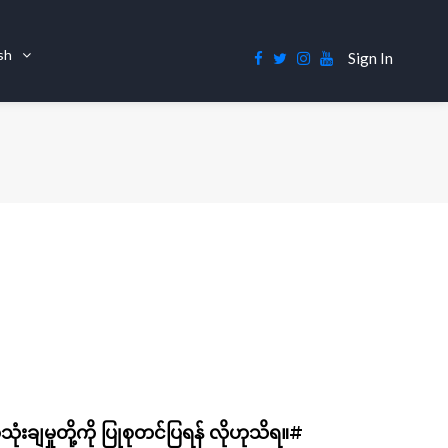
ish
Sign In
အသုံးချမှုတို့ကို ပြုစုတင်ပြရန် လိုဟုသိရ။#