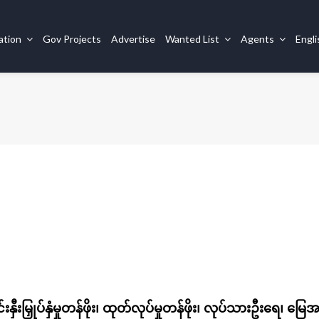
ation
Gov Projects
Advertise
Wanted List
Agents
Engl
နှီးမြှုပ်နှံမှုတန်ဖိုး၊ ထုတ်လုပ်မှုတန်ဖိုး၊ လုပ်သားဦးရေ၊ မြေ