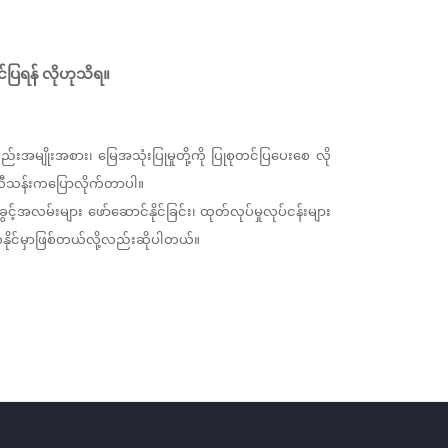
်ပြရန်
လိုဟုသိရ။
စည်းအမျိုးအစား၊
မြေအသုံးပြုမှုတို့ကို
ပြုစုတင်ပြပေးစေ လို
ီသန်းကပြောလိုက်တာပါ။
ွင့်အလမ်းများ
ဖော်ဆောင်နိုင်ခြင်း၊
ထုတ်လုပ်မှုလုပ်ငန်းများ
နိုင်မှာဖြစ်တယ်လို့လည်းဆိုပါတယ်။