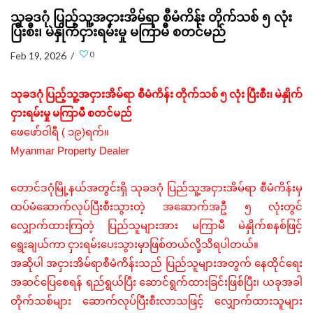
သုခဒဂုံ ပြည့်သူ့အငှားအိမ်ရာ စီမံကိန်း တိုက်သစ် ၅ လုံး
ပြီးစီး၊ မဲနှိုက်ငှားရမ်းမှု မကြာမီ စတင်မည်
0
Feb 19, 2026 /
သုခဒဂုံ
ပြည့်သူ့အငှားအိမ်ရာ စီမံကိန်း
တိုက်သစ်
၅
လုံး
ပြီးစီး၊
မဲနှိုက်
ငှားရမ်းမှု
မကြာမီ
စတင်မည်
ဖေဖော်ဝါရီ ( ၁၉)ရက်။
Myanmar Property Dealer
တောင်ဒဂုံမြို့နယ်အတွင်းရှိ
သုခဒဂုံ
ပြည်သူ့အငှားအိမ်ရာ
စီမံကိန်းမှ
ထပ်မံဆောက်လုပ်ပြီးစီးသွားတဲ့ အဆောက်အဦ
၅
လုံးတွင်
လျှောက်ထားကြတဲ့
ပြည်သူများအား
မကြာမီ
မဲနှိုက်စနစ်ဖြင့်
ရွေးချယ်ကာ
ငှားရမ်းပေးသွားမှာဖြစ်တယ်လို့သိရပါတယ်။
အဆိုပါ
အငှားအိမ်ရာစီမံကိန်းသည်
ပြည်သူများအတွက်
နေထိုင်ရေး
အဆင်ပြေစေရန်
ရည်ရွယ်ပြီး
ဆောင်ရွက်ထားခြင်းဖြစ်ပြီး၊
ယခုအခါ
တိုက်သစ်များ
ဆောက်လုပ်ပြီးစီးလာသဖြင့်
လျှောက်ထားသူများ