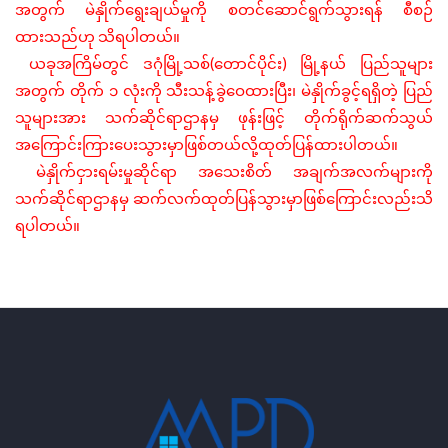
အတွက်
မဲနှိုက်ရွေးချယ်မှုကို
စတင်ဆောင်ရွက်သွားရန်
စီစဉ်
ထားသည်ဟု
သိရပါတယ်။
(
)
ယခုအကြိမ်တွင်
ဒဂုံမြို့သစ်
တောင်ပိုင်း
မြို့နယ်
ပြည်သူများ
အတွက်
တိုက်
၁
လုံးကို
သီးသန့်ခွဲဝေထားပြီး၊
မဲနှိုက်ခွင့်ရရှိတဲ့
ပြည်
သူများအား
သက်ဆိုင်ရာဌာနမှ
ဖုန်းဖြင့်
တိုက်ရိုက်ဆက်သွယ်
အကြောင်းကြားပေးသွားမှာဖြစ်တယ်လို့ထုတ်ပြန်ထားပါတယ်။
မဲနှိုက်ငှားရမ်းမှုဆိုင်ရာ
အသေးစိတ်
အချက်အလက်များကို
သက်ဆိုင်ရာဌာနမှ
ဆက်လက်ထုတ်ပြန်သွားမှာဖြစ်ကြောင်းလည်းသိ
ရပါတယ်။