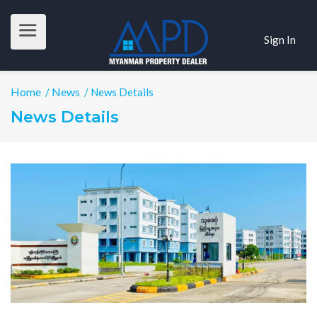
Sign In
Home
News
/
/ News Details
News Details