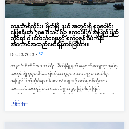
တနင်္သာရီတိုင်း၊ မြိတ်မြို့နယ် အတွင်းရှိ စုစုပေါင်း
မြေဧရိယာ ၇၃၈ ဒသမ ၁၉ ဧကပေါ်မှာ အပြည်ပြည်
ဆိုင်ရာ ငါးလေလံစျေးနှင့် စက်မှုဇုန် စီမံကိန်း
အကောင်အထည်ဖော်ရန်တင်ပြထား။
0
Dec 23, 2023 /
တနင်္သာရီတိုင်းဒေသကြီး၊ မြိတ်မြို့နယ် စန္ဒ၀တ်ကျေးရွာအုပ်စု
အတွင်းရှိ စုစုပေါင်းမြေဧရိယာ ၇၃၈ဒသမ ၁၉ ဧကပေါ်မှာ
အပြည်ပြည်ဆိုင်ရာ ငါးလေလံစျေးနှင့် စက်မှုဇုန်တို့အား
အကောင်အထည်ဖော် ဆောင်ရွက်ခွင့် ပြုပါရန် မြိတ်
ကော်ပိုရေးရှင်း အများနှင့် သက်ဆိုင်သော ကုမ္ပဏီလီမိတက်မှ
ကြည့်ရန်...
တင်ပြလာမှုအပေါ် တိုင်းဒေသကြီးအစိုးရအဖွဲ့ကပြည်ထောင်စု
အစိုးရအဖွဲ့ရုံးသို့တင်ပြခဲ့ရာ အမှာစာအား ပြည်ထောင်စု
အစိုးရအဖွဲ့ရုံးက သဘောတူခဲ့ကြောင်း သိရပါတယ်။