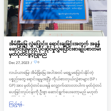
အိမ်ခြံမြေ လွှဲပြောင်း၊ ရောင်းချခြင်းအတွက် အခွန်
ဆောင်ပြီးမှသာ ပိုင်ဆိုင်မှုလွှဲပြောင်းစာချုပ်စာတမ်း
မှတ်ပုံတင်ခွင့်ပြုမည်
0
Dec 27, 2023 /
လယ်ယာမြေ၊ အိမ်ခြံမြေ အပါအဝင် မရွှေ့မပြောင်းနိုင်တဲ့
ပစ္စည်းတွေ ရောင်းချမှုအပြီး ကိုယ်စားလှယ်လွှဲစာများ (SP ၊
GP) အား မှတ်ပုံတင်ပေးရန် လျှောက်ထားလာပါက မှတ်ပုံတင်
ပေးခြင်းလုပ်ငန်းကို ဦးစွာ ဆောင်ရွက်ပေးတော့မည် မဟုတ်
ကြောင်း မြို့တော်စာချုပ်စာတမ်းမှတ်ပုံတင်ရုံးက အသိပေး
ကြည့်ရန်...
ထားပါတယ်။ မြန်မာနိုင်ငံ တံဆိပ်ခေါင်းခွန် အက်ဥပေဒ
အပါအဝင် သက်ဆိုင်ရာအခွန်ဥပဒေများနှင့်အညီ ကျသင့်