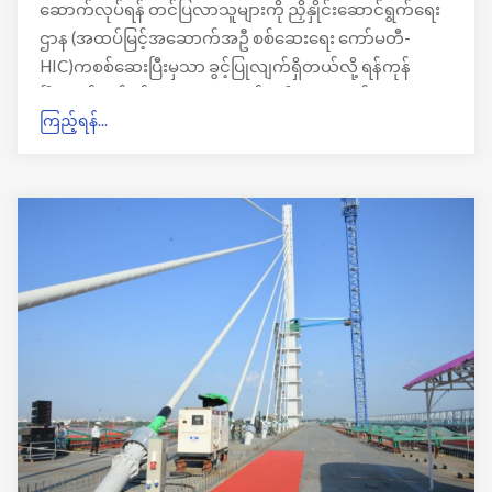
ဆောက်လုပ်ရန် တင်ပြလာသူများကို ညှိနှိုင်းဆောင်ရွက်ရေး
ဌာန (အထပ်မြင့်အဆောက်အဦ စစ်ဆေးရေး ကော်မတီ-
HIC)ကစစ်ဆေးပြီးမှသာ ခွင့်ပြုလျက်ရှိတယ်လို့ ရန်ကုန်
မြို့တော်စည်ပင်သာယာရေးကော်မတီ၊အဆောက်အအုံဌာန
ကြည့်ရန်...
ကနေသိရပါတယ်။