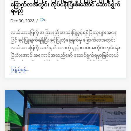
ခြောက်လအတွင်း လုပ်ငန်းပြီးစီးအောင် ဆောင်ရွက်
ရမည်
0
Dec 30, 2023 /
လယ်ယာမြေကို အခြားနည်းအသုံးပြုခွင့်ရရှိပြီးသူများအနေ
ဖြင့် ခွင့်ပြုချက်ရရှိပြီး ခွင့်ပြုတဲ့နေ့ရက်မှ ခြောက်လအတွင်း
လယ်ယာမြေကို သတ်မှတ်ထားတဲ့ နည်းလမ်းအတိုင်း လုပ်ငန်း
ပြီးစီးအောင် အကောင်အထည်ဖော် ဆောင်ရွက်ရမှာဖြစ်တယ်
လို့ ဗဟိုလယ်ယာမြေစီမံခန့်ခွဲမှုအဖွဲ့ရဲ့ (၁၁) ကြိမ်မြောက်
ကြည့်ရန်...
အစည်းအဝေးကနေသိရပါတယ်။