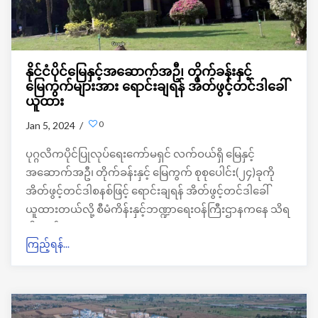
နိုင်ငံပိုင်မြေနှင့်အဆောက်အဦ၊ တိုက်ခန်းနှင့်
မြေကွက်များအား ရောင်းချရန် အိတ်ဖွင့်တင်ဒါခေါ်
ယူထား
0
Jan 5, 2024 /
ပုဂ္ဂလိကပိုင်ပြုလုပ်ရေးကော်မရှင် လက်ဝယ်ရှိ မြေနှင့်
အဆောက်အဦ၊ တိုက်ခန်းနှင့် မြေကွက် စုစုပေါင်း(၂၄)ခုကို
အိတ်ဖွင့်တင်ဒါစနစ်ဖြင့် ရောင်းချရန် အိတ်ဖွင့်တင်ဒါခေါ်
ယူထားတယ်လို့ စီမံကိန်းနှင့်ဘဏ္ဍာရေးဝန်ကြီးဌာနကနေ သိရ
ပါတယ်။
ကြည့်ရန်...