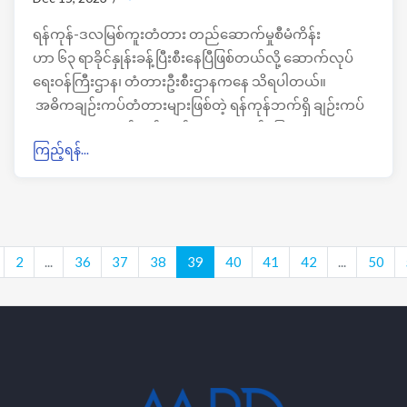
ရန်ကုန်-ဒလမြစ်ကူးတံတား တည်ဆောက်မှုစီမံကိန်း
ဟာ ၆၃ ရာခိုင်နှုန်းခန့်ပြီးစီးနေပြီဖြစ်တယ်လို့ ဆောက်လုပ်
ရေးဝန်ကြီးဌာန၊ တံတားဦးစီးဌာနကနေ သိရပါတယ်။
အဓိကချဉ်းကပ်တံတားများဖြစ်တဲ့ ရန်ကုန်ဘက်ရှိ ချဉ်းကပ်
တံတား၊ ဒလဘက် ချဉ်းကပ် တံတား၊ ဆင်ခြေလျှောတံတား
ကြည့်ရန်...
များအားလုံး ပြီးစီးလုနီးနီးဖြစ်နေပြီဖြစ်ကာ အဓိကကျန်နေတဲ့
အပိုင်းကတော့ ပင်မတံတား တည်ဆောက်ရေး အပိုင်းများ
သာ ကျန်ရှိနေသေးတယ်လို့ သိရပါတယ်။
2
...
36
37
38
39
40
41
42
...
50