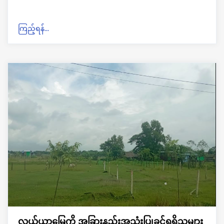
ကြည့်ရန်...
လယ်ယာမြေကို အခြားနည်းအသုံးပြုခွင့်ရရှိသူများ