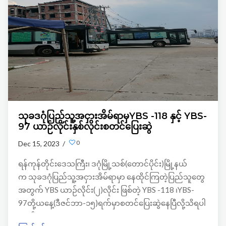
သုခဒဂုံပြည်သူ့အငှားအိမ်ရာမှYBS -118 နှင့် YBS-
97 ယာဉ်လိုင်းနှစ်လိုင်းစတင်ပြေးဆွဲ
0
Dec 15, 2023 /
ရန်ကုန်တိုင်းဒေသကြီး၊ ဒဂုံမြို့သစ်(တောင်ပိုင်း)မြို့နယ်
က သုခဒဂုံပြည်သူ့အငှားအိမ်ရာမှာ နေထိုင်ကြတဲ့ပြည်သူတွေ
အတွက် YBS ယာဉ်လိုင်း(၂)လိုင်း ဖြစ်တဲ့ YBS -118 ၊YBS-
97တို့ယနေ့(ဒီဇင်ဘာ-၁၅)ရက်မှာစတင်ပြေးဆွဲနေပြီလို့သိရပါ
တယ်။