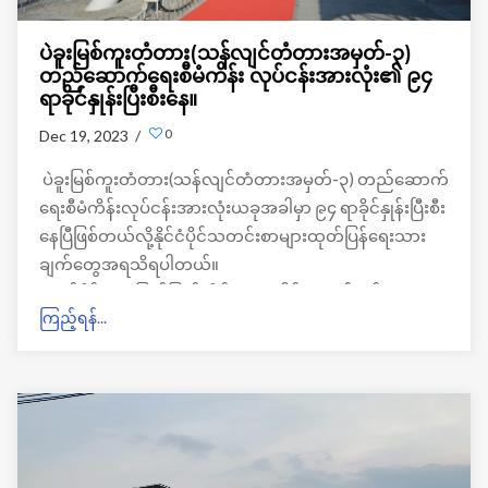
ပဲခူးမြစ်ကူးတံတား(သန်လျင်တံတားအမှတ်-၃)
တည်ဆောက်ရေးစီမံကိန်း လုပ်ငန်းအားလုံး၏ ၉၄
ရာခိုင်နှုန်းပြီးစီးနေ။
0
Dec 19, 2023 /
ပဲခူးမြစ်ကူးတံတား
(
သန်လျင်တံတားအမှတ်
-
၃
)
တည်ဆောက်
ရေးစီမံကိန်းလုပ်ငန်းအားလုံးယခုအခါမှာ
၉၄
ရာခိုင်နှုန်းပြီးစီး
နေပြီဖြစ်တယ်လို့နိုင်ငံပိုင်သတင်းစာများထုတ်ပြန်ရေးသား
ချက်တွေအရသိရပါတယ်။
ဂျပန်နိုင်ငံ၊
အပြည်ပြည်ဆိုင်ရာပူးပေါင်းဆောင်ရွက်ရေး
ကြည့်ရန်...
အေဂျင်စီ
(JICA)
နှင့်
မြန်မာနိုင်ငံ၊
စီမံကိန်းနှင့်
ဘဏ္ဍာရေး
ဝန်ကြီးဌာန၊
ဆောက်လုပ်ရေးဝန်ကြီးဌာနနှင့်
သက်ဆိုင်ရာ
ဝန်ကြီးဌာနများမှ
စီမံကိန်းအကောင်အထည်ဖော်ရေး
သဘောတူညီချက်အရ
၂၀၁၃
ခုနှစ်
မှစတင်ပြီး
စီမံကိန်း
လုပ်ငန်းအဆင့်အလိုက်
ဆောင်ရွက်ခဲ့တာလည်းဖြစ်ပါတယ်။