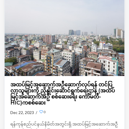
အထပ်မြင့်အဆောက်အဦဆောက်လုပ်ရန် တင်ပြ
လာသူများကို ညှိနှိုင်းဆောင်ရွက်ရေးဌာန (အထပ်
မြင့်အဆောက်အဦ စစ်ဆေးရေး ကော်မတီ-
HIC)ကစစ်ဆေး
0
Dec 22, 2023 /
ရန်ကုန်စည်ပင်နယ်နိမိတ်အတွင်းရှိ အထပ်မြင့်အဆောက်အဦ