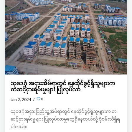
သုခဒဂုံ အငှားအိမ်ရာတွင် နေထိုင်ခွင့်ရှိသူများက
တဆင့်ငှားရမ်းမှုများ ပြုလုပ်လာ
0
Jan 2, 2024 /
သုခဒဂုံအငှားပြည်သူ့အိမ်ရာတွင် နေထိုင်ခွင့်ရှိသူများက တ
ဆင့်ငှားရမ်းမှုများ ပြုလုပ်လာမှုတွေရှိနေတယ်လို့ စုံစမ်းသိရှိရ
ပါတယ်။