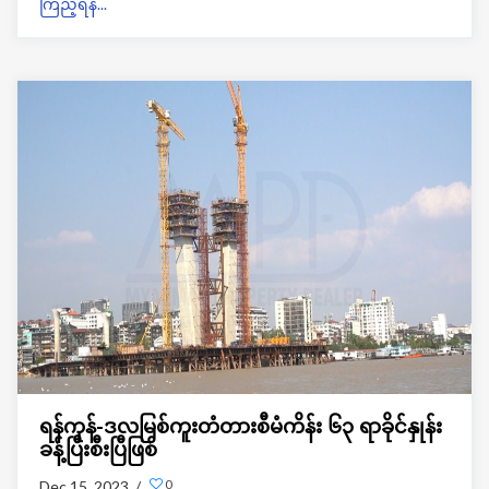
ကြည့်ရန်...
YBS-118 ယာဉ်လိုင်းကသုခဒဂုံပြည်သူ့အငှား
အိမ်ရာ မှ ဆူးလေအထိပြေးဆွဲမှာဖြစ်ပြီး၊YBS-97 ယာဉ်လိုင်း
အနေနဲ့ သုခဒဂုံပြည်သူ့အငှားအိမ်ရာ ကနေ ထောက်ကြံ့အထိ
ပြေးဆွဲပေးမှာဖြစ်ပြီး၊ယာဉ်လိုင်းတွေအနေနဲ့ နံနက်၅နာရီခွဲမှ
စတင်ပြီး၁၀မိနစ်တစ်စီးခြားပြေးဆွဲမှာဖြစ်တယ်လို့လည်း
အိမ်ရာဝန်းအတွင်းနေပြည်သူတွေထံကနေသိရပါတယ်။
ရန်ကုန်-ဒလမြစ်ကူးတံတားစီမံကိန်း ၆၃ ရာခိုင်နှုန်း
ခန့်ပြီးစီးပြီဖြစ်
0
Dec 15, 2023 /