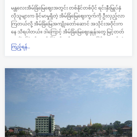
မန္တလေးအိမ်ခြံမြေဈေးအတွင်း တစ်နိုင်တစ်ပိုင် ရင်းနှီးမြှုပ်နှံ
လိုသူများက ခိုင်မာမှုရှိတဲ့ အိမ်ခြံမြေဈေးကွက်ကို ဦးလှည့်လာ
ကြတယ်လို့ အိမ်ခြံမြေအကျိုးတော်ဆောင် အသိုင်းအဝိုင်းက
နေ သိရပါတယ်။ ဒါကြောင့် အိမ်ခြံမြေဈေးနှုန်းတွေ မြင့်တတ်
လာပြီး ကြိုက်ရောင်းကြိုက်ဝယ် အနေအထားဖြစ်နေတယ်လို့
ကြည့်ရန်...
မန်းအိမ်ခြံမြေအကျိုးဆောင်တစ်ဦးက ပြောပါတယ်။