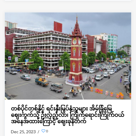
သော အခွန်များ ပြည့်စုံစွာ ထမ်းဆောင်ပြီးဖြစ်သည့် ပိုင်ဆိုင်မှု
အလွှဲအပြောင်း စာချုပ်စာတမ်းကို လာရောက်မှတ်ပုံတင်တဲ့
အချိန်မှသာ အထွေထွေကိုယ်စားလှယ်လွှဲစာများ (Special
Power ၊ General Power) ကို မှတ်ပုံတင်ပေးခြင်းလုပ်ငန်း
ဆောင်ရွက်ပေးမယ်လို့ သိရပါတယ်။
တစ်ပိုင်တစ်နိုင် ရင်းနှီးမြှပ်နှံသူများ အိမ်ခြံမြေ
ဈေးကွက်သို့ ဦးလှည့်လာ၊ ကြိုက်ရောင်းကြိုက်ဝယ်
အနေအထားကြောင့် ဈေးခုန်တက်
0
Dec 25, 2023 /