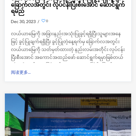
ခြောက်လအတွင်း လုပ်ငန်းပြီးစီးအောင် ဆောင်ရွက်
ရမည်
0
Dec 30, 2023 /
လယ်ယာမြေကို အခြားနည်းအသုံးပြုခွင့်ရရှိပြီးသူများအနေ
ဖြင့် ခွင့်ပြုချက်ရရှိပြီး ခွင့်ပြုတဲ့နေ့ရက်မှ ခြောက်လအတွင်း
လယ်ယာမြေကို သတ်မှတ်ထားတဲ့ နည်းလမ်းအတိုင်း လုပ်ငန်း
ပြီးစီးအောင် အကောင်အထည်ဖော် ဆောင်ရွက်ရမှာဖြစ်တယ်
လို့ ဗဟိုလယ်ယာမြေစီမံခန့်ခွဲမှုအဖွဲ့ရဲ့ (၁၁) ကြိမ်မြောက်
阅读更多...
အစည်းအဝေးကနေသိရပါတယ်။