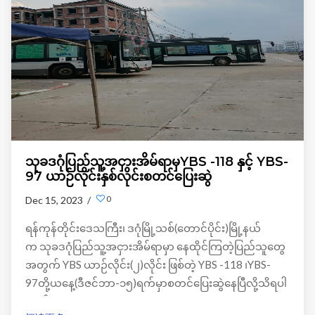
သုခဒဂုံပြည်သူ့အငှားအိမ်ရာမှYBS -118 နှင့် YBS-
97 ယာဉ်လိုင်းနှစ်လိုင်းစတင်ပြေးဆွဲ
0
Dec 15, 2023 /
ရန်ကုန်တိုင်းဒေသကြီး၊ ဒဂုံမြို့သစ်(တောင်ပိုင်း)မြို့နယ်
က သုခဒဂုံပြည်သူ့အငှားအိမ်ရာမှာ နေထိုင်ကြတဲ့ပြည်သူတွေ
အတွက် YBS ယာဉ်လိုင်း(၂)လိုင်း ဖြစ်တဲ့ YBS -118 ၊YBS-
97တို့ယနေ့(ဒီဇင်ဘာ-၁၅)ရက်မှာစတင်ပြေးဆွဲနေပြီလို့သိရပါ
တယ်။