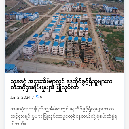
သုခဒဂုံ အငှားအိမ်ရာတွင် နေထိုင်ခွင့်ရှိသူများက
တဆင့်ငှားရမ်းမှုများ ပြုလုပ်လာ
0
Jan 2, 2024 /
သုခဒဂုံအငှားပြည်သူ့အိမ်ရာတွင် နေထိုင်ခွင့်ရှိသူများက တ
ဆင့်ငှားရမ်းမှုများ ပြုလုပ်လာမှုတွေရှိနေတယ်လို့ စုံစမ်းသိရှိရ
ပါတယ်။