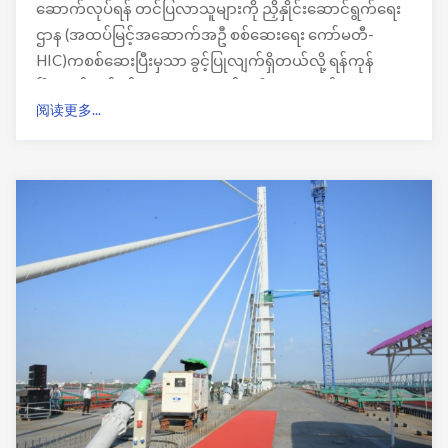
ဆောက်လုပ်ရန် တင်ပြလာသူများကို ညှိနှိုင်းဆောင်ရွက်ရေး
ဌာန (အထပ်မြင့်အဆောက်အဦ စစ်ဆေးရေး ကော်မတီ-
HIC)ကစစ်ဆေးပြီးမှသာ ခွင့်ပြုလျက်ရှိတယ်လို့ ရန်ကုန်
မြို့တော်စည်ပင်သာယာရေးကော်မတီ၊အဆောက်အအုံဌာန
阅读更多...
ကနေသိရပါတယ်။