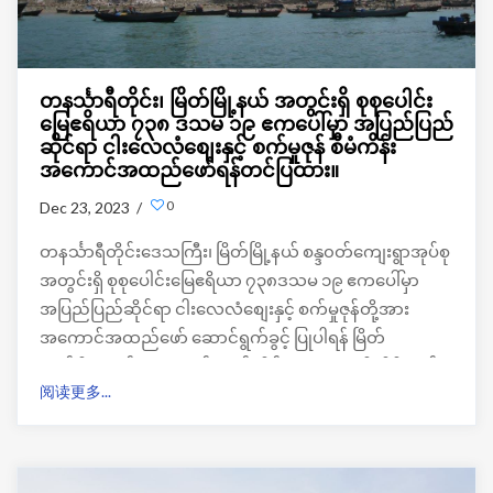
တနင်္သာရီတိုင်း၊ မြိတ်မြို့နယ် အတွင်းရှိ စုစုပေါင်း
မြေဧရိယာ ၇၃၈ ဒသမ ၁၉ ဧကပေါ်မှာ အပြည်ပြည်
ဆိုင်ရာ ငါးလေလံစျေးနှင့် စက်မှုဇုန် စီမံကိန်း
အကောင်အထည်ဖော်ရန်တင်ပြထား။
0
Dec 23, 2023 /
တနင်္သာရီတိုင်းဒေသကြီး၊ မြိတ်မြို့နယ် စန္ဒ၀တ်ကျေးရွာအုပ်စု
အတွင်းရှိ စုစုပေါင်းမြေဧရိယာ ၇၃၈ဒသမ ၁၉ ဧကပေါ်မှာ
အပြည်ပြည်ဆိုင်ရာ ငါးလေလံစျေးနှင့် စက်မှုဇုန်တို့အား
အကောင်အထည်ဖော် ဆောင်ရွက်ခွင့် ပြုပါရန် မြိတ်
ကော်ပိုရေးရှင်း အများနှင့် သက်ဆိုင်သော ကုမ္ပဏီလီမိတက်မှ
阅读更多...
တင်ပြလာမှုအပေါ် တိုင်းဒေသကြီးအစိုးရအဖွဲ့ကပြည်ထောင်စု
အစိုးရအဖွဲ့ရုံးသို့တင်ပြခဲ့ရာ အမှာစာအား ပြည်ထောင်စု
အစိုးရအဖွဲ့ရုံးက သဘောတူခဲ့ကြောင်း သိရပါတယ်။