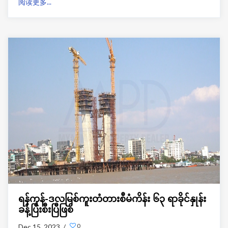
阅读更多...
YBS-118 ယာဉ်လိုင်းကသုခဒဂုံပြည်သူ့အငှား
အိမ်ရာ မှ ဆူးလေအထိပြေးဆွဲမှာဖြစ်ပြီး၊YBS-97 ယာဉ်လိုင်း
အနေနဲ့ သုခဒဂုံပြည်သူ့အငှားအိမ်ရာ ကနေ ထောက်ကြံ့အထိ
ပြေးဆွဲပေးမှာဖြစ်ပြီး၊ယာဉ်လိုင်းတွေအနေနဲ့ နံနက်၅နာရီခွဲမှ
စတင်ပြီး၁၀မိနစ်တစ်စီးခြားပြေးဆွဲမှာဖြစ်တယ်လို့လည်း
အိမ်ရာဝန်းအတွင်းနေပြည်သူတွေထံကနေသိရပါတယ်။
ရန်ကုန်-ဒလမြစ်ကူးတံတားစီမံကိန်း ၆၃ ရာခိုင်နှုန်း
ခန့်ပြီးစီးပြီဖြစ်
0
Dec 15, 2023 /