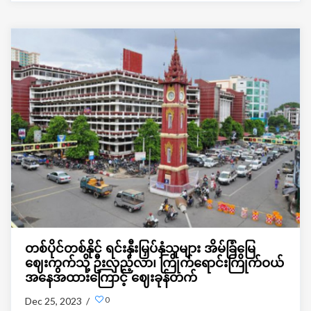
သော အခွန်များ ပြည့်စုံစွာ ထမ်းဆောင်ပြီးဖြစ်သည့် ပိုင်ဆိုင်မှု
အလွှဲအပြောင်း စာချုပ်စာတမ်းကို လာရောက်မှတ်ပုံတင်တဲ့
အချိန်မှသာ အထွေထွေကိုယ်စားလှယ်လွှဲစာများ (Special
Power ၊ General Power) ကို မှတ်ပုံတင်ပေးခြင်းလုပ်ငန်း
ဆောင်ရွက်ပေးမယ်လို့ သိရပါတယ်။
တစ်ပိုင်တစ်နိုင် ရင်းနှီးမြှပ်နှံသူများ အိမ်ခြံမြေ
ဈေးကွက်သို့ ဦးလှည့်လာ၊ ကြိုက်ရောင်းကြိုက်ဝယ်
အနေအထားကြောင့် ဈေးခုန်တက်
0
Dec 25, 2023 /