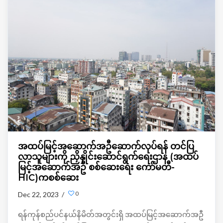
အထပ်မြင့်အဆောက်အဦဆောက်လုပ်ရန် တင်ပြ
လာသူများကို ညှိနှိုင်းဆောင်ရွက်ရေးဌာန (အထပ်
မြင့်အဆောက်အဦ စစ်ဆေးရေး ကော်မတီ-
HIC)ကစစ်ဆေး
0
Dec 22, 2023 /
ရန်ကုန်စည်ပင်နယ်နိမိတ်အတွင်းရှိ အထပ်မြင့်အဆောက်အဦ