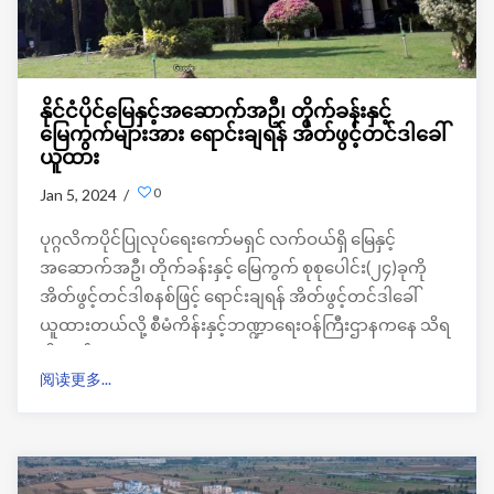
နိုင်ငံပိုင်မြေနှင့်အဆောက်အဦ၊ တိုက်ခန်းနှင့်
မြေကွက်များအား ရောင်းချရန် အိတ်ဖွင့်တင်ဒါခေါ်
ယူထား
0
Jan 5, 2024 /
ပုဂ္ဂလိကပိုင်ပြုလုပ်ရေးကော်မရှင် လက်ဝယ်ရှိ မြေနှင့်
အဆောက်အဦ၊ တိုက်ခန်းနှင့် မြေကွက် စုစုပေါင်း(၂၄)ခုကို
အိတ်ဖွင့်တင်ဒါစနစ်ဖြင့် ရောင်းချရန် အိတ်ဖွင့်တင်ဒါခေါ်
ယူထားတယ်လို့ စီမံကိန်းနှင့်ဘဏ္ဍာရေးဝန်ကြီးဌာနကနေ သိရ
ပါတယ်။
阅读更多...