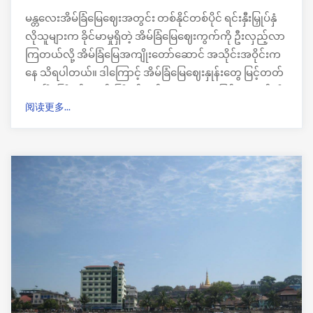
မန္တလေးအိမ်ခြံမြေဈေးအတွင်း တစ်နိုင်တစ်ပိုင် ရင်းနှီးမြှုပ်နှံ
လိုသူများက ခိုင်မာမှုရှိတဲ့ အိမ်ခြံမြေဈေးကွက်ကို ဦးလှည့်လာ
ကြတယ်လို့ အိမ်ခြံမြေအကျိုးတော်ဆောင် အသိုင်းအဝိုင်းက
နေ သိရပါတယ်။ ဒါကြောင့် အိမ်ခြံမြေဈေးနှုန်းတွေ မြင့်တတ်
လာပြီး ကြိုက်ရောင်းကြိုက်ဝယ် အနေအထားဖြစ်နေတယ်လို့
阅读更多...
မန်းအိမ်ခြံမြေအကျိုးဆောင်တစ်ဦးက ပြောပါတယ်။