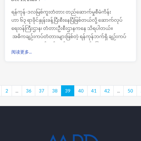
ရန်ကုန်-ဒလမြစ်ကူးတံတား တည်ဆောက်မှုစီမံကိန်း
ဟာ ၆၃ ရာခိုင်နှုန်းခန့်ပြီးစီးနေပြီဖြစ်တယ်လို့ ဆောက်လုပ်
ရေးဝန်ကြီးဌာန၊ တံတားဦးစီးဌာနကနေ သိရပါတယ်။
အဓိကချဉ်းကပ်တံတားများဖြစ်တဲ့ ရန်ကုန်ဘက်ရှိ ချဉ်းကပ်
တံတား၊ ဒလဘက် ချဉ်းကပ် တံတား၊ ဆင်ခြေလျှောတံတား
阅读更多...
များအားလုံး ပြီးစီးလုနီးနီးဖြစ်နေပြီဖြစ်ကာ အဓိကကျန်နေတဲ့
အပိုင်းကတော့ ပင်မတံတား တည်ဆောက်ရေး အပိုင်းများ
သာ ကျန်ရှိနေသေးတယ်လို့ သိရပါတယ်။
2
...
36
37
38
39
40
41
42
...
50