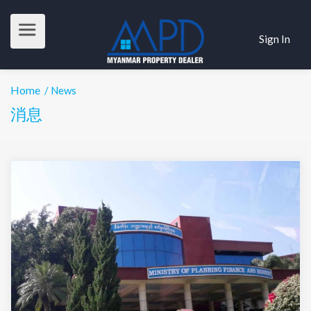
Sign In
Home
/ News
消息