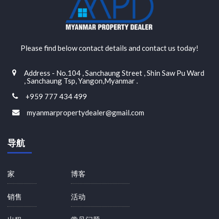
Please find below contact details and contact us today!
Address - No.104 , Sanchaung Street , Shin Saw Pu Ward
, Sanchaung Tsp, Yangon,Myanmar .
+959 777 434 499
myanmarpropertydealer@gmail.com
导航
家
博客
销售
活动