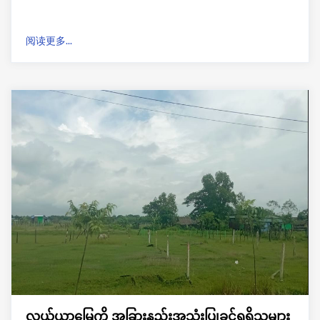
阅读更多...
လယ်ယာမြေကို အခြားနည်းအသုံးပြုခွင့်ရရှိသူများ