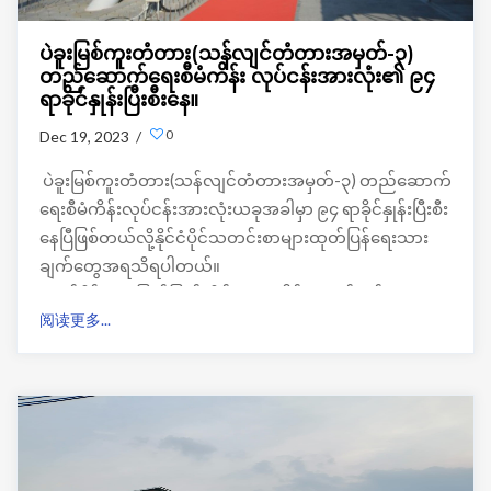
ပဲခူးမြစ်ကူးတံတား(သန်လျင်တံတားအမှတ်-၃)
တည်ဆောက်ရေးစီမံကိန်း လုပ်ငန်းအားလုံး၏ ၉၄
ရာခိုင်နှုန်းပြီးစီးနေ။
0
Dec 19, 2023 /
ပဲခူးမြစ်ကူးတံတား
(
သန်လျင်တံတားအမှတ်
-
၃
)
တည်ဆောက်
ရေးစီမံကိန်းလုပ်ငန်းအားလုံးယခုအခါမှာ
၉၄
ရာခိုင်နှုန်းပြီးစီး
နေပြီဖြစ်တယ်လို့နိုင်ငံပိုင်သတင်းစာများထုတ်ပြန်ရေးသား
ချက်တွေအရသိရပါတယ်။
ဂျပန်နိုင်ငံ၊
အပြည်ပြည်ဆိုင်ရာပူးပေါင်းဆောင်ရွက်ရေး
阅读更多...
အေဂျင်စီ
(JICA)
နှင့်
မြန်မာနိုင်ငံ၊
စီမံကိန်းနှင့်
ဘဏ္ဍာရေး
ဝန်ကြီးဌာန၊
ဆောက်လုပ်ရေးဝန်ကြီးဌာနနှင့်
သက်ဆိုင်ရာ
ဝန်ကြီးဌာနများမှ
စီမံကိန်းအကောင်အထည်ဖော်ရေး
သဘောတူညီချက်အရ
၂၀၁၃
ခုနှစ်
မှစတင်ပြီး
စီမံကိန်း
လုပ်ငန်းအဆင့်အလိုက်
ဆောင်ရွက်ခဲ့တာလည်းဖြစ်ပါတယ်။