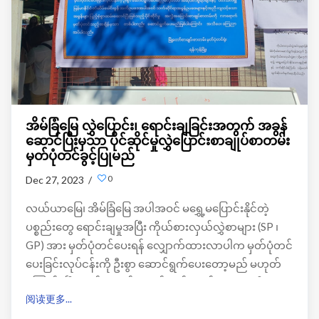
အိမ်ခြံမြေ လွှဲပြောင်း၊ ရောင်းချခြင်းအတွက် အခွန်
ဆောင်ပြီးမှသာ ပိုင်ဆိုင်မှုလွှဲပြောင်းစာချုပ်စာတမ်း
မှတ်ပုံတင်ခွင့်ပြုမည်
0
Dec 27, 2023 /
လယ်ယာမြေ၊ အိမ်ခြံမြေ အပါအဝင် မရွှေ့မပြောင်းနိုင်တဲ့
ပစ္စည်းတွေ ရောင်းချမှုအပြီး ကိုယ်စားလှယ်လွှဲစာများ (SP ၊
GP) အား မှတ်ပုံတင်ပေးရန် လျှောက်ထားလာပါက မှတ်ပုံတင်
ပေးခြင်းလုပ်ငန်းကို ဦးစွာ ဆောင်ရွက်ပေးတော့မည် မဟုတ်
ကြောင်း မြို့တော်စာချုပ်စာတမ်းမှတ်ပုံတင်ရုံးက အသိပေး
阅读更多...
ထားပါတယ်။ မြန်မာနိုင်ငံ တံဆိပ်ခေါင်းခွန် အက်ဥပေဒ
အပါအဝင် သက်ဆိုင်ရာအခွန်ဥပဒေများနှင့်အညီ ကျသင့်