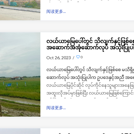
ကိုတွေ့ရှိရပါတယ်။
阅读更多...
လယ်ယာမြေပေါ်တွင် သိလျက်နှင့်ဖြစ်စေ မ
အဆောက်အအုံဆောက်လုပ် အသုံးပြုပ
0
Oct 26, 2023 /
လယ်ယာမြေပေါ်တွင် သိလျက်နှင့်ဖြစ်စေ မသိရှိ
ဆောက်လုပ် အသုံးပြုပါက ဥပဒေနှင့်အညီ အရ
လယ်ယာမြေပိုင်ဆိုင် လုပ်ကိုင်နေသူများအနေဖြင့်
အထူးလိုအပ်မှာဖြစ်ပြီး လယ်ယာမြေဖြစ်ကြောင်း 
ခွင့်ပြုချက်မရှိဘဲ ကျူးလွန်ဖောက်ဖျက်ကာ 
阅读更多...
အညီ အရေးယူခံရမှာဖြစ်ပြီး ပြည်သူများအန
များရဲ့ သဘောတရားများကို သိရှိနားလည်နေအ
ကျင်းပခဲ့တဲ့ (Standard Operating Procedur
အကြိမ် လုပ်ငန်းညှိနှိုင်းအစည်းအဝေးကနေသ