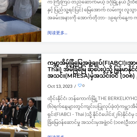
က ကြီးကြပ် တည်ဆောက်မယ့် ဒဂုံမြို့နယ် ဦးဝိ
နှင့် ပြည်သူ့ရင်ပြင်) မြေအောက် လမ်းကူး လူသွ
အခမ်းအနားကို အောက်တိုဘာ- ၁၉ရက်နေ့က ကျ
阅读更多...
ကမ္ဘာ့အိမ်ခြံမြေအဖွဲ့ချုပ်(FIABCI)၊အာရ
Thai) အိမ်ခြံမြေ ဆုပေးပွဲသို့ မြန်မာနိုင်
အသင်း(MRESA)မှအသင်းဝင် (၁၀၈)
0
Oct 13, 2023 /
ထိုင်းနိုင်ငံ၊ ဘန်ကောက်မြို့THE BERKELK
(၆)ရက်နေ့များတွင်ကျင်းပပြုလုပ်ခဲ့တဲ့ကမ္ဘ့ာအိ
ရှင်း(FIABCI - Thai )သို့ နိုင်ငံပေါင်း(၂၆)နိုင်ငံ
ခြံမြေဝန်ဆောင်မှု အသင်းမှအဖွဲ့ဝင် (၁၀၈)ဦ