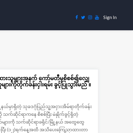
Sign In
က်ထားသူများအနက် ကော်မတီမှစိစစ်၍လျှေ
ူများကိုတိုက်ခန်းငှါးရမ်း ခွင့်ပြုသွားမည် ။
ို့နယ်မှာရှိတဲ့ သုခဒဂုံပြည်သူ့အငှားအိမ်ရာတိုက်ခန်း
သက်ဆိုင်ရာကနေ စိစစ်ပြီး မဲနှိုက်ခွင့်ရှိတဲ့
်များကို သက်ဆိုင်ရာခရိုင်/မြို့နယ် အထွေထွေ
မှ စတင်ပြီး (၁၂)ရက်နေ့အထိ အသိပေးကြေညာထားတာ