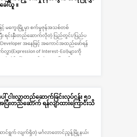
ေါ်ယူ ။
ြင့် မကွေးမြို့မှာ စက်မှုဇုန်အသစ်တစ်
း ရင်းနှီးတည်ဆောက်လိုတဲ့ ပြည်တွင်း/ပြည်ပ
န်အား Developer အနေဖြင့် အကောင်အထည်ဖော်ရန်
က်လွှာ(Expression of Interest-Eol)များကို
ဲ့သို့လိပ်မူပြီး အောက်တိုဘာ (၁၆)ရက်
ယ်လို့ နိုင်ငံပိုင်သတင်းစာများမှတဆင့်သိရပါ
ပေါ် ငါးလွှာတည်ဆောက်ခြင်းလုပ်ငန်း ၅၁
ြီတွင် အပြီးတည်ဆောက် ရန်လျာထားကြောင်းသိ
င်ရွက် လျက်ရှိတဲ့ မင်္ဂလာတောင်ညွန့်မြို့နယ်၊