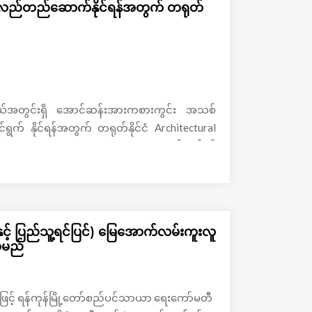
လည်တည်ဆောက်နိုင်ရန်အတွက် တရုတ်
ြို့နယ်အတွင်းရှိ အောင်ဆန်းအားကစားကွင်း အသစ်
က် နိုင်ရန်အတွက် တရုတ်နိုင်ငံ Architectural
ty(Group) Co.,Ltd မှ Project အဖွဲ့တစ်ဖွဲ့နှင့်ရန်
ဝန်ရှိသူများပြီးခဲ့တဲ့အောက်တိုဘာ၂၅ ရက်နေ့က
၂)မှာတွေ့ဆုံဆွေးနွေးကြတယ်လို့သိရပါတယ်။
င့် ပြည်သူ့ရင်ပြင်) မြေအောက်လမ်းကူးလူ
်မည်
်မှုဖြင့် ရန်ကုန်မြို့တော်စည်ပင်သာယာ ရေးကော်မတီ