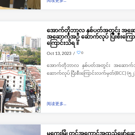
阅读更多...
အောက်တိုဘာလ နှစ်ပတ်အတွင်း အဆောက်
အဆောက်အဦ ဆောက်လုပ် ပြီးစီးကြောင်းလ
ကြောင်းသိရ ။
0
Oct 13, 2023 /
အောက်တိုဘာလ နှစ်ပတ်အတွင်း အဆောက်အဦ
ဆောက်လုပ် ပြီးစီးကြောင်းလက်မှတ်(BCC) (၅၂)လုံ
阅读更多...
မကွေးမြို့တွင်အကောင်အထည်ဖော်ဆောင်