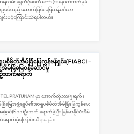
စာရလမ်း ရွှေတိဂုံစေတီ တော် (အနောက်ဘက်မုခ်
ားဥမင်တည်‌ ဆောက်ခြင်း မြေသန့်မင်္ဂလာ
င်းပခဲ့ကြောင်းသိရပါတယ်။
ှပစိဖိတ်အိမ်ခြံ‌မြေကွန်‌ဗန်ရှင်း(FIABCI –
ငံအိမ်ခြံမြေဝန်ဆောင်မှု
 ဦးတက်ရောက်
YHOTEL.PRATUNAM မှာ အောက်တိုဘာ(၅)ရက် ၊
မ်ခြံမြေအဖွဲ့ချုပ်၏အာရှပစိဖိတ်အိမ်ခြံမြေကွန်ဗေး
မှ အဖွဲ့ဝင်(၆၀၀)ဦးတက် ရောက်ခဲ့ပြီး မြန်မာနိုင်ငံအိမ်
းတက်ရောက်ခဲ့ကြောင်းသိရသည်။