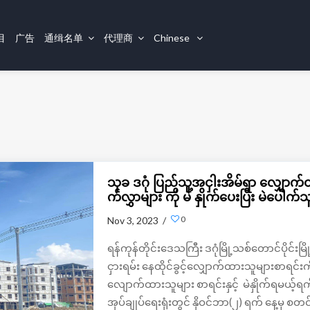
目
广告
通缉名单
代理商
Chinese
သုခ ဒဂုံ ပြည်သူ့အငှါးအိမ်ရာ လျှော
က်လွှာများ ကို မဲ နှိုက်ပေးပြီး မဲပေါက်သ
0
Nov 3, 2023 /
ရန်ကုန်တိုင်းဒေသကြီး ဒဂုံမြို့သစ်တောင်ပိုင်းမြ
ငှားရမ်း နေထိုင်ခွင့်လျှောက်ထားသူများစာရင်းကို 
လျောက်ထားသူများ စာရင်းနှင့် မဲနှိုက်ရမယ့်ရက
အုပ်ချုပ်ရေးရုံးတွင် နိုဝင်ဘာ(၂) ရက် နေ့