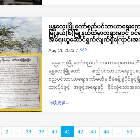
မန္တလေးမြို့တော်စည်ပင်သာယာရေးကော်
မြို့နယ်(၆)မြို့နယ်ထဲမှာတရားမ၀င် ၀င်
အရေးယူဆောင်ရွက်လျက်ရှိကြောင်း
0
Aug 11, 2023 /
မန္တလေးမြို့တော်စည်ပင်သာယာရေးကော်မတီနယ်န
မန္တလေးမြို့တော် စည်ပင်သာယာရေးဥပ
စည်ပင်သာယာရေးကော်မတီမှ စီမံခန့်ခွဲပိုင်ခွင့်ရှိ
ထားပိုင်ခွင့် အခွင့်အရေးနှင့် ခိုင်လုံသ
ရောက်ကျူးကျော်နေထိုင်ခြင်း၊ မြေဖို့ခြင်း
阅读更多...
ခြင်းတို့ကို ဥပဒေမဲ့စွာ ဆောင်ရွက်ခြင်းများကိ
ရှင်းလင်းဖယ်ရှား၍ အရေးယူဆောင်ရွက်ခြင်
၈ရက်နေ့ထုတ် မန္တလေးနေ့စဉ်သတင်းစာထဲတွင်
2
...
38
39
40
41
42
43
44
...
50