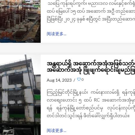
သပြေ ကုန်းရပ်ကွက်၊ ဗညားဒလ လမ်းနှင့်စက်ရုံ
ထပ် မြေပေါ် ၁၅ ထပ် အဆောက် အဦ တည်ဆောက်ရေး 
ပြီဖြစ်ပြီး ၂၀၂၄ ခုနှစ် ဧပြီတွင် အပြီးတည်
阅读更多...
အန္တရာယ်ရှိ အဆောက်အအုံအဖြစ်သတ်မှ
အဆောက်အအုံ ဖြိုဖျက်ရောင်းချမည်ဖြ
0
Aug 14, 2023 /
ကြည့်မြင်တိုင်မြို့နယ်၊ ကမ်းနားလမ်းရှိ ရန်က
လာစျေးဟောင်း ၅ ထပ် RC အဆောက်အအုံမှာ အန္တ
ရန် ရန်ကုန်မြို့တော်စည်ပင်မှ လုပ်ငန်းလုပ်ကိ
တင်ဒါတင်သွင်းရန် ဖိတ်ခေါ်လျှက်ရှိပါတယ်။
阅读更多...