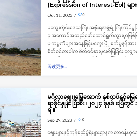
(Expression of Interest-Eol) များခ
0
Oct 11, 2023 /
မကွေးတိုင်းဒေသကြီး အစိုးရအဖွဲ့ရဲ့ ကြီးကြပ်မှုဖ
ခု အကောင်အထည်ဖော်ဆောင်ရွက်သွားမှာဖြစ်ပြီ
မှ ကုမ္ပဏီများအနေဖြင့်မကွေးမြို့ စက်မှုဇု
စိတ်ဝင်စားပါက စိတ်ဝင်စားမှုဖော်ပြခြင်း လျှော
အတွင်း ရေးမှူး၊ မကွေးတိုင်းဒေသကြီး အစိုးရအဖွ
阅读更多...
နေ့ ညနေ ၃နာရီ အရောက် ပေးပို့ တင်ပြရမှာဖြစ်တ
တယ်။
မင်္ဂလာဈေး၊မြေအောက် နှစ်ထပ်နှင့်မြေ
ရာခိုင်နှုန်း ပြီးစီး ၊၂၀၂၄ ခုနှစ် ဧပ
ရ ။
0
Sep 29, 2023 /
ဈေးများနှင့်ကုန်စည်ပွဲရုံများဌာနက တာဝန်ယူဆော