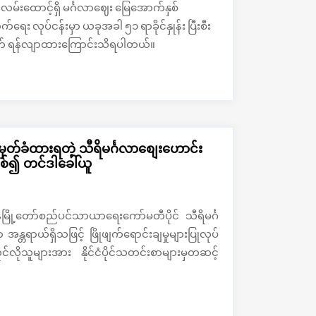
လမ်းထောင့်ရှိ မင်္ဂလာဈေး မြေအောက်နှစ်
လုပ်ငန်းမှာ ယခုအခါ ၅၁ ရာခိုင်နှုန်း ပြီးစီး
ဆောက် ရန်လျာထားကြောင်းသိရပါတယ်။
တ်ခံထားရတဲ့ သီရိမင်္ဂလာစျေးဟောင်း
စ်၍ တင်ဒါခေါ်ယူ
ုန်မြို့တော်စည်ပင်သာယာရေးကော်မတီပိုင် သီရိမင်္ဂ
ရာယ်ရှိသဖြင့် ဖြိုဖျက်ရောင်းချမှုများပြုလုပ်
ုင်လိုသူများအား နိုင်ငံပိုင်သတင်းစာများမှတဆင့်