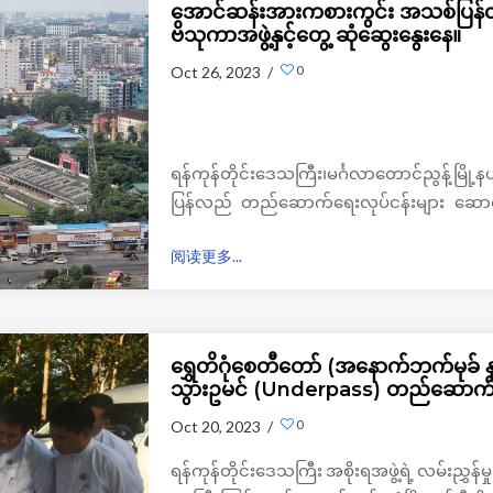
အောင်ဆန်းအားကစားကွင်း အသစ်ပြန်
ဗိသုကာအဖွဲ့နှင့်တွေ့ ဆုံဆွေးနွေးနေ။
0
Oct 26, 2023 /
ရန်ကုန်တိုင်းဒေသကြီး၊မင်္ဂလာတောင်ညွန့်မ
ပြန်လည် တည်ဆောက်ရေးလုပ်ငန်းများ ဆောင်ရွ
Design & Research institute of Tongji Universi
阅读更多...
ကုန်မြို့တော် စည်ပင်သာယာရေးကော်မတီမှတာ
မြိုတော်ခန်းမ ပထမထပ်ရှိ အစည်းအဝေးခန်းမ(
ရွှေတိဂုံစေတီတော် (အနောက်ဘက်မုခ် နှ
သွားဥမင် (Underpass) တည်ဆောက
0
Oct 20, 2023 /
ရန်ကုန်တိုင်းဒေသကြီး အစိုးရအဖွဲ့ရဲ့ လမ်းညွှန