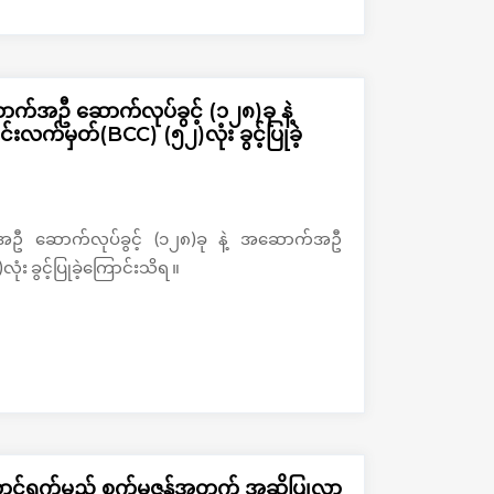
အဦ ဆောက်လုပ်ခွင့် (၁၂၈)ခု နဲ့
က်မှတ်(BCC) (၅၂)လုံး ခွင့်ပြုခဲ့
 ဆောက်လုပ်ခွင့် (၁၂၈)ခု နဲ့ အဆောက်အဦ
း ခွင့်ပြုခဲ့ကြောင်းသိရ ။
ရွက်မည့် စက်မှုဇုန်အတွက် အဆိုပြုလွှာ