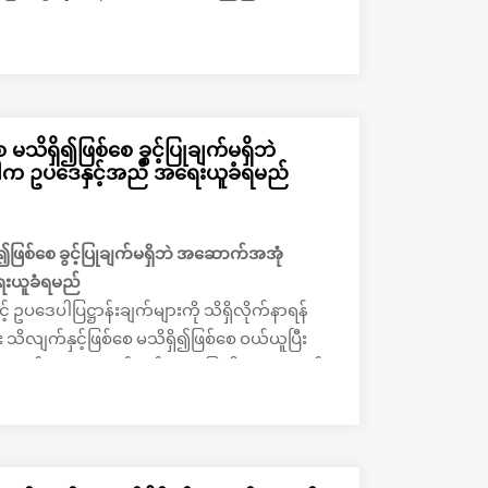
သိရှိ၍ဖြစ်စေ ခွင့်ပြုချက်မရှိဘဲ
ါက ဥပဒေနှင့်အညီ အရေးယူခံရမည်
၍ဖြစ်စေ ခွင့်ပြုချက်မရှိဘဲ အဆောက်အအုံ
ေးယူခံရမည်
 ဥပဒေပါပြဋ္ဌာန်းချက်များကို သိရှိလိုက်နာရန်
သိလျက်နှင့်ဖြစ်စေ မသိရှိ၍ဖြစ်စေ ဝယ်ယူပြီး
အဆောက်အအုံဆောက်လုပ်အသုံးပြုပါက ဥပဒေနှင့်
ေဖြင့်လည်း မြေယာဥပဒေ အပါအဝင် ဆက်စပ်ဥပဒေ
ောင် လေ့လာထားသင့်ပါတယ်လို့ နေပြည်တော်မှာ
e –SOP) ရေးဆွဲပြုစုရေး ဦးစီးကော်မတီ၏ ဒုတိယ
ိရပါတယ်။