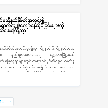
မတီနယ်နိမိတ်အတွင်းရှိ
ရောက်ကျူးကျော်နေထိုင်ခြင်းများကို
အသိပေးကြေညာ
ိမိတ်အတွင်းမှာရှိတဲ့ မြို့နယ်(၆)မြို့နယ်ထဲမှာ
ဒေ၊ နည်းဥပဒေများအရ မန္တလေးမြို့တော်
တဲ့ မြေနေရာများတွင် တရား၀င်ပိုင်ဆိုင်ခွင့်၊ လက်ရှိ
ောအထောက်အထားတစ်စုံတစ်ရာမရှိဘဲ တရားမ၀င် ၀င်
၊အဆောက်အအုံဆောက်လုပ်ခြင်း၊ အုတ်တံတိုင်းကာရံ
ု တွေ့ရှိရသဖြင့် တည်ဆဲဥပဒေများနှင့်အညီဖျက်သိမ်း
းများ ပြုလုပ်ဆောင်ရွက်လျက်ရှိတယ်လို့ဩဂုတ်
ဖော်ပြထားရှိပါတယ်။
51
›