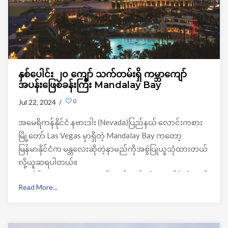
နှစ်ပေါင်း ၂၀ ကျော် သက်တမ်းရှိ ကမ္ဘာကျော်
အပန်းဖြေစခန်းကြီး Mandalay Bay
0
Jul 22, 2024 /
အမေရိကန်နိုင်ငံ နဗားဒါး (Nevada)ပြည်နယ် လောင်းကစား
မြို့တော် Las Vegas မှာရှိတဲ့ Mandalay Bay ကတော့
မြန်မာနိုင်ငံက မန္တလေးဆိုတဲ့နာမည်ကိုအစွဲပြုယူသုံထားတယ်
လို့ယူဆရပါတယ်။
အပူပိုင်း‌ဒေသ မန္တလေးမှာ ပင်လယ်အော်မရှိပေမယ့်ဒီဟိုတယ်
Read More...
နာမည်ကို မန္တလေးပင်လယ်အော် Mandalay Bay လို့ နာမည်
ဆန်းဆန်းပေးခဲ့တာကတော့
စိတ်ဝင်စားစရာကောင်းနေပါတယ်။