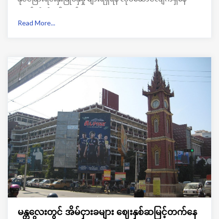
တယ်လို့သိရပါတယ်။
Read More...
မန္တလေးတွင် အိမ်ငှားခများ ဈေးနှစ်ဆမြင့်တက်နေ