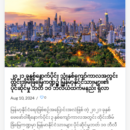
၂၀၂၁ ခုနှစ်နောက်ပိုင်း သုံးနှစ်ကျော်ကာလအတွင်း
ထိုင်းအိမ်ခြံမြေကဏ္ဍ၌ မြန်မာ့နိုင်ငံသားများ၏
ပိုင်ဆိုင်မှု ဘတ် ၁၀ ဘီလီယံထက်မနည်း ရှိလာ
0
Aug 10, 2024 /
မြန်မာ့နိုင်ငံရေးဖြစ်စဉ်အပြောင်းအလဲဖြစ် တဲ့ ၂၀၂၁ ခုနှစ်
ဖေဖော်ဝါရီနောက်ပိုင်း ၃ နှစ်ကျော်ကာလအတွင်း ထိုင်းအိမ်
ခြံမြေကဏ္ဍမှာ မြန်မာနိုင်ငံသားများ ပိုင်ဆိုင်မှုဘတ် ၁၀ ဘီလီ