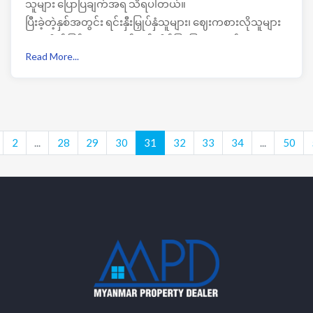
သူများ ပြောပြချက်အရ သိရပါတယ်။
ပြီးခဲ့တဲ့နှစ်အတွင်း ရင်းနှီးမြှုပ်နှံသူများ၊ ဈေးကစားလိုသူများ
အာရုံစိုက်ခြင်းခံခဲ့ရတဲ့ ရန်ကုန် အိမ်ခြံမြေဈေးကွက်က ၂၀၂၄
Read More...
ခုနှစ် နှစ်စမှစတင်ကာဈေးကွက်အတွင်းဈေးငြိမ်နေခြင်းလည်း
ဖြစ်ပါတယ်။
2
...
28
29
30
31
32
33
34
...
50