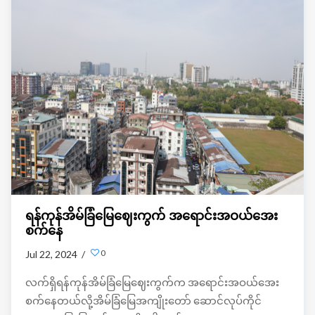
ရန်ကုန်အိမ်ခြံမြေဈေးကွက် အရောင်းအဝယ်အေး
စက်နေ
0
Jul 22, 2024 /
လက်ရှိရန်ကုန်အိမ်ခြံမြေဈေးကွက်က အရောင်းအဝယ်အေး
စက်နေတယ်လို့အိမ်ခြံမြေအကျိုးတော် ဆောင်လုပ်ကိုင်