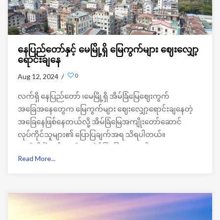
နေပြည်တော်နှင့် မေမြို့ရှိ မြေကွက်များ ဈေးလျှော့
ရောင်းချနေ
0
Aug 12, 2024 /
လက်ရှိ နေပြည်တော် ၊မေမြို့ရှိ အိမ်ခြံမြေဈေးကွက်
အခြေအနေတွေက မြေကွက်များ ဈေးလျှော့ရောင်းချနေတဲ့
အခြေနေဖြစ်နေတယ်လို့ အိမ်ခြံမြေအကျိုးတော်ဆောင်
လုပ်ကိုင်သူများ၏ ပြောပြချက်အရ သိရပါတယ်။
အဆိုပါ မြို့နှစ်ခုမှာရှိတဲ့ အိမ်ခြံမြေဈေးကွက်တွေက အကျ
Read More...
ဖက်မှာရှိနေပေမယ့်ရန်ကုန်မှာရှိတဲ့အိမ်ခြံမြေဈေးကွက်တွေက
ဖြစ်ထွန်းနေတယ်လို့လည်းသိရပါတယ်။