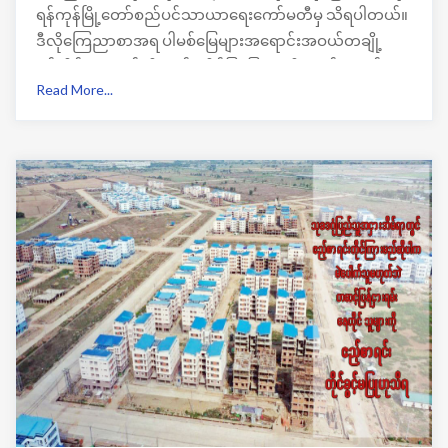
ရန်ကုန်မြို့တော်စည်ပင်သာယာရေးကော်မတီမှ သိရပါတယ်။
ဒီလိုကြေညာစာအရ ပါမစ်မြေများအရောင်းအဝယ်တချို့
ရပ်ဆိုင်းနေတယ်လို့လည်း အိမ်ခြံမြေအကျိုးတော်ဆောင်
Read More...
လုပ်ကိုင်သူများ ထံမှ သိရပါတယ်။