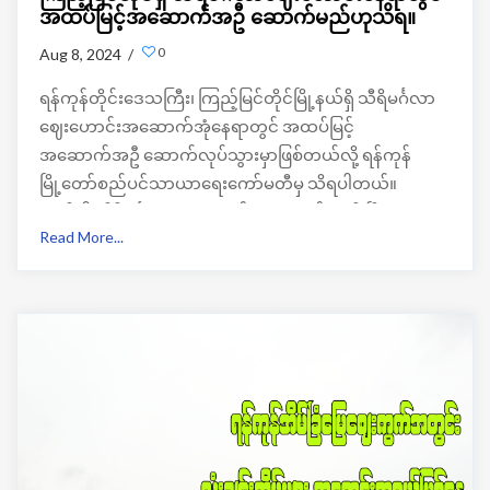
အထပ်မြင့်အဆောက်အဦ ဆောက်မည်ဟုသိရ။
0
Aug 8, 2024 /
ရန်ကုန်တိုင်းဒေသကြီး၊ ကြည့်မြင်တိုင်မြို့နယ်ရှိ သီရိမင်္ဂလာ
ဈေးဟောင်းအဆောက်အုံနေရာတွင် အထပ်မြင့်
အဆောက်အဦ ဆောက်လုပ်သွားမှာဖြစ်တယ်လို့ ရန်ကုန်
မြို့တော်စည်ပင်သာယာရေးကော်မတီမှ သိရပါတယ်။
အဆိုပါ သီရိမင်္ဂလာဈေးဟောင်းအဆောက်အုံကို ပြီးခဲ့တဲ့
Read More...
၂၀၂၃ ခုနှစ် ဩဂုတ်လ ၁၇ရက်နေ့တွင် နောက်ဆုံးထားပိတ်
သိမ်းခဲ့တာလည်းဖြစ်ပါတယ် ။