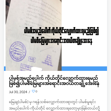
ပါမစ်အမည်ပေါက် ကိုယ်တိုင်လျှောက်ထားရမည်
ဖြစ်၍ပါမစ်မြေများအရောင်းအဝယ်တချို့အေးနေ
0
Jul 30, 2024 /
မြေချ(ပါမစ်) မှ ဂရန်သစ်လျှောက်ထားရာတွင် ပါမစ်မူရင်း
အမည်ပေါက် ကိုယ်တိုင် လျှောက်ထားရတော့မှာဖြစ်တယ်လို့