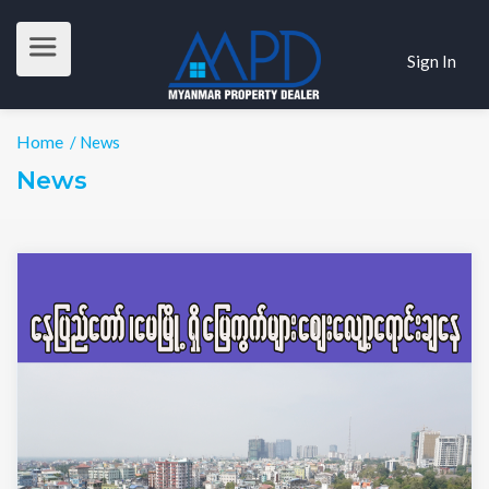
Sign In
Home
/ News
News