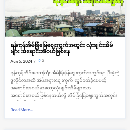
ရန်ကုန်အိမ်ခြံမြေဈေးကွက်အတွင်း လုံးချင်းအိမ်
များ အရောင်းအဝယ်ဖြစ်နေ
0
Aug 5, 2024 /
ရန်ကုန်တိုင်းဒေသကြီး အိမ်ခြံမြေဈေးကွက်အတွင်းမှာ ပြီးခဲ့တဲ့
ဇူလိုင်လအထိ အိမ်အငှားဈေးကွက် လှုပ်ခတ်ခဲ့ပေမယ့်
အရောင်းအဝယ်မှာတော့လုံးချင်းအိမ်များသာ
အရောင်းအဝယ်ဖြစ်နေတယ်လို့ အိမ်ခြံမြေဈေးကွက်အတွင်း
မှ သိရပါတယ်။
Read More...