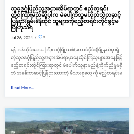
သုခဒဂုံပြည်သူ့အငှားအိမ်ရာတွင် ဧည့်စာရင်း
တိုင်ကြားမည်ဆိုပါက မဲပေါက်သူမဟုတ်ဘဲတဆင့်
ပြန်ငှားရမ်းနေထိုင် သူများကိုဧည့်စာရင်းတိုင်ခွင့်မ
ပြုဟုသိရ
0
Jul 26, 2024 /
ရန်ကုန်တိုင်းဒေသကြီး၊ ဒဂုံမြို့သစ်(တောင်ပိုင်း)မြို့နယ်မှာရှိ
တဲ့သုခဒဂုံပြည်သူ့အငှားအိမ်ရာမှာနေထိုင်ကြသူများအနေဖြင့်
ဧည့်စာရင်းတိုင်ကြားရာတွင် မဲပေါက်သူနာမည်နဲ့ကိုက်ညီမှုမရှိ
ဘဲ အခန်းတဆင့်ပြန်ငှားထားတဲ့ မိသားစုတွေ ကို ဧည့်စာရင်းမ
ပေးဟုသိရှိရပါတယ်။
Read More...