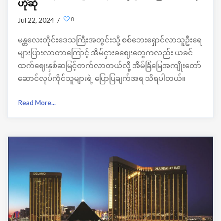
ဟုဆို
0
Jul 22, 2024 /
မန္တလေးတိုင်းဒေသကြီးအတွင်းသို့ စစ်ဘေးရှောင်လာသူဦးရေ
များပြားလာတာကြောင့် အိမ်ငှားခဈေးတွေကလည်း ယခင်
ထက်ဈေးနှစ်ဆမြင့်တက်လာတယ်လို့ အိမ်ခြံမြေအကျိုးတော်
ဆောင်လုပ်ကိုင်သူများရဲ့ ပြောပြချက်အရ သိရပါတယ်။
Read More...