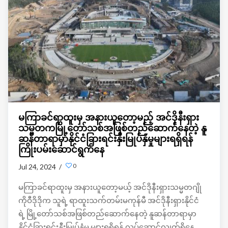
မကြာခင်ရာထူးမှ အနားယူတော့မည့် အင်ဒိုနီးရှား
သမ္မတကမြို့တော်သစ်အဖြစ်တည်ဆောက်နေတဲ့ နူ
ဆန်တာရာမှာနိုင်ငံခြားရင်းနှီးမြုပ်နှံမှုများရရှိရန်
ကြိုးပမ်းဆောင်ရွက်နေ
0
Jul 24, 2024 /
မကြာခင်ရာထူးမှ အနားယူတော့မယ့် အင်ဒိုနီးရှားသမ္မတ
ဂျို
ကိုဝီဒိုဒိုက သူရဲ့ ရာထူးသက်တမ်းမကုန်မီ
အင်ဒိုနီးရှားနိုင်ငံ
ရဲ့ မြို့တော်သစ်အဖြစ်တည်ဆောက်နေတဲ့ နူဆန်တာရာမှာ
နိုင်ငံခြားရင်းနှီးမြုပ်နှံမှု
များရရှိရန် လုပ်ဆောင်လျက်ရှိနေ