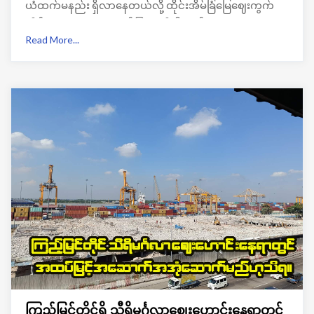
ယံထက်မနည်း ရှိလာနေတယ်လို့ ထိုင်းအိမ်ခြံမြေဈေးကွက်
ဆိုင်ရာဌာန REIC က ဖော်ပြထားရှိပါတယ်။
Read More...
ကြည့်မြင်တိုင်ရှိ သီရိမင်္ဂလာဈေးဟောင်းနေရာတွင်