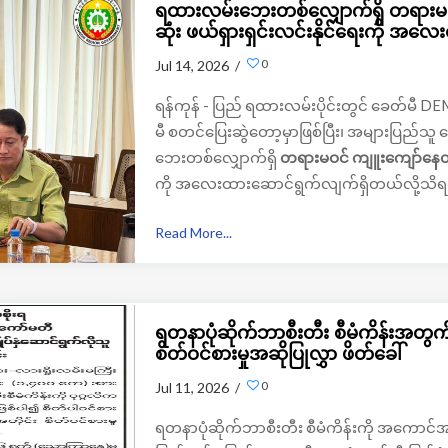
ရထားလမ်းဘေးတစ်လျှောက်ရှိ တရားမဝင
ဆုံး ဖယ်ရှားရှင်းလင်းနိုင်ရေးကို အလ
0
Jul 14, 2026 /
ရန်ကုန် - ပြည် ရထားလမ်းပိုင်းတွင် ခေတ်မီ DE
မီ စတင်ပြေးဆွဲတော့မှာဖြစ်ပြီး၊ အများပြည်
ဘေးတစ်လျှောက်ရှိ
တရားမဝင်
ကျူးကျော်နေထ
ကို အလေးထားဆောင်ရွက်လျက်ရှိတယ်လို့သိ
Read More...
ရတနာပုံဆိုက်ဘာစီးတီး စီမံကိန်းအတွက် ပြ
စိတ်ဝင်စားမှုအဆိုပြုလွှာ ဖိတ်ခေါ်
0
Jul 11, 2026 /
ရတနာပုံဆိုက်ဘာစီးတီး စီမံကိန်းကို အကောင