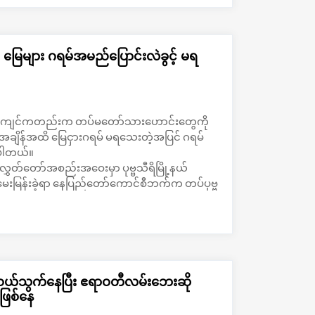
မြေများ ဂရမ်အမည်ပြောင်းလဲခွင့် မရ
ှစ်ဝန်းကျင်ကတည်းက တပ်မတော်သားဟောင်းတွေကို
ချိန်အထိ မြေငှားဂရမ် မရသေးတဲ့အပြင် ဂရမ်
ရပါတယ်။
သူ့လွှတ်တော်အစည်းအဝေးမှာ ပုဗ္ဗသီရိမြို့နယ်
ေးမြန်းခဲ့ရာ နေပြည်တော်ကောင်စီဘက်က တပ်ပုဗ္ဗ
ြောင်းလဲခွင့် မပေးနိုင်သေးကြောင်း ပြန်လည်
ဝယ်သွက်​နေပြီး ဧရာဝတီလမ်း​ဘေးဆို
ဖြစ်နေ