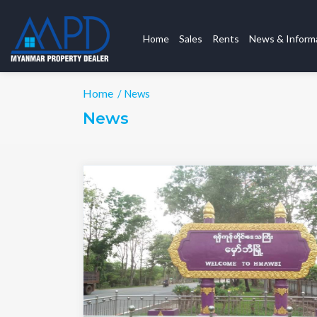
Home
Sales
Rents
News & Inform
Home
/ News
News