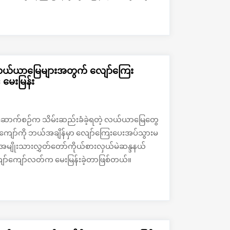
်းခံလယ်ယာမြေများအတွက် လျော်ကြေး
မေးမြန်း
စ်တည်ဆောက်စဉ်က သိမ်းဆည်းခံခဲ့ရတဲ့ လယ်ယာမြေတွေ
ော်ကို ဘယ်အချိန်မှာ လျော်ကြေးပေးအပ်သွားမ
 အမျိုးသားလွှတ်တော်ကိုယ်စားလှယ်မဲဆန္ဒနယ်
ော်ကျော်လတ်က မေးမြန်းခဲ့တာဖြစ်တယ်။