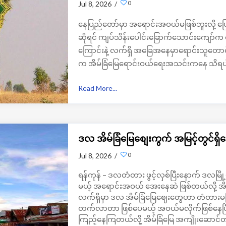
0
Jul 8, 2026 /
နေပြည်တော်မှာ အရောင်းအဝယ်မဖြစ်ဘူးလို့ ပြ
ဆိုရင် ကျပ်သိန်းပေါင်းခြောက်သောင်းကျော်က 
ကြောင်းနဲ့ လက်ရှိ အခြေအနေမှာရောင်းသူတောင် 
က အိမ်ခြံမြေ​ရောင်းဝယ်​ရေးအသင်းကနေ သိ
Read More...
ဒလ အိမ်ခြံမြေစျေးကွက် အမြင့်တွင်ရ
0
Jul 8, 2026 /
ရန်ကုန် – ဒလတံတား ဖွင့်လှစ်ပြီးနောက် ဒလမြ
မယ့် အရောင်းအဝယ် အေးနေဆဲ ဖြစ်တယ်လို့ အ
လက်ရှိမှာ ဒလ အိမ်ခြံမြေဈေးတွေဟာ တံတားမပြီး
တက်လာတာ ဖြစ်ပေမယ့် အဝယ်မလိုက်ဖြစ်နေပြီ
ကြည့်နေကြတယ်လို့ အိမ်ခြံမြေ အကျိုးဆေ