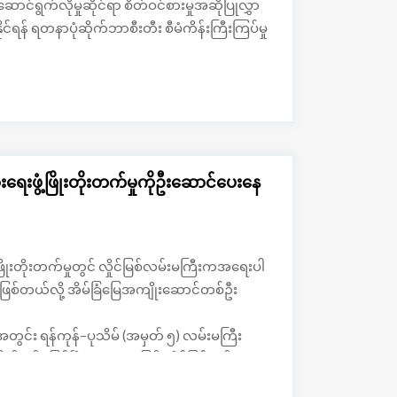
ှံဆောင်ရွက်လိုမှုဆိုင်ရာ စိတ်ဝင်စားမှုအဆိုပြုလွှာ
ုင်ရန် ရတနာပုံဆိုက်ဘာစီးတီး စီမံကိန်းကြီးကြပ်မှု
းရေးဖွံ့ဖြိုးတိုးတက်မှုကိုဦးဆောင်ပေးနေ
ံ့ဖြိုးတိုးတက်မှုတွင် လှိုင်မြစ်လမ်းမကြီးကအရေးပါ
ုဖြစ်တယ်လို့ အိမ်ခြံမြေအကျိုးဆောင်တစ်ဦး
ွင်း ရန်ကုန်–ပုသိမ် (အမှတ် ၅) လမ်းမကြီး
်းနှစ်ခုဖြစ်ပြီး၊ အထူးသဖြင့် လှိုင်မြစ်လမ်း
ထိုင်မှုများ အရှိန်အဟုန်ဖြင့် ဖွံ့ဖြိုးလာနေတယ်လို့