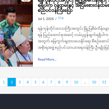
ရန်ကုန်တိုင်းအတွင်း မြို့ပြစီမံကိန်း
ရရှိပါက ဝန်ထမ်းနှင့် အငြိမ်းစားဝန
စည်ပင်ဝန်ကြီးပြော
0
Jul 1, 2026 /
ရန်ကုန်တိုင်းဒေသကြီးအတွင်း မြို့ပြစီမံကိန
ရန် ပြည်ထောင်စုအဆင့် လမ်းညွှန်ချက်ရရှိပါက နို
အတွက် မြေကွက်ချထားပေးနိုင်ရေး စီစဉ်ဆောင်ရ
အစိုးရအဖွဲ့ စည်ပင်သာယာရေးဝန်ကြီး ဦးမျိုးမ
Read More...
1
2
3
4
5
6
7
8
9
10
...
50
51