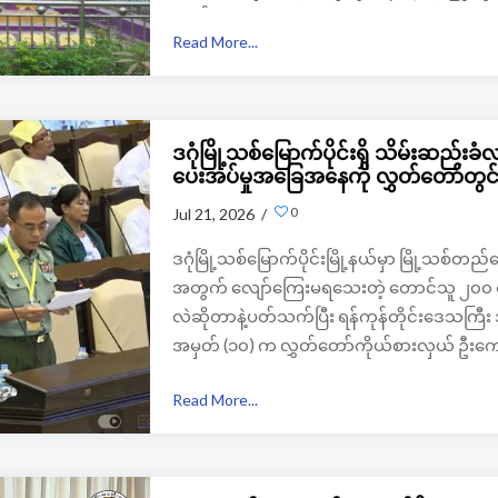
တယ်။
Read More...
ဒဂုံမြို့သစ်မြောက်ပိုင်းရှိ သိမ်းဆည
ပေးအပ်မှုအခြေအနေကို လွှတ်တော်တွင် 
0
Jul 21, 2026 /
ဒဂုံမြို့သစ်မြောက်ပိုင်းမြို့နယ်မှာ မြို့သ
အတွက် လျော်ကြေးမရသေးတဲ့ တောင်သူ ၂၀၀ ကျ
လဲဆိုတာနဲ့ပတ်သက်ပြီး ရန်ကုန်တိုင်းဒေသကြီး
အမှတ် (၁၀) က လွှတ်တော်ကိုယ်စားလှယ် ဦးကျ
Read More...