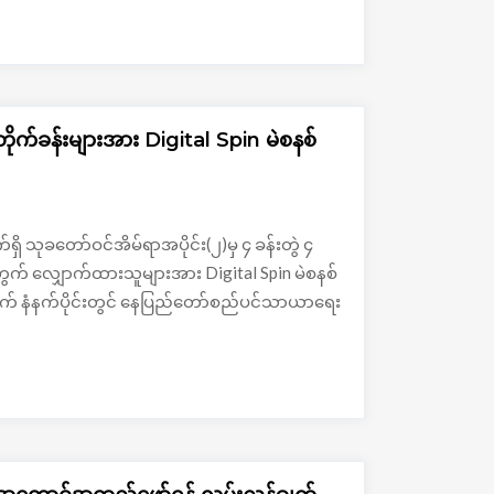
တိုက်ခန်းများအား Digital Spin မဲစနစ်
်ရှိ သုခတော်ဝင်အိမ်ရာအပိုင်း(၂)မှ ၄ ခန်းတွဲ ၄
အတွက် လျှောက်ထားသူများအား Digital Spin မဲစနစ်
၁ ရက် နံနက်ပိုင်းတွင် နေပြည်တော်စည်ပင်သာယာရေး