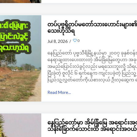
လည်းသိရပါတယ်။
တပ်ပုဗ္ဗရှိတပ်မတော်သားဟောင်းများ၏ 
သေးဟုသိရ
0
Jul 8, 2026 /
နေပြည်တော် ပုဗ္ဗသီရိမြို့နယ်မှာ ၂၀၀၇ ခုန
နေရာချထားပေးထားတဲ့ အိမ်ခြံမြေတွေဟာ အခုအ
အမည်ပြောင်းလဲခွင့်လည်း မရသေးဘူးလို့ သိ
ပြီးခဲ့တဲ့ ဇူလိုင် ၆ ရက်နေ့က ကျင်းပခဲ့တဲ့ ပြည်
ပြည်သူ့လွှတ်တော်ကိုယ်စားလှယ် ဦးလှဆွေက မ
ရှိ မြေကွက်တွေကို လက်ရှိအချိန်မှာ ဂရမ်အမည်ပ
Read More...
ဖြေကြားခဲ့ပါတယ်။
နေပြည်တော်မှာ အိမ်ခြံ​မြေ အရောင်းအ
သိန်းခြောက်သောင်းထိ အရောင်းအဝယ်