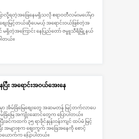
ောလို့ရတဲ့အခြေနေမရှိသလို ဧရာဝတီလမ်းမပေါ်မှာ
စျေးမြင့်တယ်ဆိုပေမယ့် အရောင်းဝယ်ဖြစ်တဲ့အ​
မရှိတဲ့အကြောင်း နေပြည်တော် ဇမ္ဗူသီရိမြို့နယ်
ရပါတယ်။
ှိနေပြီး အရောင်းအဝယ်အေးနေ
ို့မှာ အိမ်ခြံမြေစျေးတွေ အဆမတန် မြင့်တက်လာပေ
ိမ်ခြံမြေ အကျိုးဆောင်တွေက ပြောပါတယ်။
ခင်ကထက် ၃၅ ရာခိုင်နှုန်းဝန်းကျင် ထပ်မံ မြင့်
း အများစုက ဈေးကွက် အခြေအနေကို စောင့်
ာင်တယောက်က ပြောပါတယ်။