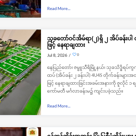
Read More...
သုခတော်ဝင်အိမ်ရာ(၂)ရှိ ၂ အိပ်ခန်းပါ 
ဖြင့် နေရာချထား
0
Jul 8, 2026 /
နေပြည်တော်၊ ဇမ္ဗူသီရိမြို့နယ်၊ သုခသိဒ္ဓိရပ်ကွက
ထပ် (အိပ်ခန်း ၂ ခန်းပါ) 4U4S တိုက်ခန်းများ
ဖြင့် နေရာချထားခြင်းအခမ်းအနားကို ဇူလိုင် 
ကော်မတီ မင်္ဂလာခန်းမ၌ ကျင်းပခဲ့သည်။
Read More...