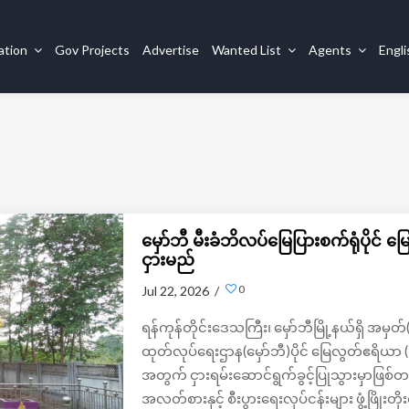
ation
Gov Projects
Advertise
Wanted List
Agents
Engl
မှော်ဘီ မီးခံဘိလပ်မြေပြားစက်ရုံပိုင် မ
ငှားမည်
0
Jul 22, 2026 /
ရန်ကုန်တိုင်းဒေသကြီး၊ မှော်ဘီမြို့နယ်ရှိ အမှတ
ထုတ်လုပ်ရေးဌာန(မှော်ဘီ)ပိုင် မြေလွတ်ဧရိယာ (၃
အတွက် ငှားရမ်းဆောင်ရွက်ခွင့်ပြုသွားမှာဖြစ်တ
အလတ်စားနှင့် စီးပွားရေးလုပ်ငန်းများ ဖွံ့ဖြို