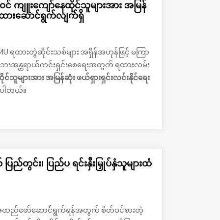
် ကျူးကျော်နေထိုင်သူများအား အမြန်
ေးထားဆောင်ရွက်လျက်ရှိ
MU ရထားတွဲဆိုင်းသစ်များ အရှိန်အဟုန်ဖြင့် မကြာ
သူ ဘေးအန္တရာယ်ကင်းရှင်းစေရေးအတွက် ရထားလမ်း
ိုင်သူများအား
အမြန်ဆုံး
ဖယ်ရှားရှင်းလင်းနိုင်ရေး
ရပါတယ်။
ည်တွင်း၊ ပြည်ပ ရင်းနှီးမြှုပ်နှံသူများထံ
်အထည်ဖော်ဆောင်ရွက်ရန်အတွက် စိတ်ဝင်စားတဲ့