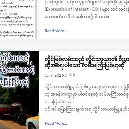
ပြည်တွင်း၊ ပြည်ပ ကုမ္ပဏီများထံမှ ရင်းနှီးမြှုပ်န
(Expression of Interest - EOI) များ တင်သွင်းနိ
ကော်မတီက ဖိတ်ခေါ်ထားရှိပါတယ်။
Read More...
လှိုင်မြစ်လမ်းသည် လှိုင်သာယာ၏ စီးပွာ
တဲ့အရေးပါသော လမ်းမကြီးဖြစ်ဟုဆို
0
Jul 9, 2026 /
လှိုင်သာယာမြို့နယ်ရဲ့ စီးပွားရေးနှင့် လူမှုဘဝဖွ
တဲ့ အခန်းကဏ္ဍမှာ ပါဝင်နေတဲ့ လမ်းမကြီးတစ်ခ
က ပြောပါတယ်။
၎င်း၏ ပြောကြားချက်အရ လှိုင်သာယာမြို့နယ်အတ
နှင့် လှိုင်မြစ်လမ်းမကြီးတို့သည် အဓိကလမ်းကြောင
Read More...
တစ်လျှောက်တွင် စီးပွားရေးလုပ်ငန်းများနှင့် လူနေ