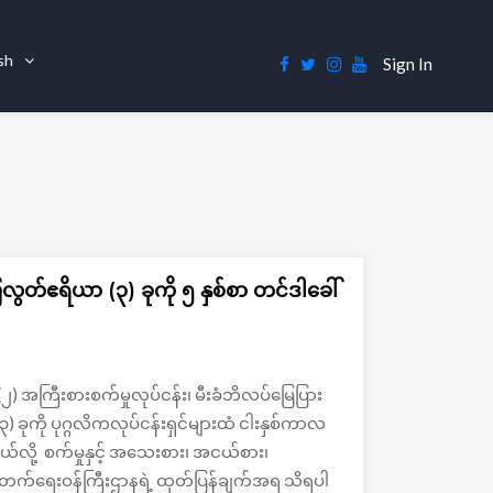
ish
Sign In
ြေလွတ်ဧရိယာ (၃) ခုကို ၅ နှစ်စာ တင်ဒါခေါ်
်(၂) အကြီးစားစက်မှုလုပ်ငန်း၊ မီးခံဘိလပ်မြေပြား
) ခုကို ပုဂ္ဂလိကလုပ်ငန်းရှင်များထံ ငါးနှစ်ကာလ
ယ်လို့ စက်မှုနှင့် အသေးစား၊ အငယ်စား၊
းတိုးတက်ရေးဝန်ကြီးဌာနရဲ့ ထုတ်ပြန်ချက်အရ သိရပါ