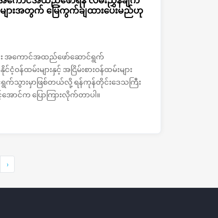
များ အကောင်အထည်ဖော်ရန် လမ်းညွှန်ချက်
်ထမ်းများအတွက် မြေကွက်ချထားပေးမည်ဟု
်းများ အကောင်အထည်ဖော်ဆောင်ရွက်
င်ငံ့ဝန်ထမ်းများနှင့် အငြိမ်းစားဝန်ထမ်းများ
ွက်သွားမှာဖြစ်တယ်လို့ ရန်ကုန်တိုင်းဒေသကြီး
ြင့်အောင်က ပြောကြားလိုက်တာပါ။
›