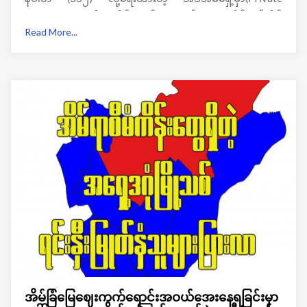
Residence ) ဆိုတဲ့ဆိုင်းဘုတ်လေးတပ်ထားတဲ့အိမ်တစ်အိမ်
Read More...
ကိုတွေ့ရမှာပါ။
အိမ်ခြံမြေဈေးကွက်ရောင်းအဝယ်အေးနေရခြင်းမှာ