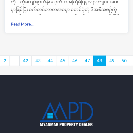
ကို ကိုကျော်စွာဟိန်းမှ ဒုတိယအကြိမ်ပြန်လည်ကျင်းပပေး
မှာဖြစ်ပြီး စက်တင်ဘာလအစမှာ စတင်ခဲ့တဲ့ ဒီအစီအစဉ်ကို
ကံစမ်းမဲအရောင်းကာလ (၁)လ သတ်မှတ်ထားတာလည်းဖြစ်
Read More...
ပါတယ် ။
2
...
42
43
44
45
46
47
48
49
50