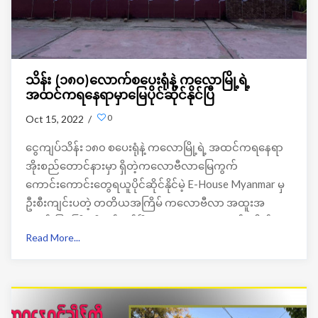
သိန်း (၁၈၀)လောက်စပေးရုံနဲ့ ကလောမြို့ရဲ့
အထင်ကရနေရာမှာမြေပိုင်ဆိုင်နိုင်ပြီ
0
Oct 15, 2022 /
ငွေကျပ်သိန်း ၁၈၀ စပေးရုံနဲ့ ကလောမြို့ရဲ့ အထင်ကရနေရာ
အိုးစည်တောင်နားမှာ ရှိတဲ့ကလောဗီလာမြေကွက်
ကောင်းကောင်းတွေရယူပိုင်ဆိုင်နိုင်မဲ့ E-House Myanmar မှ
ဦးစီးကျင်းပတဲ့ တတိယအကြိမ် ကလောဗီလာ အထူးအ
ရောင်းပြပွဲကြီးကို ရန်ကုန်မြို့ Junction Square ဝင်ပေါက်ရှေ့
Read More...
Shophouse (10) နဲ့ မန္တလေးမြို့ရှိ Great Wall Hotel မှာ
တပြိုင်နက်တည်းကျင်းပနေတာဖြစ်ပါတယ်။