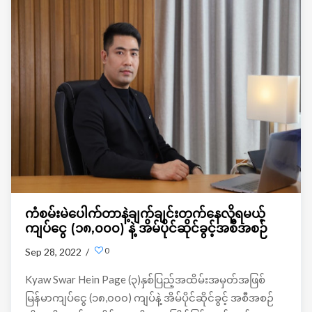
တကယ်တော့ လွန်ခဲ့တဲ့ရက်ပိုင်းအတွင်းက သူကျွန်တော်ဆီကို
ဝမ်းသာအားရ ဖုန်းဆက်လာပြီးပွဲစား တွေကနေတဆင့် ကွန်ဒို
လေးတစ်ခုကိုပေါချောင်ဈေးနဲ့ရခဲ့လို့ဝမ်းသာနေတာပါ ။
ဒါနဲ့ပတ်သက်ပြီးလည်း ကျွန်တော်က သူ့ကိုပြန်မေးလိုက်ပါ
သေးတယ်။
ကံစမ်းမဲပေါက်တာနဲ့ချက်ချင်းတက်နေလို့ရမယ့်
ကျပ်ငွေ (၁၈,၀၀၀) နဲ့ အိမ်ပိုင်ဆိုင်ခွင့်အစီအစဉ်
0
Sep 28, 2022 /
Kyaw Swar Hein Page (၃)နှစ်ပြည့်အထိမ်းအမှတ်အဖြစ်
မြန်မာကျပ်ငွေ (၁၈,၀၀၀) ကျပ်နဲ့ အိမ်ပိုင်ဆိုင်ခွင့် အစီအစဉ်