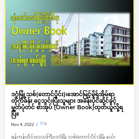
သွားမှာဖြစ်တယ်လို့သိရပါတယ်။
ဒဂုံမြို့သစ်(တောင်ပိုင်း)၊အောင်မြင့်မိုရ်အိမ်ရာ
တိုက်ခန်း ငွေသွင်းပြီးသူများ အခန်းပိုင်ဆိုင်ခွင့်
မှတ်ပုံတင် စာအုပ် (Owner Book)ထုတ်ယူလို့ရ
ပြီ။
0
Nov 4, 2022 /
ရန်ကုန်တိုင်းဒေသကြီး၊ဒဂုံမြို့သစ်(တောင်ပိုင်း)မြို့နယ်၊