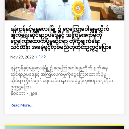
ရန်ကုန်နှင့်မန္တလေးမြို့ ၌ ငွေကြေးခဝါချမှုတိုက်
ဖျက်ရေးဆိုင်ရာဥပဒေနှင့် အကြမ်းဖက်မှုကို
ငွေကြေးထောက်ပံ့မှုဆိုင်ရာ တိုက်ဖျက်ရေး
သင်တန်း အခမဲ့ဖွင့်လှစ်မည်ဟုတိုင်းဥက္ကဌပြော။
0
Nov 29, 2022 /
ရန်ကုန်နှင့်မန္တလေးမြို့ ၌ ငွေကြေးခဝါချမှုတိုက်ဖျက်ရေး
ဆိုင်ရာဥပဒေနှင့် အကြမ်းဖက်မှုကိုငွေကြေးထောက်ပံ့မှု
ဆိုင်ရာ တိုက်ဖျက်ရေးသင်တန်း အခမဲ့ဖွင့်လှစ်မည်ဟုတိုင်း
ဥက္ကဌပြော။
နိုဝင်ဘာ - ၂၉။
Myanmar Property Dealer
Read More...
မြန်မာနိုင်ငံ အိမ်ခြံမြေလုပ်ငန်းဖွံဖြိုး တိုးတက်ရေးအသင်းမှ
ကြီးမှူးဖွင့်လှစ်မည့်ရန်ကုန်နှင့် မန္တလေးမြို့ ၌ ငွေကြေးခဝါချမှု
တိုက်ဖျက်ရေးဆိုင်ရာဥပဒေနှင့် အကြမ်းဖက်မှုကို ငွေကြေး
ထောက်ပံ့မှု ဆိုင်ရာတိုက်ဖျက်ရေးသင်တန်း ကိုအခမဲ့ ဖွင့်လှစ်