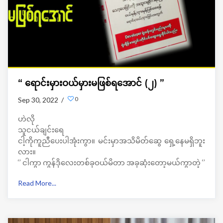
“ ရောင်းမှားဝယ်မှားမဖြစ်ရအောင် (၂) ”
0
Sep 30, 2022 /
ဟဲလို
သူငယ်ချင်းရေ
ငါ့ကိုကူညီပေးပါအုံးကွာ။ မင်းမှာအသိမိတ်ဆွေ ရှေ့နေမရှိဘူး
လား။
‘’ ငါကွာ ကွန်ဒိုလေးတစ်ခုဝယ်မိတာ အခုဆုံးတော့မယ်ကွာတဲ့ ‘’
မနက်မိုးမလင်းသေးဘူး ။သူငယ်ချင်းတစ်ယောက်ရဲ့ဖုန်းခေါ်
Read More...
သံကြောင့် အိပ်ယာမှလန့်နိုးထလာတယ်။ကိုယ်လည်း
အိပ်ချင်မူးတူးကြီးနဲ့ ‘’မင်းကဘာလို့ရှုံးရမှာလဲ’’ ငါ့ကို
သေသေချာချာရှင်း ပြစမ်းပါကွာဆိုမှဝမ်းနည်းသံကြီးနဲ့ပြော
လာတာပါ။