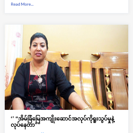
Read More...
‘’ “အိမ်ခြံမြေအကျိုးဆောင်အလုပ်ကိုရူးသွပ်မှုနဲ့
လုပ်နေတာ””