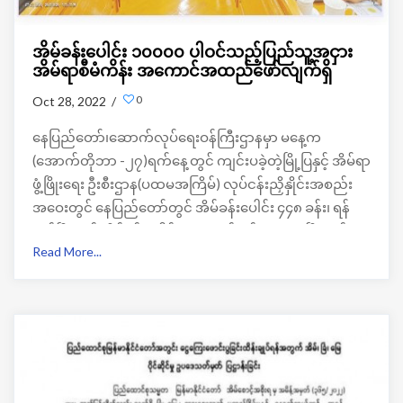
အိမ်ခန်းပေါင်း ၁၀၀၀၀ ပါဝင်သည့်ပြည်သူ့အငှား
အိမ်ရာစီမံကိန်း အကောင်အထည်ဖော်လျက်ရှိ
0
Oct 28, 2022 /
နေပြည်တော်၊ဆောက်လုပ်ရေးဝန်ကြီးဌာနမှာ မနေ့က
(အောက်တိုဘာ -၂၇)ရက်နေ့တွင် ကျင်းပခဲ့တဲ့မြို့ပြနှင့် အိမ်ရာ
ဖွံ့ဖြိုးရေး ဦးစီးဌာန(ပထမအကြိမ်) လုပ်ငန်းညှိနှိုင်းအစည်း
အဝေးတွင် နေပြည်တော်တွင် အိမ်ခန်းပေါင်း ၄၄၈ ခန်း၊ ရန်
ကုန်မြို့တွင် အိမ်ခန်းပေါင်း ၃၁၀၄ ခန်းနှင့် မန္တလေးမြို့တွင်
Read More...
အိမ်ခန်းပေါင်း ၁၄၅၆ ခန်းတို့ကို တည်ဆောက်လျက်ရှိပြီး၊
၂၀၂၂ - ၂၀၂၃ ဘဏ္ဍာရေးနှစ်အတွင်း ပြီးစီးအောင်
ဆောင်ရွက်သွားမှာဖြစ်တယ်လို့ ဆောက်လုပ်ရေးဝန်ကြီးဌာန
ဒုတိယဝန်ကြီး ဦးဝင်းဖေက ပြောတာပါ။