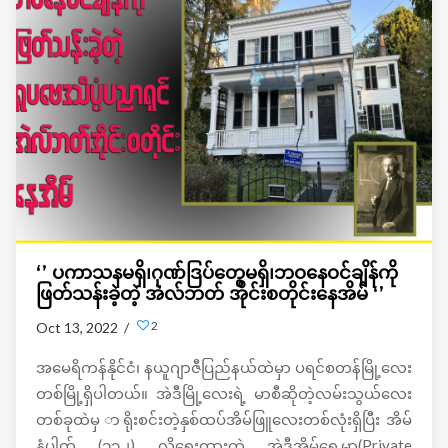
‘’ ပကာသနမရှိ၊ဂုဏ်ဒြပ်တွေမရှိ၊ဘဝနေဝင်ချိန်ကို
ဖြတ်သန်းခဲ့တဲ့ အဲလ်ဘတ် အိုင်းစတိုင်းနေအိမ် ‘’
2
Oct 13, 2022 /
အမေရိကန်နိုင်ငံ၊ နယူဂျာဇီပြည်နယ်ထဲမှာ ပရင်စတန်မြို့လေး
တစ်မြို့ရှိပါတယ်။ အဲဒီမြို့လေးရဲ့ မာစီဆိုတဲ့လမ်းသွယ်လေး
တစ်ခုထဲမှ ာရိုးစင်းတဲ့နှစ်ထပ်အိမ်ဖြူလေးတစ်လုံးရှိပြီး အိမ်
နံပါတ် (၁၁၂) လို့ရေးထားတဲ့ အဲဒီအိမ်ရှေ့မှာ(Private