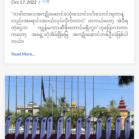
0
Oct 17, 2022 /
‘’တခါတလေအကျိုးဆောင်ခသုံးသောင်း၊ငါးသောင်းရတာနဲ့
လည်းအရောင်းအဝယ်လုပ်လိုက်တာပဲ” တကယ်တော့ အဲဒီရ
တဲ့ငွေက ကျွန်မကားဆီဖိုးတောင်မရှိဘူး၊’’ဟုပြောလာတာ
ကတော့ အရှေ့ဒဂုံအိမ်ခြံမြေ အကျိုးဆောင်တစ်ဦးပဲဖြစ်ပါ
တယ်။
‘’ဪ “
Read More...
ငါဒီနေ့အကွက်တစ်ကွက်အရောင်းအဝယ်ဖြစ်သွားတယ်ဆိုတဲ့
စိတ်၊ငါဒီနေ့အကျိုးဆောင်ပေးလိုက်ရတယ်။ကျွန်မဘာလို့ ဒီ
လိုတွေလုပ်ရတာလဲဆိုရင် ရူးသွပ်တာ။ အိမ်ခြံမြေ
အရောင်းအဝယ်လုပ် နေရရင်ကို ပျော်နေတာဟု အသက်
၁၉နှစ်အရွယ်ထဲကစတင်ပြီးအိမ်ခြံမြေ အကျိုးဆောင်လုပ်ငန်း
ကို စတင်လုပ်ကိုင် လာခဲ့တဲ့ မိုးသဇင်အိမ်ခြံမြေ အကျိုးဆောင်
ဒေါ်မို့မို့အေးက ဆိုလာတာပါ။