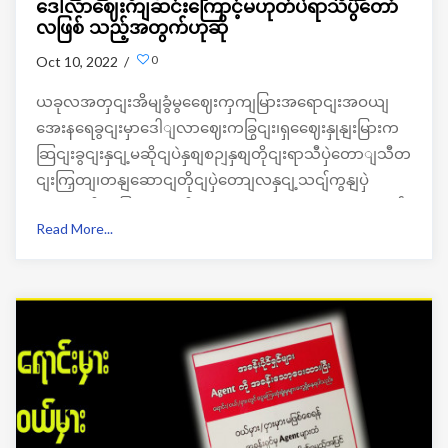
ဒေါ်လာဈေးကျဆင်းကြောင့်မဟုတ်ပဲရာသီပွဲတော်
လဖြစ် သည့်အတွက်ဟုဆို
0
Oct 10, 2022 /
ယခုလအတှငျးအိမျခွံမွဈေေးကှကျမြားအရောငျးအဝယျ
အေးနရေခွငျးမှာဒေါျလာဈေးကခြွငျး၊ရှဈေေးနှုနျးမြားက
ဆြငျးခွငျးနှငျ့မဆိုငျပဲနှစျစဉျနှစျတိုငျးရာသီပှဲတောျသီတ
ငျးကြှတျ၊တနျဆောငျတိုငျပှဲတောျလနှငျ့သငျ်ကွနျပှဲ
တောျလို လမြား တှငျအိမျခွံမွဈေေးကှကျအရောငျးအဝယ်
Read More...
အေးနေတက် တယ်လို့ ဒဂုံမြို့သစ်ရှိအိမ်ခြံများ အသိုင်းအဝန်း
ထံမှ သိရပါ တယ်။