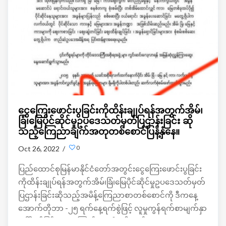
ငွေကြေးဖောင်းပွခြင်းကိုထိန်းချုပ်ရန်အတွက်အိမ်၊
ခြံ၊မြေပိုင်ဆိုင်မှုဥပဒေသတ်မှတ်ပြဌာန်းခြင်း ဆို
သည့်ကြေညာချက်အတုတစ်စောင်ပြန့်နှံနေ။
0
Oct 26, 2022 /
ပြည်ထောင်စုမြန်မာနိုင်ငံတော်အတွင်းငွေကြေးဖောင်းပွခြင်း
ကိုထိန်းချုပ်ရန်အတွက်အိမ်၊ခြံ၊မြေပိုင်ဆိုင်မှုဥပဒေသတ်မှတ်
ပြဌာန်းခြင်းဆိုသည့်အမိန့်ကြေညာစာတစ်စောင်ကို ဒီကနေ့
အောက်တိုဘာ -၂၅ ရက်နေ့ရက်စွဲဖြင့် လူမှုကွန်ရက်စာမျက်နှာ
ပေါ်တွင်ပြန့်နှံ့လာကြောင်းတွေ့ရှိရပါတယ်။