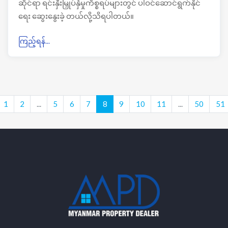
ဆိုင်ရာ ရင်းနှီးမြှုပ်နှံမှုကိစ္စရပ်များတွင် ပါဝင်ဆောင်ရွက်နိုင်
ရေး ဆွေးနွေးခဲ့ တယ်လို့သိရပါတယ်။
ကြည့်ရန်...
1
2
...
5
6
7
8
9
10
11
...
50
51