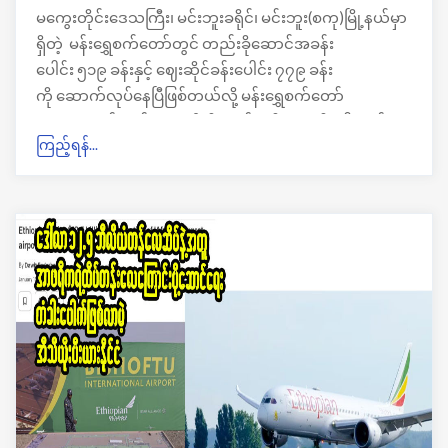
မကွေးတိုင်းဒေသကြီး၊ မင်းဘူးခရိုင်၊ မင်းဘူး(စကု)မြို့နယ်မှာ
ရှိတဲ့ မန်းရွှေစက်တော်တွင် တည်းခိုဆောင်အခန်း
ပေါင်း ၅၁၉ ခန်းနှင့် ဈေးဆိုင်ခန်းပေါင်း ၇၇၉ ခန်း
ကို ဆောက်လုပ်နေပြီဖြစ်တယ်လို့ မန်းရွှေစက်တော်
ဘုရားပွဲတော်ကျင်းပရေး ဦးစီးကော်မတီထံမှ သိရပါတယ်။
ကြည့်ရန်...