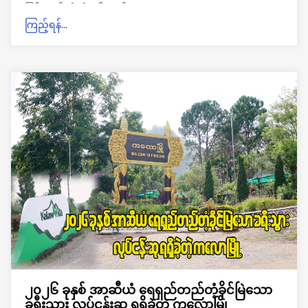
ဖြစ်တယ်လို့သိရပါတယ်။
ကြည့်ရန်...
၂၀၂၆ ခုနှစ် အာဆီယံ ရေရှည်တည်တံ့ခိုင်မြဲသော
ခရီးသွား လုပ်ငန်းဆု ရရှိခဲ့တဲ့ ကလောမြို့