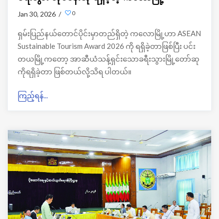
0
Jan 30, 2026 /
ရှမ်းပြည်နယ်တောင်ပိုင်းမှာတည်ရှိတဲ့ ကလောမြို့ဟာ ASEAN
Sustainable Tourism Award 2026 ကို ရရှိခဲ့တာဖြစ်ပြီး ပင်း
တယမြို့ကတော့ အာဆီယံသန့်ရှင်းသောခရီးသွားမြို့တော်ဆု
ကိုရရှိခဲ့တာ ဖြစ်တယ်လို့သိရ ပါတယ်။
ကြည့်ရန်...