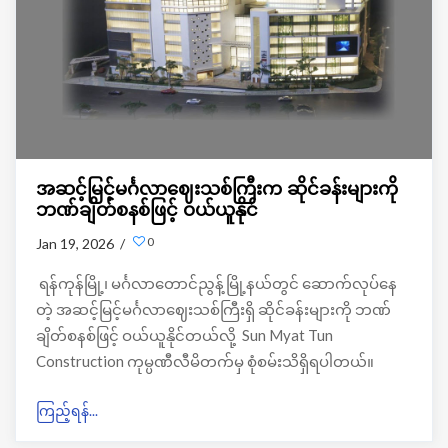
အဆင့်မြင့်မင်္ဂလာဈေးသစ်ကြီးက ဆိုင်ခန်းများကို
ဘဏ်ချိတ်စနစ်ဖြင့် ဝယ်ယူနိုင်
0
Jan 19, 2026 /
ရန်ကုန်မြို့၊ မင်္ဂလာတောင်ညွန့်မြို့နယ်တွင် ဆောက်လုပ်နေ
တဲ့ အဆင့်မြင့်မင်္ဂလာဈေးသစ်ကြီးရှိ ဆိုင်ခန်းများကို ဘဏ်
ချိတ်စနစ်ဖြင့် ဝယ်ယူနိုင်တယ်လို့ Sun Myat Tun
Construction ကုမ္ပဏီလီမိတက်မှ စုံစမ်းသိရှိရပါတယ်။
ကြည့်ရန်...