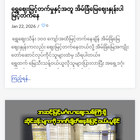
ရွှေဈေးမြင့်တက်မှုနှင့်အတူ အိမ်ခြံမြေဈေးနှုန်းပါ
မြင့်တက်နေ
0
Jan 22, 2026 /
ရွှေဈေးသိန်း ၁၀၀ ကျော်အထိမြင့်တက်နေချိန် အိမ်ခြံမြေ
ဈေးနှုန်းကလည်း ဈေးမြင့်တက်နေတယ်လို့ အိမ်ခြံမြေအကျိုး
တော်ဆောင်လုပ်ကိုင်သူများထံမှ သိရပါတယ်။
ရွှေထက် မြေသီးသန့်ဝယ်ယူလိုသူများပြားလာပြီး အရှေ့ဒဂုံ၊
မြောက်ဒဂုံ၊ တောင်ဒဂုံနှင့် ဒဂုံဆိပ်ကမ်းတို့
ကြည့်ရန်...
တွင် အရောင်းအဝယ်ပိုဖြစ်နေတယ်လို့သိရပါတယ်။