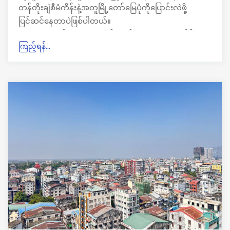
တန်တိုးချဲစီမံကိန်းနဲ့အတူမြို့တော်မြေပုံကိုပြောင်းလဲဖို့
ပြင်ဆင်နေတာပဲဖြစ်ပါတယ်။
လူဦးရေ ၈ သန်းခွဲအထိနေထိုင်လျှက်ရှိတဲ့နယူးယောက်မြို့
ကြည့်ရန်...
ဟာ လူနေမှုသိပ်သည်းပြီးနေထိုင်ရေးအခက်အခဲများ တဆတ
ဆမြင့်တက်လာတာကြောင့်သက်ဆိုင်ရာအာဏာပိုင်များမှ
မြို့နယ်တိုးချဲ့ရေးစီမံကိန်ကိုအာရုံစိုက်လာကြတာပဲဖြစ်ပါ
တယ်။