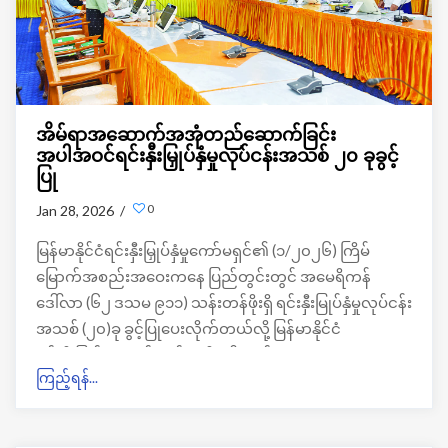
အိမ်ရာအဆောက်အအုံတည်ဆောက်ခြင်း
အပါအဝင်ရင်းနှီးမြှုပ်နှံမှုလုပ်ငန်းအသစ် ၂၀ ခုခွင့်
ပြု
0
Jan 28, 2026 /
မြန်မာနိုင်ငံရင်းနှီးမြှုပ်နှံမှုကော်မရှင်၏ (၁/၂၀၂၆) ကြိမ်
မြောက်အစည်းအဝေးကနေ ပြည်တွင်းတွင် အမေရိကန်
ဒေါ်လာ (၆၂ ဒသမ ၉၁၁) သန်းတန်ဖိုးရှိ ရင်းနှီးမြုပ်နှံမှုလုပ်ငန်း
အသစ် (၂၀)ခု ခွင့်ပြုပေးလိုက်တယ်လို့ မြန်မာနိုင်ငံ
ရင်းနှီးမြှုပ်နှံမှုကော်မရှင်မှ သိရပါတယ်။
ကြည့်ရန်...