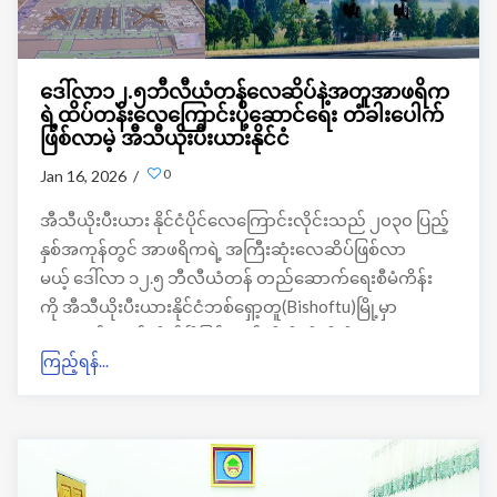
ဒေါ်လာ၁၂.၅ဘီလီယံတန်လေဆိပ်နဲ့အတူအာဖရိက
ရဲ့ထိပ်တန်းလေကြောင်းပို့ဆောင်ရေး တံခါးပေါက်
ဖြစ်လာမဲ့ အီသီယိုးပီးယားနိုင်ငံ
0
Jan 16, 2026 /
အီသီယိုးပီးယား နိုင်ငံပိုင်လေကြောင်းလိုင်းသည် ၂၀၃၀ ပြည့်
နှစ်အကုန်တွင် အာဖရိကရဲ့ အကြီးဆုံးလေဆိပ်ဖြစ်လာ
မယ့် ဒေါ်လာ ၁၂.၅ ဘီလီယံတန် တည်ဆောက်ရေးစီမံကိန်း
ကို အီသီယိုးပီးယားနိုင်ငံဘစ်ရှော့တူ(Bishoftu)မြို့မှာ
တရားဝင်စတင်လိုက်ပြီဖြစ်တယ်လို့အီသီယိုးပီးယား
ကြည့်ရန်...
ဝန်ကြီးချုပ်ကဖွင့်ပွဲအခမ်းအနားတွင်ပြောကြားခဲ့တာပဲဖြစ်ပါ
တယ်။