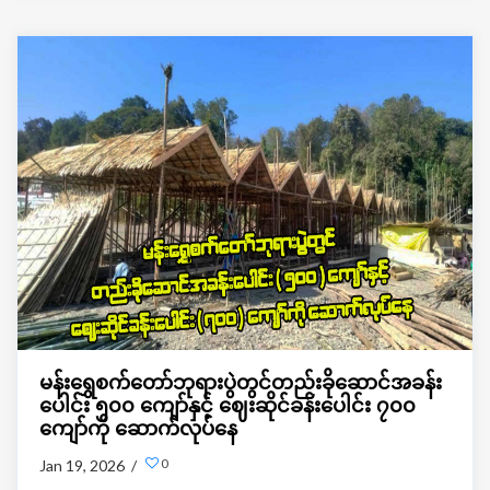
မန်းရွှေစက်တော်ဘုရားပွဲတွင်တည်းခိုဆောင်အခန်း
ပေါင်း ၅၀၀ ကျော်နှင့် ဈေးဆိုင်ခန်းပေါင်း ၇၀၀
ကျော်ကို ဆောက်လုပ်နေ
0
Jan 19, 2026 /