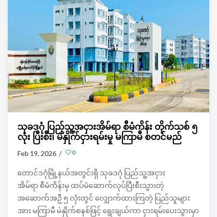
သုခဒဂုံ ပြည့်သူ့အငှားအိမ်ရာ စီမံကိန်း တိုက်သစ် ၅
လုံး ပြီးစီး၊ မဲနှိုက်ငှားရမ်းမှု မကြာမီ စတင်မည်
0
Feb 19, 2026 /
တောင်ဒဂုံမြို့နယ်အတွင်းရှိ သုခဒဂုံ ပြည်သူ့အငှား
အိမ်ရာ စီမံကိန်းမှ ထပ်မံဆောက်လုပ်ပြီးစီးသွားတဲ့
အဆောက်အဦ ၅ လုံးတွင် လျှောက်ထားကြတဲ့ ပြည်သူများ
အား မကြာမီ မဲနှိုက်စနစ်ဖြင့် ရွေးချယ်ကာ ငှားရမ်းပေးသွားမှာ