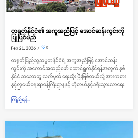
တရုတ်နိုင်ငံ၏ အကူအညီဖြင့် အောင်ဆန်းကွင်းကို
ပြုပြင်မည်
0
Feb 21, 2026 /
တရုတ်ပြည်သူ့သမ္မတနိုင်ငံရဲ့ အကူအညီဖြင့် အောင်ဆန်း
ကွင်းကို အကောင်အထည်ဖော် ဆောင်ရွက်နိုင်ရန်အတွက် နှစ်
နိုင်ငံ သဘောတူ လက်မှတ် ရေးထိုးပြီးဖြစ်တယ်လို့ အားကစား
နှင့်လူငယ်ရေးရာဝန်ကြီးဌာနနှင့် ဟိုတယ်နှင့်ခရီးသွားလာရေး
ဝန်ကြီးဌာန မှ သိရပါတယ်။
ကြည့်ရန်...