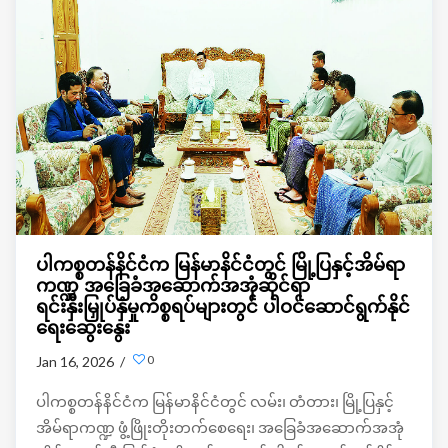
ပါကစ္စတန်နိင်ငံက မြန်မာနိင်ငံတွင် မြို့ပြနှင့်အိမ်ရာ
ကဏ္ဍ အခြေခံအဆောက်အအုံဆိုင်ရာ
ရင်းနှီးမြှုပ်နှံမှုကိစ္စရပ်များတွင် ပါဝင်ဆောင်ရွက်နိုင်
ရေးဆွေးနွေး
0
Jan 16, 2026 /
ပါကစ္စတန်နိင်ငံက မြန်မာနိင်ငံတွင် လမ်း၊ တံတား၊ မြို့ပြနှင့်
အိမ်ရာကဏ္ဍ ဖွံ့ဖြိုးတိုးတက်စေရေး၊ အခြေခံအဆောက်အအုံ