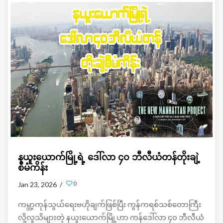
နယူးယောက်မြို့ရဲ့ ဒေါ်လာ ၄၀ ဘီလီယံတန်တိုးချဲ့
စီမံကိန်း
0
Jan 23, 2026 /
ကမ္ဘာ့ကုန်သွယ်ရေးဗဟိုချက်ဖြစ်ပြီး ကွန်ကရစ်သစ်တောကြီး
လို့လူသိများတဲ့ နယူးယောက်မြို့ဟာ ကန်‌ဒေါ်လာ ၄၀ ဘီလီယံ