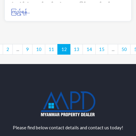
စီမံကိန်းဦးဆောင်ကော်မတီ ဥက္ကဌအဖြစ် ဆောက်လုပ်ရေး
ကြည့်ရန်...
ဝန်ကြီး၊ အဖွဲ့ဝင်များအနေဖြင့် ရန်ကုန်တိုင်းဝန်ကြီးချုပ်၊
ပို့ဆောင်/ဆက်သွယ် ဒုတိယဝန်ကြီး၊ ဘဏ္ဍာ/အခွန် ဒုတိယ
ဝန်ကြီး နှင့် လျှပ်စစ်စွမ်းအား ဒုတိယဝန်ကြီး၊ အတွင်းရေးမှူး
အဖြစ် ဆောက်လုပ်ရေး ဒုတိယဝန်ကြီးက တာဝန်ယူသွားမှာ
လို့လည်းဆိုပါတယ်။
2
...
9
10
11
12
13
14
15
...
50
Please find below contact details and contact us today!