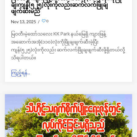
ချ၊ကျန်(၅၂၅)လုံးကိုလည်းဆက်လက်ဖြိုချ
ဖျက်ဆီးမည်
0
Nov 13, 2025 /
မြဝတီ၊မဲ့ထော်သလေး KK Park နယ်မြေရှိ ကျားဖြန့်
အဆောက်အအုံ(၁၁၀)လုံးကိုဖြိုချဖျက်ဆီးခဲ့ပြီး
ကျန်(၅၂၅)လုံးကိုလည်း ဆက်လက်ဖြိုချဖျက်ဆီးဖို့ရှိတယ်လို့
သိရပါတယ်။
ကြည့်ရန်...