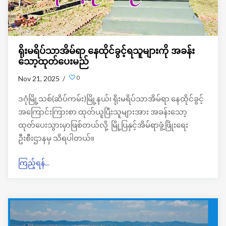
ရိုးမရိပ်သာအိမ်ရာ နေထိုင်ခွင့်ရသူများကို အခန်း
သော့ထုတ်ပေးမည်
0
Nov 21, 2025 /
ဒဂုံမြို့သစ်(ဆိပ်ကမ်း)မြို့နယ်၊ ရိုးမရိပ်သာအိမ်ရာ နေထိုင်ခွင့်
အကြောင်းကြားစာ ထုတ်ယူပြီးသူများအား အခန်းသော့
ထုတ်ပေးသွားမှာဖြစ်တယ်လို့ မြို့ပြနှင့်အိမ်ရာဖွံ့ဖြိုးရေး
ဦးစီးဌာနမှ သိရပါတယ်။
ကြည့်ရန်...