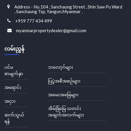
Address - No.104 , Sanchaung Street , Shin Saw Pu Ward
, Sanchaung Tsp, Yangon,Myanmar .
+959 777 434 499
myanmarpropertydealer@gmail.com
လမ်းညွှန်
ပင်မ
ဘလော့ဂ်များ
စာမျက်နှာ
ပြပွဲအစီအစဉ်များ
အရောင်း
အမေးအဖြေများ
အငှား
အိမ်ခြံမြေ သတင်း
ဆက်သွယ်
အချက်အလက်များ
ရန်