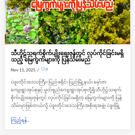
သီဟိုဠ်သရက်စိုက်ပျိုးရေးဇုန်တွင် လုပ်ကိုင်ခြင်းမရှိ
သည့် မြေကွက်များကို ပြန်သိမ်းမည်
0
Nov 11, 2025 /
ပဲခူးတိုင်းဒေသကြီး၊ ပြည်ခရိုင်၊ ပြည်မြို့နယ်၊ မှော်ဇာ
ကျေးရွာအုပ်စုနှင့် မှုတ်ရှည်ကျေးရွာအုပ်စုတို့ရှိသီဟိုဠ်သရက်
စိုက်ပျိုးရေးဇုန်တွင် လုပ်ကိုင်ခြင်းမရှိတဲ့ မြေကွက်များကို ပြန်
သိမ်းမှာဖြစ်တယ်လို့ ပဲခူးတိုင်းဒေသကြီးအစိုးရအဖွဲ့၊ ပဲခူးမြို့
မှ ထုတ်ပြန်ထားရှိပါတယ်။
ကြည့်ရန်...