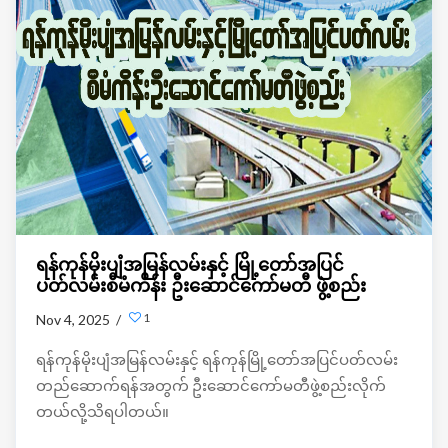
ရန်ကုန်မိုးပျံအမြန်လမ်းနှင့် မြို့တော်အပြင်
ပတ်လမ်းစီမံကိန်း ဦးဆောင်ကော်မတီ ဖွဲ့စည်း
1
Nov 4, 2025 /
ရန်ကုန်မိုးပျံအမြန်လမ်းနှင့် ရန်ကုန်မြို့တော်အပြင်ပတ်လမ်း
တည်ဆောက်ရန်အတွက် ဦးဆောင်ကော်မတီဖွဲ့စည်းလိုက်
တယ်လို့သိရပါတယ်။