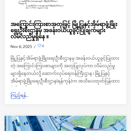
အကြောင်းကြားစာအတုဖြင့် မြို့ပြနှင့်အိမ်ရာဖွံ့ဖြိုး
ရေးဦးစီးဌာနမှ အခန်းဝယ်ယူခွင့်ပြုချက်များ
လိမ်လည်မှုရှိနေ ။
0
Nov 6, 2025 /
မြို့ပြနှင့်အိမ်ရာဖွံ့ဖြိုးရေးဦးစီးဌာနမှ အခန်းဝယ်ယူခွင့်ပြုထား
တဲ့ အကြောင်းကြားစာများကို အတုပြုလုပ်ကာ လိမ်လည်မှု
များရှိနေတယ်လို့ ဆောက်လုပ်ရေးဝန်ကြီးဌာန ၊ မြို့ပြနှင့်
အိမ်ရာဖွံ့ဖြိုးရေးဦးစီးဌာန(ရန်ကုန်)က အသိပေးထုတ်ပြန်ထား
ရှိပါတယ်။
ကြည့်ရန်...