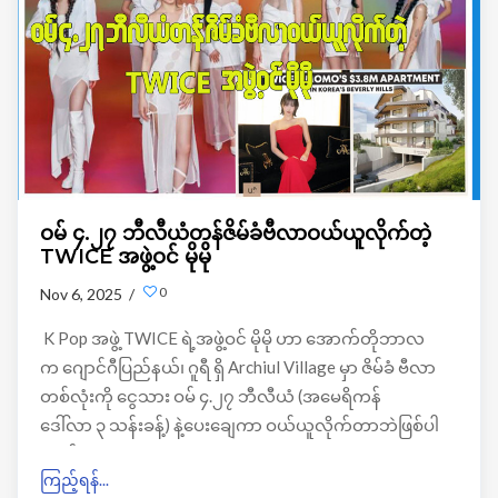
ဝမ် ၄.၂၇ ဘီလီယံတန်ဇိမ်ခံဗီလာဝယ်ယူလိုက်တဲ့
TWICE အဖွဲ့ဝင် မိုမို
0
Nov 6, 2025 /
K Pop အဖွဲ့ TWICE ရဲ့အဖွဲ့ဝင် မိုမို ဟာ အောက်တိုဘာလ
က ဂျောင်ဂီပြည်နယ်၊ ဂူရီ ရှိ Archiul Village မှာ ဇိမ်ခံ ဗီလာ
တစ်လုံးကို ငွေသား ဝမ် ၄.၂၇ ဘီလီယံ (အမေရိကန်
ဒေါ်လာ ၃ သန်းခန့်) နဲ့ပေးချေကာ ဝယ်ယူလိုက်တာဘဲဖြစ်ပါ
တယ်။
ကြည့်ရန်...