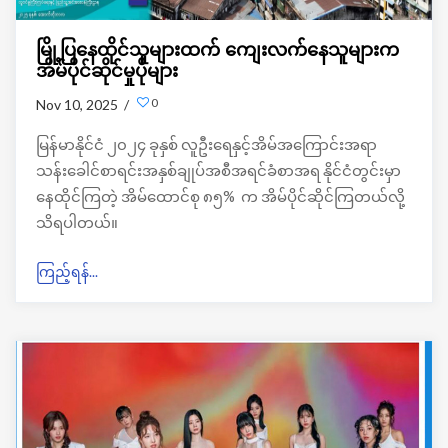
မြို့ပြနေထိုင်သူများထက် ကျေးလက်နေသူများက
အိမ်ပိုင်ဆိုင်မှုပိုများ
0
Nov 10, 2025 /
မြန်မာနိုင်ငံ ၂၀၂၄ ခုနှစ် လူဦးရေနှင့်အိမ်အကြောင်းအရာ
သန်းခေါင်စာရင်းအနှစ်ချုပ်အစီအရင်ခံစာအရ နိုင်ငံတွင်းမှာ
နေထိုင်ကြတဲ့ အိမ်ထောင်စု ၈၅% က အိမ်ပိုင်ဆိုင်ကြတယ်လို့
သိရပါတယ်။
ကြည့်ရန်...