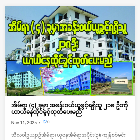
အိမ်ရာ (၄) ခုမှာ အခန်းဝယ်ယူခွင့်ရရှိသူ ၂၁၈ ဦးကို
ယာယီနေထိုင်ခွင့်ထုတ်ပေးမည်
0
Nov 11, 2025 /
သီလဝါဥယျာဉ်အိမ်ရာ၊ ယုဇနအိမ်ရာအပိုင်း(၃)၊ ကျန်စစ်မင်း