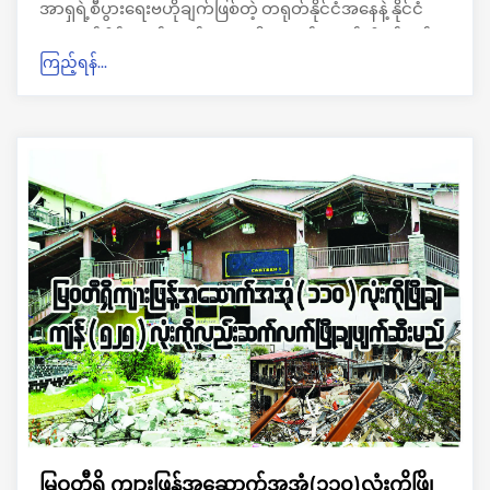
အာရှရဲ့စီပွားရေးဗဟိုချက်ဖြစ်တဲ့ တရုတ်နိုင်ငံအနေနဲ့ နိုင်ငံ
အနောက်ပိုင်းဆက်သွယ်ရေးတံခါးအသစ်တချပ်ကိုဖွင့်လှစ်
ကြည့်ရန်...
ပေးမဲ့ စီမံကိန်းတခုနဲ့အတူ ကမ္ဘာ့စံချိန်သစ်တခုထပ်မံချိုးဖျက်
လိုက်ပြန်ပြီဘဲဖြစ်ပါတယ်။ ဒီစီမံကိန်းကတော့ Chongqing
East railway station ဘဲဖြစ်ပါတယ်။
မြဝတီရှိ ကျားဖြန့်အဆောက်အအုံ(၁၁၀)လုံးကိုဖြို