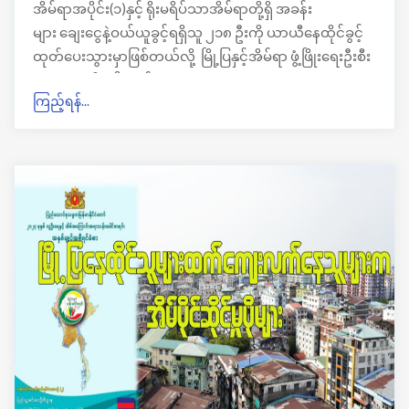
အိမ်ရာအပိုင်း(၁)နှင့် ရိုးမရိပ်သာအိမ်ရာတို့ရှိ အခန်း
များ ချေးငွေနဲ့ဝယ်ယူခွင့်ရရှိသူ ၂၁၈ ဦးကို ယာယီနေထိုင်ခွင့်
ထုတ်ပေးသွားမှာဖြစ်တယ်လို့ မြို့ပြနှင့်အိမ်ရာ ဖွံ့ဖြိုးရေးဦးစီး
ဌာနထံမှ သိရပါတယ်။
ကြည့်ရန်...