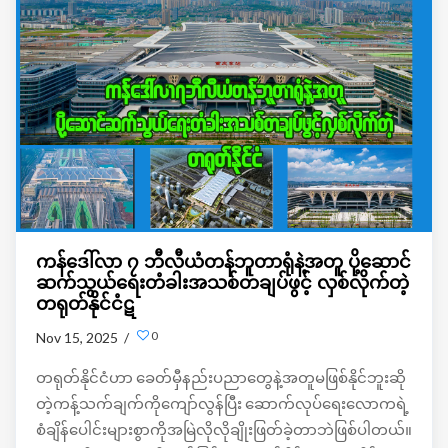
ကန်ဒေါ်လာ ၇ ဘီလီယံတန်ဘူတာရုံနဲ့အတူ ပို့ဆောင်
ဆက်သွယ်ရေးတံခါးအသစ်တချပ်ဖွင့် လှစ်လိုက်တဲ့
တရုတ်နိုင်ငံဋ
0
Nov 15, 2025 /
တရုတ်နိုင်ငံဟာ ခေတ်မှီနည်းပညာတွေနဲ့အတူမဖြစ်နိုင်ဘူးဆို
တဲ့ကန့်သက်ချက်ကိုကျော်လွန်ပြီး ဆောက်လုပ်ရေးလောကရဲ့
စံချိန်ပေါင်းများစွာကိုအမြဲလိုလိုချိုးဖြတ်ခဲ့တာဘဲဖြစ်ပါတယ်။